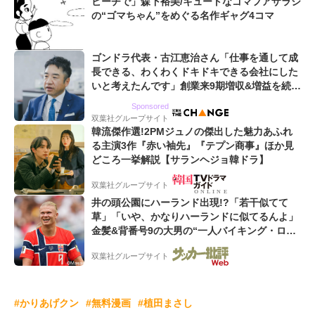
ビーチで」森下裕美/キュートなゴマフアザラシ
の“ゴマちゃん”をめぐる名作ギャグ4コマ
ゴンドラ代表・古江恵治さん「仕事を通して成
長できる、わくわくドキドキできる会社にした
いと考えたんです」創業来9期増収&増益を続け
るWebマーケティング会社のアイデンティティ
Sponsored
双葉社グループサイト
韓流傑作選!2PMジュノの傑出した魅力あふれ
る主演3作『赤い袖先』『テプン商事』ほか見
どころ一挙解説【サランヘジョ韓ドラ】
双葉社グループサイト
井の頭公園にハーランド出現!?「若干似てて
草」「いや、かなりハーランドに似てるんよ」
金髪&背番号9の大男の“一人バイキング・ロ
ー”映像が話題!「元気をもらった」
双葉社グループサイト
#かりあげクン
#無料漫画
#植田まさし