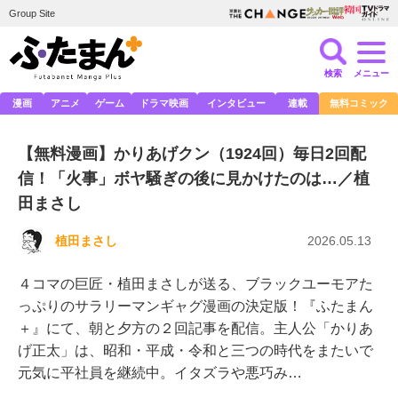
Group Site
検索
メニュー
漫画
アニメ
ゲーム
ドラマ映画
インタビュー
連載
無料コミック
【無料漫画】かりあげクン（1924回）毎日2回配
信！「火事」ボヤ騒ぎの後に見かけたのは…／植
田まさし
植田まさし
2026.05.13
４コマの巨匠・植田まさしが送る、ブラックユーモアた
っぷりのサラリーマンギャグ漫画の決定版！『ふたまん
＋』にて、朝と夕方の２回記事を配信。主人公「かりあ
げ正太」は、昭和・平成・令和と三つの時代をまたいで
元気に平社員を継続中。イタズラや悪巧み…