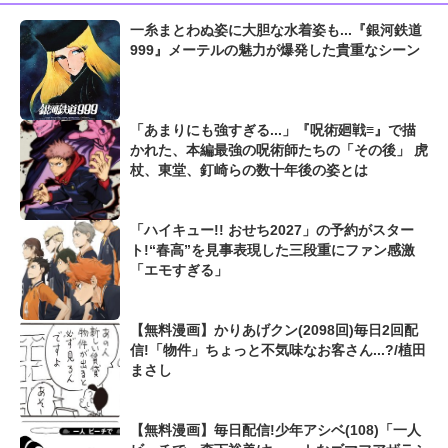
一糸まとわぬ姿に大胆な水着姿も...『銀河鉄道
999』メーテルの魅力が爆発した貴重なシーン
「あまりにも強すぎる...」『呪術廻戦≡』で描
かれた、本編最強の呪術師たちの「その後」 虎
杖、東堂、釘崎らの数十年後の姿とは
「ハイキュー!! おせち2027」の予約がスター
ト!“春高”を見事表現した三段重にファン感激
「エモすぎる」
【無料漫画】かりあげクン(2098回)毎日2回配
信!「物件」ちょっと不気味なお客さん...?/植田
まさし
【無料漫画】毎日配信!少年アシベ(108)「一人