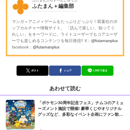
ふたまんぷらすへんしゅうぶ
ふたまん＋編集部
マンガ＋アニメ＋ゲームをたっぷりどっぷり！双葉社のポ
ップカルチャー情報サイト。 「読んで楽しい、知ってう
れしい」をキーワードに、ライトユーザーでもコアユーザ
ーでも楽しめるコンテンツを毎日発信!! X：
@futamanplus
facebook：
@futamanplus
ポスト
シェア
LINEで送る
あわせて読む
「ポケモン30周年記念フェス」ナムコのアミュ
ーズメント施設で開催! 豪華くじやオリジナル
グッズなど、多彩なイベント企画にファン歓喜
「めちゃくちゃ可愛い!」