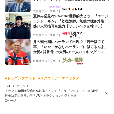
るWebマーケティング会社のアイデンティティ
Sponsored
双葉社グループサイト
夏休み必見2作!Netflix世界的大ヒット『エージ
ェント・キム』『鉄槌教師』無敵の強さ炸裂!
熱い人間描写も魅力【サランヘジョ韓ドラ】
双葉社グループサイト
井の頭公園にハーランド出現!?「若干似てて
草」「いや、かなりハーランドに似てるんよ」
金髪&背番号9の大男の“一人バイキング・ロ
ー”映像が話題!「元気をもらった」
双葉社グループサイト
#ドラゴンクエスト
#スクウェア・エニックス
TOP
ゲーム
ドラクエ40周年記念の体験型イベント『ドラゴンクエスト the DIVE』
開催決定に歓喜の声「VRアトラクションが熱すぎる！」
2ページ