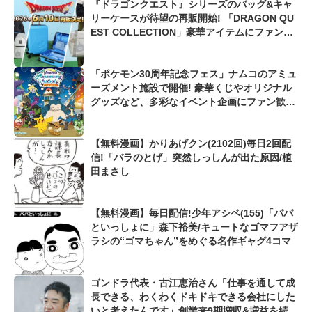
『ドラゴンクエスト』シリーズのバッグ&キャ
リーケースが待望の再販開始! 「DRAGON QU
EST COLLECTION」豪華アイテムにファンか
ら歓喜の声「これは欲しい!」
「ポケモン30周年記念フェス」ナムコのアミュ
ーズメント施設で開催! 豪華くじやオリジナル
グッズなど、多彩なイベント企画にファン歓喜
「めちゃくちゃ可愛い!」
【無料漫画】かりあげクン(2102回)毎日2回配
信!「バラのとげ」突然しっしんが出た原因/植
田まさし
【無料漫画】毎日配信!少年アシベ(155)「パパ
といっしょに」森下裕美/キュートなゴマフアザ
ラシの“ゴマちゃん”をめぐる名作ギャグ4コマ
ゴンドラ代表・古江恵治さん「仕事を通して成
長できる、わくわくドキドキできる会社にした
いと考えたんです」創業来9期増収&増益を続け