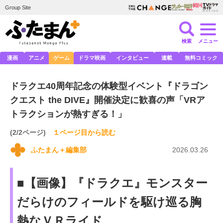
Group Site
検索
メニュー
漫画
アニメ
ゲーム
ドラマ映画
インタビュー
連載
無料コミック
ドラクエ40周年記念の体験型イベント『ドラゴン
クエスト the DIVE』開催決定に歓喜の声「VRア
トラクションが熱すぎる！」
(2/2ページ)
１ページ目から読む
ふたまん＋編集部
2026.03.26
■【画像】『ドラクエ』モンスター
だらけのフィールドを駆け巡る胸
熱なＶＲライド