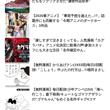
たちをゾクゾクさせた“濃密作品世界”
【2026春アニメ】「事前予想を超えた...!?」話
題作にも匹敵する「今期アニメのダークホー
ス」3作品
「嬉しすぎて泣きまくってる」人気漫画『カグ
ラバチ』アニメ化決定に歓喜の声!参加スタッ
フにも大きな注目「名作確定やん」
【無料漫画】かりあげクン(1933回)毎日2回配
信!「こしょう」中ぶたの行方は...?/植田まさし
【無料漫画】毎日配信!少年アシベ(154)「海へ
行こう」森下裕美/キュートなゴマフアザラシ
の“ゴマちゃん”をめぐる名作ギャグ4コマ