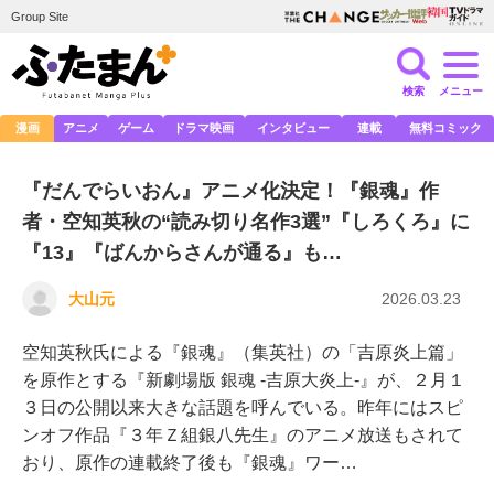
Group Site
検索
メニュー
漫画
アニメ
ゲーム
ドラマ映画
インタビュー
連載
無料コミック
『だんでらいおん』アニメ化決定！『銀魂』作
者・空知英秋の“読み切り名作3選”『しろくろ』に
『13』『ばんからさんが通る』も…
大山元
2026.03.23
空知英秋氏による『銀魂』（集英社）の「吉原炎上篇」
を原作とする『新劇場版 銀魂 -吉原大炎上-』が、２月１
３日の公開以来大きな話題を呼んでいる。昨年にはスピ
ンオフ作品『３年Ｚ組銀八先生』のアニメ放送もされて
おり、原作の連載終了後も『銀魂』ワー…