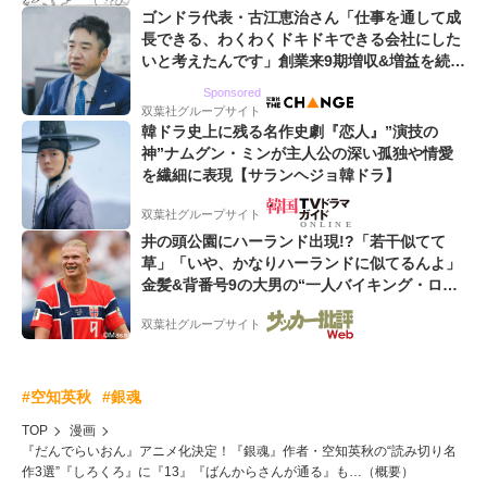
ゴンドラ代表・古江恵治さん「仕事を通して成
長できる、わくわくドキドキできる会社にした
いと考えたんです」創業来9期増収&増益を続け
るWebマーケティング会社のアイデンティティ
Sponsored
双葉社グループサイト
韓ドラ史上に残る名作史劇『恋人』”演技の
神”ナムグン・ミンが主人公の深い孤独や情愛
を繊細に表現【サランヘジョ韓ドラ】
双葉社グループサイト
井の頭公園にハーランド出現!?「若干似てて
草」「いや、かなりハーランドに似てるんよ」
金髪&背番号9の大男の“一人バイキング・ロ
ー”映像が話題!「元気をもらった」
双葉社グループサイト
#空知英秋
#銀魂
TOP
漫画
『だんでらいおん』アニメ化決定！『銀魂』作者・空知英秋の“読み切り名
作3選”『しろくろ』に『13』『ばんからさんが通る』も…（概要）