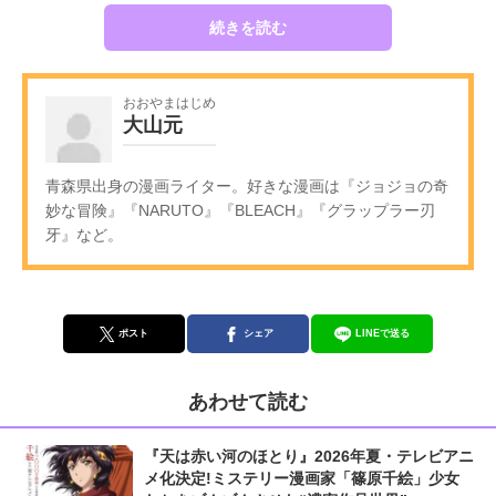
続きを読む
おおやまはじめ
大山元
青森県出身の漫画ライター。好きな漫画は『ジョジョの奇
妙な冒険』『NARUTO』『BLEACH』『グラップラー刃
牙』など。
ポスト
シェア
LINEで送る
あわせて読む
『天は赤い河のほとり』2026年夏・テレビアニ
メ化決定!ミステリー漫画家「篠原千絵」少女