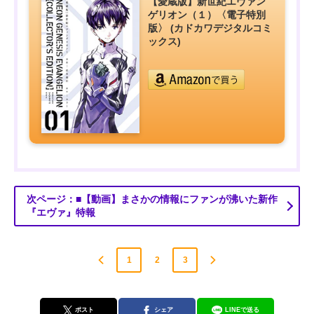
【愛蔵版】新世紀エヴァン
ゲリオン（１）〈電子特別
版〉 (カドカワデジタルコミ
ックス)
次ページ：■【動画】まさかの情報にファンが沸いた新作
『エヴァ』特報
1
2
3
ポスト
シェア
LINEで送る