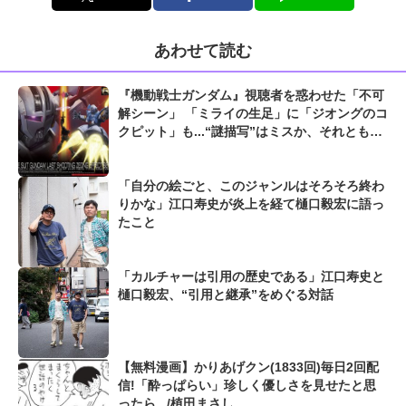
あわせて読む
『機動戦士ガンダム』視聴者を惑わせた「不可
解シーン」 「ミライの生足」に「ジオングのコ
クピット」も...“謎描写”はミスか、それとも演
出か
「自分の絵ごと、このジャンルはそろそろ終わ
りかな」江口寿史が炎上を経て樋口毅宏に語っ
たこと
「カルチャーは引用の歴史である」江口寿史と
樋口毅宏、“引用と継承”をめぐる対話
【無料漫画】かりあげクン(1833回)毎日2回配
信!「酔っぱらい」珍しく優しさを見せたと思
ったら.../植田まさし