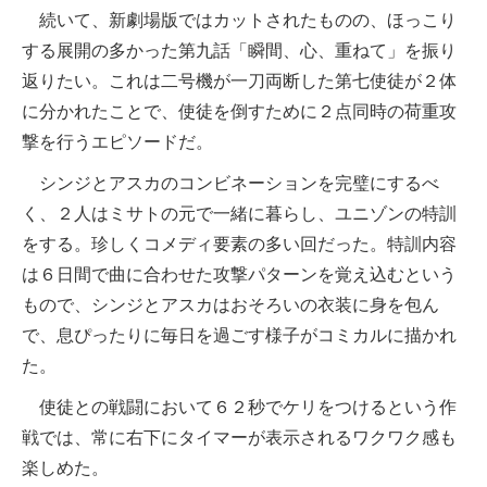
続いて、新劇場版ではカットされたものの、ほっこり
する展開の多かった第九話「瞬間、心、重ねて」を振り
返りたい。これは二号機が一刀両断した第七使徒が２体
に分かれたことで、使徒を倒すために２点同時の荷重攻
撃を行うエピソードだ。
シンジとアスカのコンビネーションを完璧にするべ
く、２人はミサトの元で一緒に暮らし、ユニゾンの特訓
をする。珍しくコメディ要素の多い回だった。特訓内容
は６日間で曲に合わせた攻撃パターンを覚え込むという
もので、シンジとアスカはおそろいの衣装に身を包ん
で、息ぴったりに毎日を過ごす様子がコミカルに描かれ
た。
使徒との戦闘において６２秒でケリをつけるという作
戦では、常に右下にタイマーが表示されるワクワク感も
楽しめた。