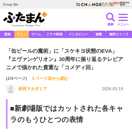
Group Site
検索
メニュー
漫画
アニメ
ゲーム
ドラマ映画
インタビュー
連載
無料コミック
「缶ビールの魔術」に「スケキヨ状態のEVA」
『エヴァンゲリオン』30周年に振り返るテレビア
ニメで描かれた貴重な「コメディ回」
(2/3ページ)
１ページ目から読む
折田マカダミア
2026.03.19
■新劇場版ではカットされた各キャ
ラのもうひとつの表情