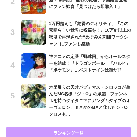
にファン歓喜「見つけたら即購入！」
1万円超えも「納得のクオリティ」『この
素晴らしい世界に祝福を！』10万針以上の
密度で再現された“めぐみん刺繍ワークシ
ャツ”にファンも感動
神アニメの定番「野球回」からオールスタ
ーを結成！『ドラゴンボール』『ハルヒ』
『ポケモン』…ベストナインは誰だ!?
木星帰りの天才パプテマス・シロッコが生
んだMS名機「ジ・O」の系譜 ファンネ
ルを持つタイタニアにガンダムタイプのオ
ーヴェロン、まさかのMAと化したジ・O
クロスも…
ランキング一覧