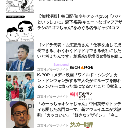
【無料漫画】毎日配信!少年アシベ(155)「パパ
といっしょに」森下裕美/キュートなゴマフアザ
ラシの“ゴマちゃん”をめぐる名作ギャグ4コマ
ゴンドラ代表・古江恵治さん「仕事を通して成
長できる、わくわくドキドキできる会社にした
いと考えたんです」創業来9期増収&増益を続け
るWebマーケティング会社のアイデンティティ
Sponsored
双葉社グループサイト
K-POPコメディ映画『ワイルド・シング』カ
ン・ドンウォン扮する主人公がグループを離れ
るメンバーに放った気になるひとこと【韓流談
義fromソウル】
双葉社グループサイト
「めーっちゃオシャじゃん」中田英寿やトッテ
ィも愛した名門ローマ、新アウェイユニが大評
判!「カッコいい」「好きなデザイン」「今年
は2nd買おうかな」
双葉社グループサイト