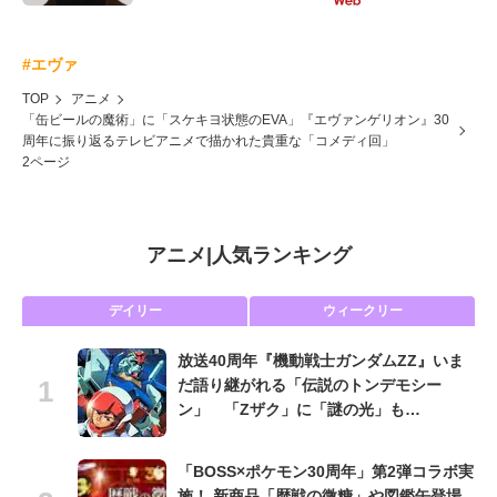
#エヴァ
TOP
アニメ
「缶ビールの魔術」に「スケキヨ状態のEVA」『エヴァンゲリオン』30
周年に振り返るテレビアニメで描かれた貴重な「コメディ回」
2ページ
アニメ
|
人気ランキング
デイリー
ウィークリー
放送40周年『機動戦士ガンダムZZ』いま
だ語り継がれる「伝説のトンデモシー
ン」 「Zザク」に「謎の光」も…
「BOSS×ポケモン30周年」第2弾コラボ実
施！ 新商品「歴戦の微糖」や図鑑缶登場