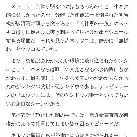
ストーリー全体が明るいのはもちろんのこと、小ネタ
的に楽しかったのが、分離した使徒に一度倒された初号
機が駿河湾に頭から突っ込み、『犬神家の一族』のスケ
キヨばりに逆さまに突き刺さって足だけが出たシュール
すぎる場面だ。それを見た赤木リツコは、静かに「無様
ね」とツッコんでいた。
また、突然訳のわからない環境に放り込まれたシンジ
にとって、本来ならば唯一の支えとなるべき肉親にもか
かわらず、最も厳しく、何を考えているかわからなかっ
たのがシンジの父親・碇ゲンドウである。テレビシリー
ズの『エヴァ』には、そのゲンドウの唯一といってもい
いお茶目なシーンがある。
第拾壱話「静止した闇の中で」は、第３新東京市が何
者かによって停電してしまい皆が困るエピソードだ。
ネルフの職員たちが停電による暑さにやられる中、リ