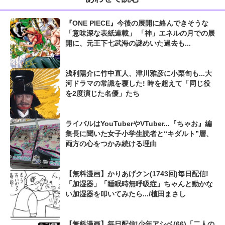
『ONE PIECE』今後の展開に絡んできそうな
「意味深な表紙連載」 「神」エネルの月での展
開に、元王下七武海の謎めいた過去も...
浅利陽介に竹中直人、津川雅彦に小栗旬も...大
河ドラマの常識を覆した! 時を超えて「同じ役
を2度演じた名優」たち
ライバルはYouTuberやVTuber...『ちゃお』編
集長に聞いた女子小学生読者と“キダルト”層、
両方の心をつかみ続ける理由
【無料漫画】かりあげクン(1743回)毎日配信!
「加湿器」「睡眠時無呼吸症」ちゃんと動かな
い加湿器を叩いてみたら.../植田まさし
【無料漫画】毎日配信!少年アシベ(66)「二人の