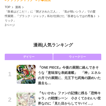
TOP
漫画
「医者はどこだ！」に「閉ざされた三人」、「気が弱いシラノ」での驚
愕展開…『ブラック・ジャック』BJが仕掛けた「医者ならではの秀逸ト
リック」
2ページ
漫画
|
人気ランキング
デイリー
ウィークリー
『ONE PIECE』今後の展開に絡んできそ
うな「意味深な表紙連載」 「神」エネル
の月での展開に、元王下七武海の謎めいた
過去も…
『ちいかわ』ファンの記憶に残る「恐怖キ
ャラ」の戦慄シーン 小さくてかわいい世
界なのに「見た目からしてヤバイ…」