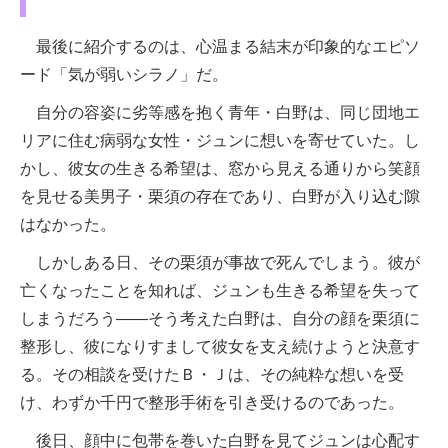
最後に紹介するのは、心温まる結末が印象的なエピソ
ード「気が弱いシラノ」だ。
自分の容姿に劣等感を抱く青年・白野は、同じ団地エ
リアに住む病弱な女性・ジュンに想いを寄せていた。し
かし、彼女の生きる希望は、窓から見える通りから笑顔
を見せる美男子・栗須の存在であり、白野が入り込む隙
はなかった。
しかしある日、その栗須が事故で死んでしまう。彼が
亡くなったことを知れば、ジュンも生きる希望を失って
しまうだろう——そう考えた白野は、自分の顔を栗須に
整形し、彼になりすまして彼女を支え続けようと決意す
る。その相談を受けたＢ・Ｊは、その純粋な想いを受
け、わずか千円で整形手術を引き受けるのであった。
後日、顔中に包帯を巻いた白野を見てジュンは心配す