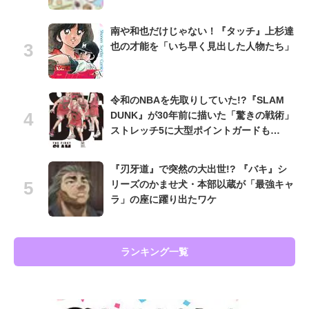
南や和也だけじゃない！『タッチ』上杉達
也の才能を「いち早く見出した人物たち」
令和のNBAを先取りしていた!?『SLAM
DUNK』が30年前に描いた「驚きの戦術」
ストレッチ5に大型ポイントガードも…
『刃牙道』で突然の大出世!? 『バキ』シ
リーズのかませ犬・本部以蔵が「最強キャ
ラ」の座に躍り出たワケ
ランキング一覧