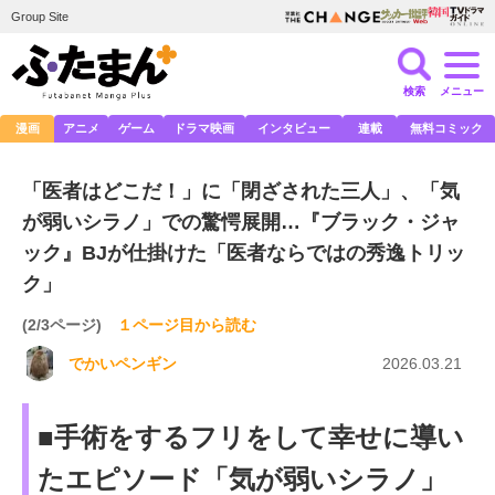
Group Site
検索
メニュー
漫画
アニメ
ゲーム
ドラマ映画
インタビュー
連載
無料コミック
「医者はどこだ！」に「閉ざされた三人」、「気
が弱いシラノ」での驚愕展開…『ブラック・ジャ
ック』BJが仕掛けた「医者ならではの秀逸トリッ
ク」
(2/3ページ)
１ページ目から読む
でかいペンギン
2026.03.21
■手術をするフリをして幸せに導い
たエピソード「気が弱いシラノ」