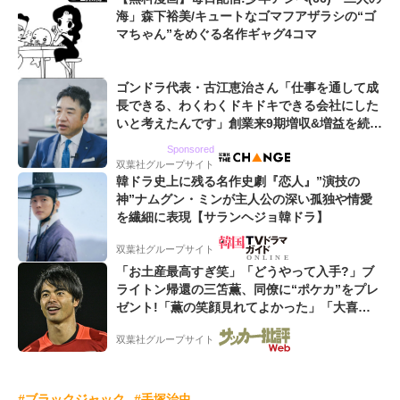
海」森下裕美/キュートなゴマフアザラシの“ゴ
マちゃん”をめぐる名作ギャグ4コマ
ゴンドラ代表・古江恵治さん「仕事を通して成
長できる、わくわくドキドキできる会社にした
いと考えたんです」創業来9期増収&増益を続け
るWebマーケティング会社のアイデンティティ
Sponsored
双葉社グループサイト
韓ドラ史上に残る名作史劇『恋人』”演技の
神”ナムグン・ミンが主人公の深い孤独や情愛
を繊細に表現【サランヘジョ韓ドラ】
双葉社グループサイト
「お土産最高すぎ笑」「どうやって入手?」ブ
ライトン帰還の三笘薫、同僚に“ポケカ”をプレ
ゼント!「薫の笑顔見れてよかった」「大喜び
のリュテル可愛すぎ」
双葉社グループサイト
#ブラックジャック
#手塚治虫