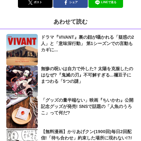
ポスト
シェア
LINEで送る
あわせて読む
ドラマ『VIVANT』裏の顔が囁かれる「疑惑の2
人」と「意味深行動」 第1シーズンでの言動も
カギに...
無惨の呪いは自力で外した? 太陽を克服したの
はなぜ?『鬼滅の刃』不可解すぎる...禰豆子に
まつわる「5つの謎」
「グッズの量半端ない」映画『ちいかわ』公開
記念グッズが発売! SNSで話題の「人魚のうろ
こ」って何だ?
【無料漫画】かりあげクン(1900回)毎日2回配
信!「待ち合わせ」約束した場所に現れない!?/