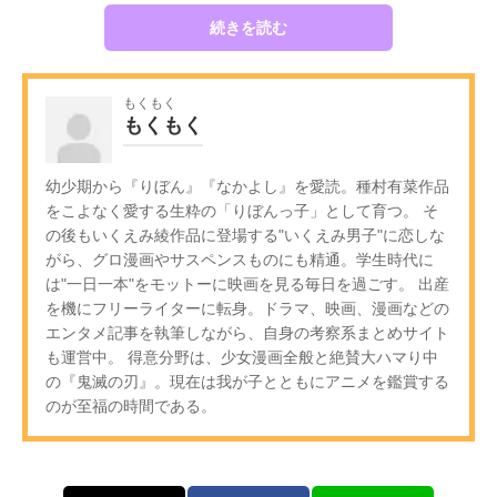
続きを読む
もくもく
もくもく
幼少期から『りぼん』『なかよし』を愛読。種村有菜作品
をこよなく愛する生粋の「りぼんっ子」として育つ。 そ
の後もいくえみ綾作品に登場する"いくえみ男子"に恋しな
がら、グロ漫画やサスペンスものにも精通。学生時代に
は"一日一本"をモットーに映画を見る毎日を過ごす。 出産
を機にフリーライターに転身。ドラマ、映画、漫画などの
エンタメ記事を執筆しながら、自身の考察系まとめサイト
も運営中。 得意分野は、少女漫画全般と絶賛大ハマり中
の『鬼滅の刃』。現在は我が子とともにアニメを鑑賞する
のが至福の時間である。