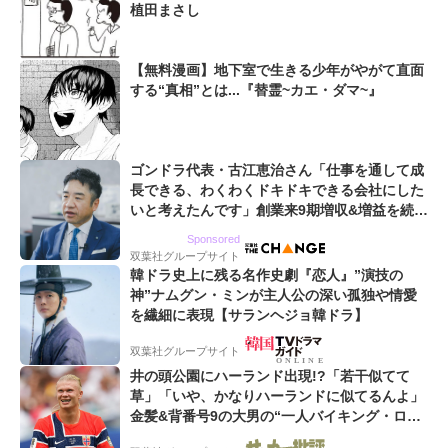
植田まさし
【無料漫画】地下室で生きる少年がやがて直面
する“真相”とは...『替霊~カエ・ダマ~』
ゴンドラ代表・古江恵治さん「仕事を通して成
長できる、わくわくドキドキできる会社にした
いと考えたんです」創業来9期増収&増益を続け
るWebマーケティング会社のアイデンティティ
Sponsored
双葉社グループサイト
韓ドラ史上に残る名作史劇『恋人』”演技の
神”ナムグン・ミンが主人公の深い孤独や情愛
を繊細に表現【サランヘジョ韓ドラ】
双葉社グループサイト
井の頭公園にハーランド出現!?「若干似てて
草」「いや、かなりハーランドに似てるんよ」
金髪&背番号9の大男の“一人バイキング・ロ
ー”映像が話題!「元気をもらった」