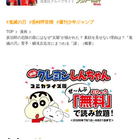
双葉社グループサイト
#鬼滅の刃
#吾峠呼世晴
#週刊少年ジャンプ
TOP
漫画
炭治郎の厄除の面にはなぜ“太陽”が描かれた？ 素顔を見せない理由は？『鬼
滅の刃』育手・鱗滝左近次にまつわる「謎」（概要）