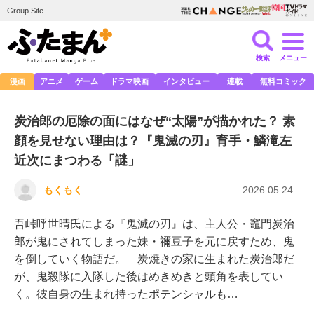
Group Site
検索
メニュー
漫画
アニメ
ゲーム
ドラマ映画
インタビュー
連載
無料コミック
炭治郎の厄除の面にはなぜ“太陽”が描かれた？ 素
顔を見せない理由は？『鬼滅の刃』育手・鱗滝左
近次にまつわる「謎」
もくもく
2026.05.24
吾峠呼世晴氏による『鬼滅の刃』は、主人公・竈門炭治
郎が鬼にされてしまった妹・禰󠄀豆子を元に戻すため、鬼
を倒していく物語だ。 炭焼きの家に生まれた炭治郎だ
が、鬼殺隊に入隊した後はめきめきと頭角を表してい
く。彼自身の生まれ持ったポテンシャルも…