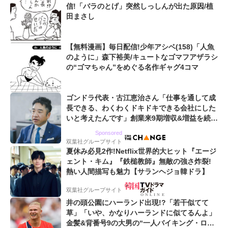
信!「バラのとげ」突然しっしんが出た原因/植
田まさし
【無料漫画】毎日配信!少年アシベ(158)「人魚
のように」森下裕美/キュートなゴマフアザラシ
の“ゴマちゃん”をめぐる名作ギャグ4コマ
ゴンドラ代表・古江恵治さん「仕事を通して成
長できる、わくわくドキドキできる会社にした
いと考えたんです」創業来9期増収&増益を続け
るWebマーケティング会社のアイデンティティ
Sponsored
双葉社グループサイト
夏休み必見2作!Netflix世界的大ヒット『エージ
ェント・キム』『鉄槌教師』無敵の強さ炸裂!
熱い人間描写も魅力【サランヘジョ韓ドラ】
双葉社グループサイト
井の頭公園にハーランド出現!?「若干似てて
草」「いや、かなりハーランドに似てるんよ」
金髪&背番号9の大男の“一人バイキング・ロ