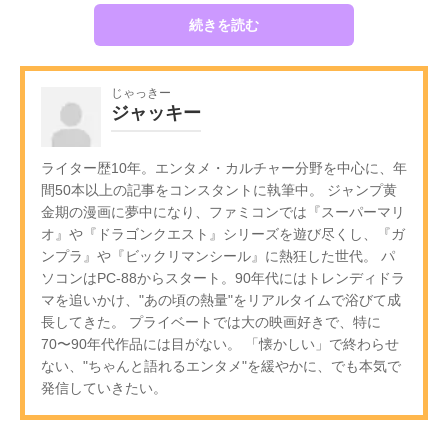
続きを読む
じゃっきー
ジャッキー
ライター歴10年。エンタメ・カルチャー分野を中心に、年
間50本以上の記事をコンスタントに執筆中。 ジャンプ黄
金期の漫画に夢中になり、ファミコンでは『スーパーマリ
オ』や『ドラゴンクエスト』シリーズを遊び尽くし、『ガ
ンプラ』や『ビックリマンシール』に熱狂した世代。 パ
ソコンはPC-88からスタート。90年代にはトレンディドラ
マを追いかけ、"あの頃の熱量"をリアルタイムで浴びて成
長してきた。 プライベートでは大の映画好きで、特に
70〜90年代作品には目がない。 「懐かしい」で終わらせ
ない、"ちゃんと語れるエンタメ"を緩やかに、でも本気で
発信していきたい。