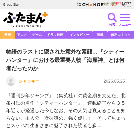
Group Site
検索
メニュー
漫画
アニメ
ゲーム
ドラマ映画
インタビュー
連載
無料コミック
物語のラストに隠された意外な素顔…『シティー
ハンター』における最重要人物「海原神」とは何
者だったのか
ジャッキー
2026.05.25
『週刊少年ジャンプ』（集英社）の黄金期を支えた、北
条司氏の名作『シティーハンター』。連載終了から３５
年近くが経過した今もなお、その人気は衰えることを知
らない。主人公・冴羽獠の、強く優しく、そしてちょっ
とスケベな生きざまに魅了された読者も多…