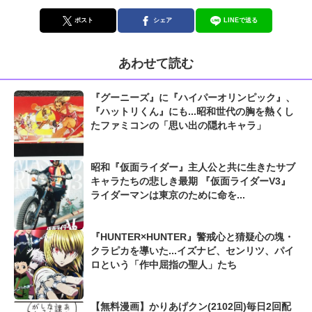
ポスト
シェア
LINEで送る
あわせて読む
『グーニーズ』に『ハイパーオリンピック』、
『ハットリくん』にも...昭和世代の胸を熱くし
たファミコンの「思い出の隠れキャラ」
昭和『仮面ライダー』主人公と共に生きたサブ
キャラたちの悲しき最期 『仮面ライダーV3』
ライダーマンは東京のために命を...
『HUNTER×HUNTER』警戒心と猜疑心の塊・
クラピカを導いた...イズナビ、センリツ、パイ
ロという「作中屈指の聖人」たち
【無料漫画】かりあげクン(2102回)毎日2回配