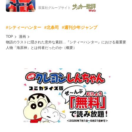
ー”映像が話題!「元気をもらった」
双葉社グループサイト
#シティーハンター
#北条司
#週刊少年ジャンプ
TOP
漫画
物語のラストに隠された意外な素顔…『シティーハンター』における最重要
人物「海原神」とは何者だったのか（概要）