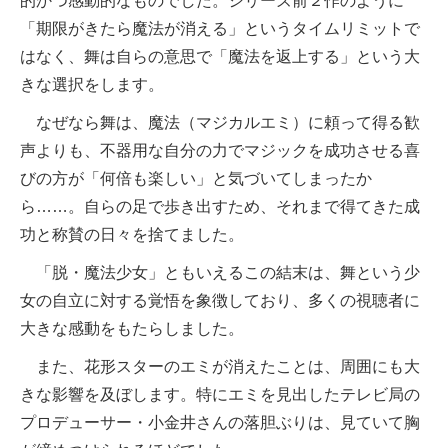
的かつ感動的なものでした。シリーズ前２作のように
「期限がきたら魔法が消える」というタイムリミットで
はなく、舞は自らの意思で「魔法を返上する」という大
きな選択をします。
なぜなら舞は、魔法（マジカルエミ）に頼って得る歓
声よりも、不器用な自分の力でマジックを成功させる喜
びの方が「何倍も楽しい」と気づいてしまったか
ら……。自らの足で歩き出すため、それまで得てきた成
功と称賛の日々を捨てました。
「脱・魔法少女」ともいえるこの結末は、舞という少
女の自立に対する覚悟を象徴しており、多くの視聴者に
大きな感動をもたらしました。
また、花形スターのエミが消えたことは、周囲にも大
きな影響を及ぼします。特にエミを見出したテレビ局の
プロデューサー・小金井さんの落胆ぶりは、見ていて胸