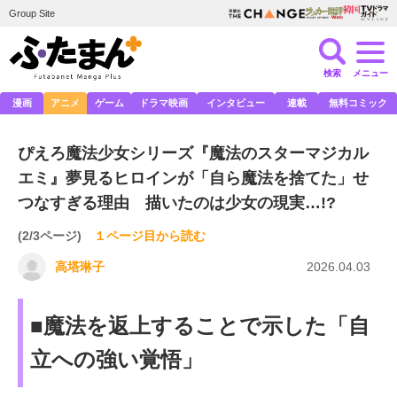
Group Site
検索
メニュー
漫画
アニメ
ゲーム
ドラマ映画
インタビュー
連載
無料コミック
ぴえろ魔法少女シリーズ『魔法のスターマジカル
エミ』夢見るヒロインが「自ら魔法を捨てた」せ
つなすぎる理由 描いたのは少女の現実…!?
(2/3ページ)
１ページ目から読む
高塔琳子
2026.04.03
■魔法を返上することで示した「自
立への強い覚悟」