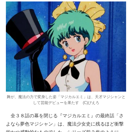
舞が、魔法の力で変身した姿「マジカルエミ」は、天才マジシャンと
して芸能デビューを果たす (C)ぴえろ
全３８話の幕を閉じる『マジカルエミ』の最終話「さ
よなら夢色マジシャン」は、魔法少女史に残るほど衝撃