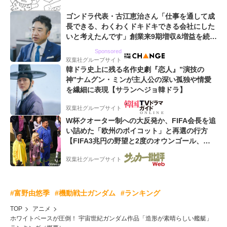
ゴンドラ代表・古江恵治さん「仕事を通して成
長できる、わくわくドキドキできる会社にした
いと考えたんです」創業来9期増収&増益を続け
るWebマーケティング会社のアイデンティティ
Sponsored
双葉社グループサイト
韓ドラ史上に残る名作史劇『恋人』”演技の
神”ナムグン・ミンが主人公の深い孤独や情愛
を繊細に表現【サランヘジョ韓ドラ】
双葉社グループサイト
W杯クオーター制への大反発か、FIFA会長を追
い詰めた「欧州のボイコット」と再選の行方
【FIFA3兆円の野望と2度のオウンゴール、来
年3月の会長選】(3)
双葉社グループサイト
#富野由悠季
#機動戦士ガンダム
#ランキング
TOP
アニメ
ホワイトベースが圧倒！ 宇宙世紀ガンダム作品「造形が素晴らしい艦艇」