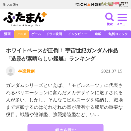
Group Site
検索
メニュー
漫画
アニメ
ゲーム
ドラマ映画
インタビュー
連載
無料コミック
ホワイトベースが圧倒！ 宇宙世紀ガンダム作品
「造形が素晴らしい艦艇」ランキング
神楽舞創
2021.07.15
ガンダムシリーズといえば、「モビルスーツ」に代表さ
れるバリエーションに富んだメカデザインに魅了される
人が多い。しかし、そんなモビルスーツを格納し、戦場
まで運搬するのはそれぞれの軍が所有する艦艇の重要な
役目。戦艦や巡洋艦、強襲揚陸艦など、い…
続きを読む