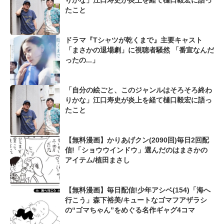
りかな」江口寿史が炎上を経て樋口毅宏に語っ
たこと
ドラマ『Tシャツが乾くまで』主要キャスト
「まさかの退場劇」に視聴者騒然 「番宣なんだ
ったの...」
「自分の絵ごと、このジャンルはそろそろ終わ
りかな」江口寿史が炎上を経て樋口毅宏に語っ
たこと
【無料漫画】かりあげクン(2090回)毎日2回配
信!「ショウウインドウ」選んだのはまさかの
アイテム/植田まさし
【無料漫画】毎日配信!少年アシベ(154)「海へ
行こう」森下裕美/キュートなゴマフアザラシ
の“ゴマちゃん”をめぐる名作ギャグ4コマ