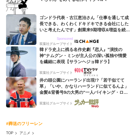
ゴンドラ代表・古江恵治さん「仕事を通して成
長できる、わくわくドキドキできる会社にした
いと考えたんです」創業来9期増収&増益を続け
るWebマーケティング会社のアイデンティティ
Sponsored
双葉社グループサイト
韓ドラ史上に残る名作史劇『恋人』”演技の
神”ナムグン・ミンが主人公の深い孤独や情愛
を繊細に表現【サランヘジョ韓ドラ】
双葉社グループサイト
井の頭公園にハーランド出現!?「若干似てて
草」「いや、かなりハーランドに似てるんよ」
金髪&背番号9の大男の“一人バイキング・ロ
ー”映像が話題!「元気をもらった」
双葉社グループサイト
#葬送のフリーレン
TOP
アニメ