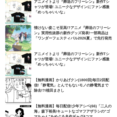
アニメイトより『葬送のフリーレン』新作Tシ
ャツが登場! ユニークなデザインにファン感激
「めっちゃいいな」
情けない姿こそ至高!?アニメ『葬送のフリーレ
ン』実用性抜群の新作グッズ発表!一部商品は
「ワンダーフェスティバル2026夏」で先行発売
アニメイトより『葬送のフリーレン』新作Tシ
ャツが登場! ユニークなデザインにファン感激
「めっちゃいいな」
【無料漫画】かりあげクン(1800回)毎日2回配
信!「静電気」とんでもないモノの静電気まで
除去!?/植田まさし
【無料漫画】毎日配信!少年アシベ(66)「二人の
海」森下裕美/キュートなゴマフアザラシの“ゴ
マちゃん”をめぐる名作ギャグ4コマ