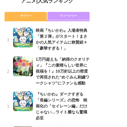
アニメ
|
人気ランキング
デイリー
ウィークリー
映画『ちいかわ』入場者特典
放
「第２弾」がスタート！まさ
ム
かの人気アイテムに称賛続々
「
「豪華すぎる！」
「
1万円超えも「納得のクオリテ
木
ィ」『この素晴らしい世界に
シ
祝福を！』10万針以上の密度
「
で再現された“めぐみん刺繍ワ
ル
ークシャツ”にファンも感動
ム
さ
『ちいかわ』ダークすぎる
ス
「長編シリーズ」の恐怖 映
画化の「セイレーン編」だけ
【
じゃない…ライト層なら驚嘆
ー
必至
完
ー