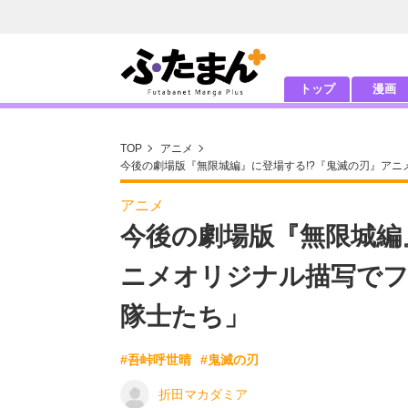
トップ
漫画
TOP
アニメ
今後の劇場版『無限城編』に登場する!?『鬼滅の刃』ア
アニメ
今後の劇場版『無限城編
ニメオリジナル描写でフ
隊士たち」
#吾峠呼世晴
#鬼滅の刃
折田マカダミア