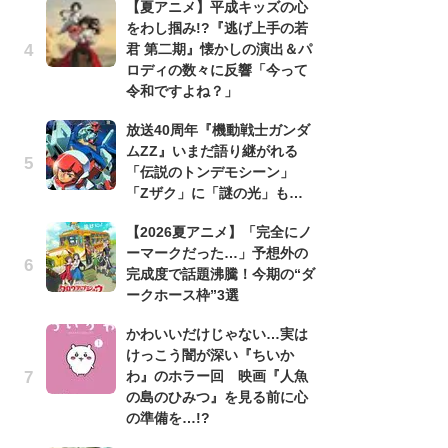
【夏アニメ】平成キッズの心
をわし掴み!?『逃げ上手の若
劇
君 第二期』懐かしの演出＆パ
け
ロディの数々に反響「今って
「
令和ですよね？」
れ
放送40周年『機動戦士ガンダ
1
ムZZ』いまだ語り継がれる
ィ
「伝説のトンデモシーン」
祝
「Zザク」に「謎の光」も…
で
ー
【2026夏アニメ】「完全にノ
ーマークだった…」予想外の
「
完成度で話題沸騰！今期の“ダ
『
ークホース枠”3選
2
ト
かわいいだけじゃない…実は
ッ
けっこう闇が深い『ちいか
わ』のホラー回 映画『人魚
「
の島のひみつ』を見る前に心
2
の準備を…!?
戦
ァ