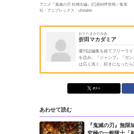
アニメ『鬼滅の刃 柱稽古編』(C)吾峠呼世晴／集英
社・アニプレックス・ufotable
おりたまかだみあ
折田マカダミア
週刊誌編集を経てフリーライ
を読み、『ジャンプ』『ガン
は広く浅く、好きになったら
ポスト
あわせて読む
『鬼滅の刃』無限城
究極の一般隊士「