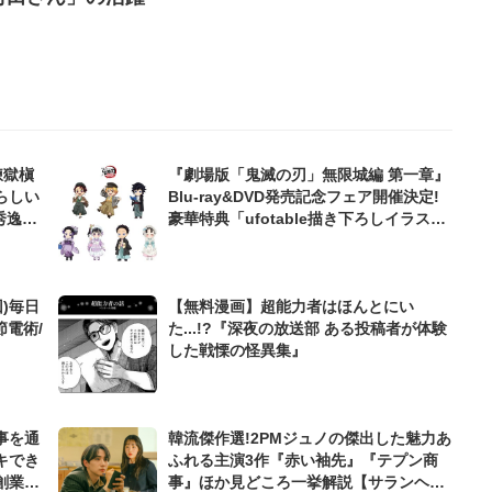
煉獄槇
『劇場版「鬼滅の刃」無限城編 第一章』
らしい
Blu-ray&DVD発売記念フェア開催決定!
秀逸な
豪華特典「ufotable描き下ろしイラス
る
ト」にファン騒然「え、まって。全員可
愛い」
)毎日
【無料漫画】超能力者はほんとにい
節電術/
た...!?『深夜の放送部 ある投稿者が体験
した戦慄の怪異集』
事を通
韓流傑作選!2PMジュノの傑出した魅力あ
キでき
ふれる主演3作『赤い袖先』『テプン商
創業来
事』ほか見どころ一挙解説【サランヘジ