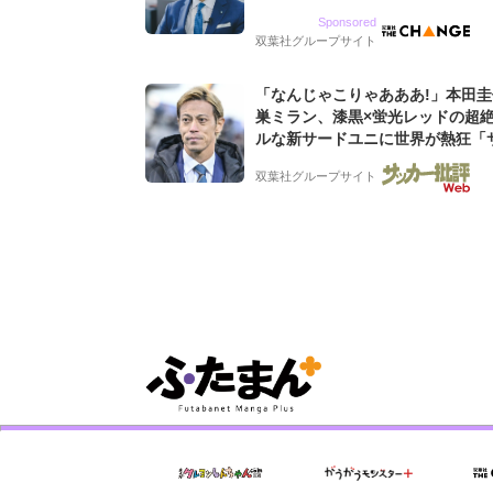
9期増収&増益を続けるWebマー
Sponsored
グ会社のアイデンティティ
双葉社グループサイト
「なんじゃこりゃあああ!」本田
巣ミラン、漆黒×蛍光レッドの超
ルな新サードユニに世界が熱狂「
なのにズルい」「こりゃかっけえ
双葉社グループサイト