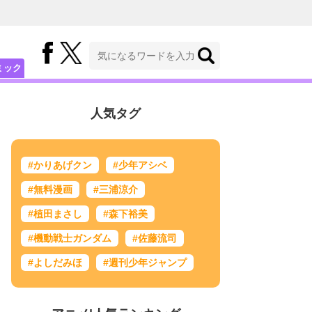
ミック
人気タグ
#かりあげクン
#少年アシベ
#無料漫画
#三浦涼介
#植田まさし
#森下裕美
#機動戦士ガンダム
#佐藤流司
#よしだみほ
#週刊少年ジャンプ