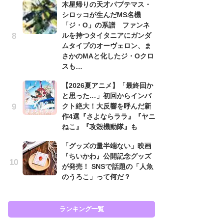
木星帰りの天才パプテマス・
入
シロッコが生んだMS名機
「ジ・O」の系譜 ファンネ
「
ルを持つタイタニアにガンダ
ン
ムタイプのオーヴェロン、ま
た
さかのMAと化したジ・Oクロ
「
スも…
ー
【2026夏アニメ】「最終回か
ガ
と思った…」初回からインパ
ナ
クト絶大！大反響を呼んだ新
社
作4選『さよならララ』『ヤニ
危
ねこ』『攻殻機動隊』も
も…
「グッズの量半端ない」映画
『
『ちいかわ』公開記念グッズ
を
が発売！ SNSで話題の「人魚
「
のうろこ」って何だ？
ン
写
ランキング一覧
ラン