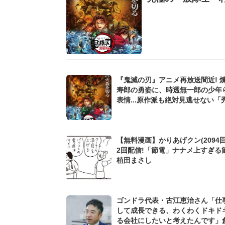
『鬼滅の刃』アニメ再放送間近! 
寿郎の勇姿に、時透無一郎の少年
表情...原作派も絶対見逃せない「
アニメオリジナル描写」を振り返
【無料漫画】かりあげクン(2094回
2回配信!「節電」ナナメ上すぎる
植田まさし
ゴンドラ代表・古江恵治さん「仕
して成長できる、わくわくドキド
る会社にしたいと考えたんです」