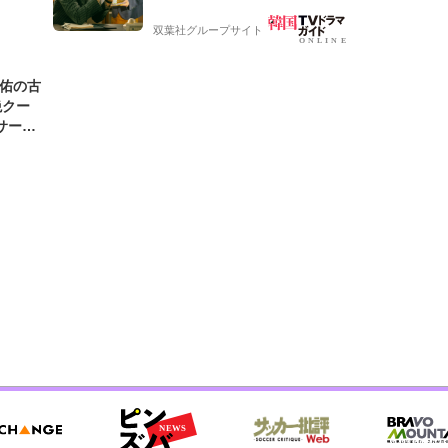
ケティン
ョ韓ドラ】
双葉社グループサイト
圭佑の古
絶クー
サード
わ」