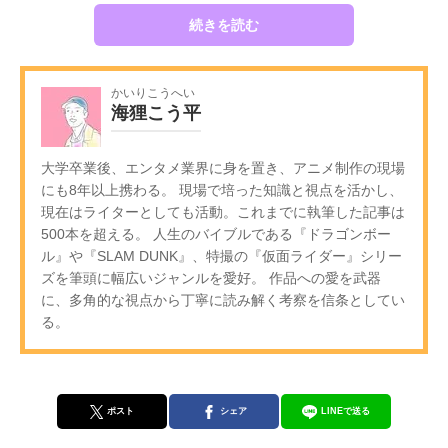
続きを読む
かいりこうへい
海狸こう平
大学卒業後、エンタメ業界に身を置き、アニメ制作の現場
にも8年以上携わる。 現場で培った知識と視点を活かし、
現在はライターとしても活動。これまでに執筆した記事は
500本を超える。 人生のバイブルである『ドラゴンボー
ル』や『SLAM DUNK』、特撮の『仮面ライダー』シリー
ズを筆頭に幅広いジャンルを愛好。 作品への愛を武器
に、多角的な視点から丁寧に読み解く考察を信条としてい
る。
ポスト
シェア
LINEで送る