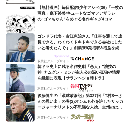
【無料漫画】毎日配信!少年アシベ(36)「一枚の
写真」森下裕美/キュートなゴマフアザラシ
の“ゴマちゃん”をめぐる名作ギャグ4コマ
ゴンドラ代表・古江恵治さん「仕事を通して成
長できる、わくわくドキドキできる会社にした
いと考えたんです」創業来9期増収&増益を続け
るWebマーケティング会社のアイデンティティ
Sponsored
双葉社グループサイト
韓ドラ史上に残る名作史劇『恋人』”演技の
神”ナムグン・ミンが主人公の深い孤独や情愛
を繊細に表現【サランヘジョ韓ドラ】
双葉社グループサイト
後藤健生の「蹴球放浪記」第327回「T村S一さ
んの思い出」の巻(2)オシムも心を許したサッカ
ージャーナリストの不思議な人徳。全州のはず
が原州へ? 愛すべき男の“大迷子”伝説
双葉社グループサイト