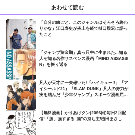
あわせて読む
「自分の絵ごと、このジャンルはそろそろ終わ
りかな」江口寿史が炎上を経て樋口毅宏に語っ
たこと
「ジャンプ黄金期」真っ只中に生まれた...知る
人ぞ知る名作サスペンス漫画『MIND ASSASSI
N』を振り返る
凡人が天才に一矢報いた!『ハイキュー!!』『ア
イシールド21』『SLAM DUNK』凡人の努力が
実を結んだ『少年ジャンプ』スポーツ漫画屈指
の爽快シーン
【無料漫画】かりあげクン(2096回)毎日2回配
信!「脳」強すぎる“脳”の持ち主/植田まさし