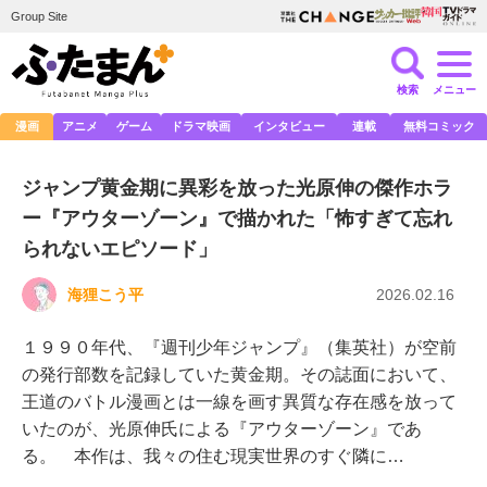
Group Site
検索
メニュー
漫画
アニメ
ゲーム
ドラマ映画
インタビュー
連載
無料コミック
ジャンプ黄金期に異彩を放った光原伸の傑作ホラ
ー『アウターゾーン』で描かれた「怖すぎて忘れ
られないエピソード」
海狸こう平
2026.02.16
１９９０年代、『週刊少年ジャンプ』（集英社）が空前
の発行部数を記録していた黄金期。その誌面において、
王道のバトル漫画とは一線を画す異質な存在感を放って
いたのが、光原伸氏による『アウターゾーン』であ
る。 本作は、我々の住む現実世界のすぐ隣に…