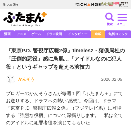
Group Site
検索
メニュー
漫画
アニメ
ゲーム
ドラマ映画
インタビュー
連載
無料コミック
『東京P.D. 警視庁広報2係』timelesz・猪俣周杜の
「圧倒的悪役」感に鳥肌…「アイドルなのに犯人
役」というギャップを超える演技力
かんそう
2026.02.05
ブロガーのかんそうさんが毎週１回『ふたまん＋』にて
お送りする、ドラマへの熱い“感想”。今回は、ドラマ
『東京Ｐ.Ｄ. 警視庁広報２係』（フジテレビ系）に登場
する「強烈な役柄」について深掘りします。 私は全て
のアイドルに犯罪者役を演じてもらいた…