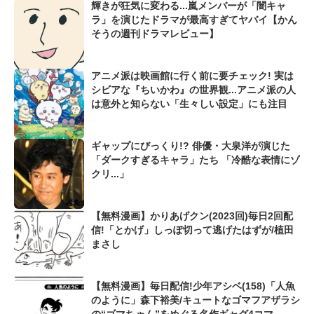
輝きが狂気に変わる...嵐メンバーが「闇キャ
ラ」を演じたドラマが最高すぎてヤバイ【かん
そうの週刊ドラマレビュー】
アニメ派は映画館に行く前に要チェック! 実は
シビアな『ちいかわ』の世界観...アニメ派の人
は意外と知らない「生々しい設定」にも注目
ギャップにびっくり!? 俳優・大泉洋が演じた
「ダークすぎるキャラ」たち 「冷酷な表情にゾ
クリ...」
【無料漫画】かりあげクン(2023回)毎日2回配
信!「とかげ」しっぽ切って逃げたはずが/植田
まさし
【無料漫画】毎日配信!少年アシベ(158)「人魚
のように」森下裕美/キュートなゴマフアザラシ