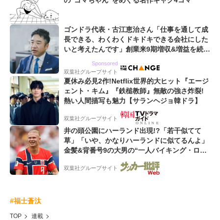
の“ゴマちゃん”をめぐる名作ギャグ4コマ
ゴンドラ代表・古江恵治さん「仕事を通して成
長できる、わくわくドキドキできる会社にした
いと考えたんです」創業来9期増収&増益を続け
るWebマーケティング会社のアイデンティティ
Sponsored
双葉社グループサイト
夏休み必見2作!Netflix世界的大ヒット『エージ
ェント・キム』『鉄槌教師』無敵の強さ炸裂!
熱い人間描写も魅力【サランヘジョ韓ドラ】
双葉社グループサイト
井の頭公園にハーランド出現!?「若干似てて
草」「いや、かなりハーランドに似てるんよ」
金髪&背番号9の大男の“一人バイキング・ロ
ー”映像が話題!「元気をもらった」
双葉社グループサイト
#福士蒼汰
TOP
連載