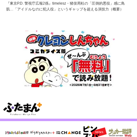
『東京P.D. 警視庁広報2係』timelesz・猪俣周杜の「圧倒的悪役」感に鳥
肌…「アイドルなのに犯人役」というギャップを超える演技力（概要）