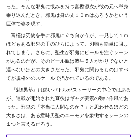
った。そんな邪鬼に恨みを持つ富樫源次が彼の元へ単身
乗り込んだとき、邪鬼は身の丈１０ｍはあろうかという
巨体で姿を現す。
富樫は刃物を手に邪鬼に立ち向かうが、一見して１ｍ
ほどもある邪鬼の手のひらによって、刃物も簡単に阻ま
れてしまう。さらに、塾生が邪鬼にビールを注ぐシーン
があるのだが、そのビール瓶は塾生５人がかりでないと
運べないほどの大きさだった。邪鬼に関わるものはすべ
てが規格外のスケールで描かれているのである。
『魁!!男塾』は熱いバトルがストーリーの中心ではある
が、連載が開始された直後はギャグ要素の強い作風であ
った。邪鬼の「本当に人間なのか？」と思わせるほどの
大きさは、ある意味男塾のユーモアを象徴するシーンの
１つと言えるだろう。