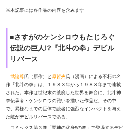
※本記事には各作品の内容を含みます
■さすがのケンシロウもたじろぐ
伝説の巨人!?『北斗の拳』デビル
リバース
武論尊
氏（原作）と
原哲夫
氏（漫画）による不朽の名
作『北斗の拳』は、１９８３年から１９８８年まで連載
された。本作は世紀末の荒廃した世界を舞台に、北斗神
拳伝承者・ケンシロウの戦いを描いた作品だ。その中
で、異様なまでの巨体で読者に強烈なインパクトを与え
た敵がデビルリバースである。
コミックス第３巻「闘神の化身!!の巻」で登場するデビ