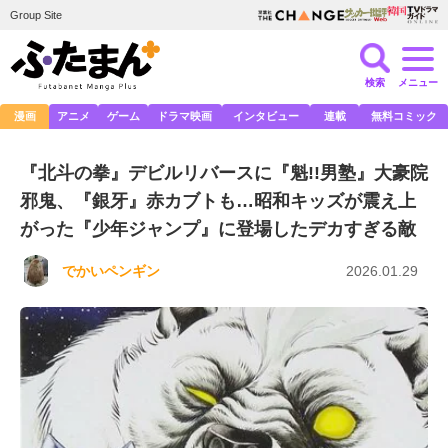
Group Site
検索
メニュー
漫画
アニメ
ゲーム
ドラマ映画
インタビュー
連載
無料コミック
『北斗の拳』デビルリバースに『魁!!男塾』大豪院
邪鬼、『銀牙』赤カブトも…昭和キッズが震え上
がった『少年ジャンプ』に登場したデカすぎる敵
でかいペンギン
2026.01.29