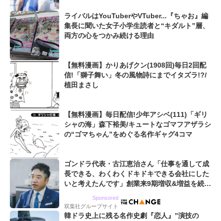
ライバルはYouTuberやVTuber...『ちゃお』編
集長に聞いた女子小学生読者と“キダルト”層、
両方の心をつかみ続ける理由
【無料漫画】かりあげクン(1908回)毎日2回配
信!「獅子舞い」冬の風物詩にまでイタズラ!?/
植田まさし
【無料漫画】毎日配信!少年アシベ(111)「ギリ
シャの海」森下裕美/キュートなゴマフアザラシ
の“ゴマちゃん”をめぐる名作ギャグ4コマ
ゴンドラ代表・古江恵治さん「仕事を通して成
長できる、わくわくドキドキできる会社にした
いと考えたんです」創業来9期増収&増益を続け
るWebマーケティング会社のアイデンティティ
Sponsored
双葉社グループサイト
韓ドラ史上に残る名作史劇『恋人』”演技の