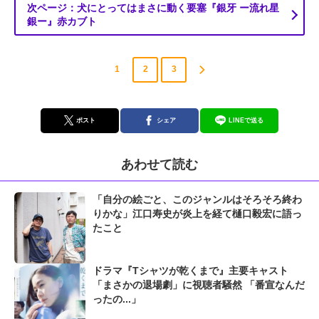
次ページ：犬にとってはまさに動く要塞『銀牙 ー流れ星
銀ー』赤カブト
1
2
3
ポスト
シェア
LINEで送る
あわせて読む
「自分の絵ごと、このジャンルはそろそろ終わ
りかな」江口寿史が炎上を経て樋口毅宏に語っ
たこと
ドラマ『Tシャツが乾くまで』主要キャスト
「まさかの退場劇」に視聴者騒然 「番宣なんだ
ったの...」