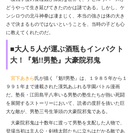
どうやって生き延びてきたのかは謎である。しかし、ケ
ンシロウの北斗神拳は凄まじく、本当の強さは体の大き
さで決まるものではないということを、当時の子ども心
に教えてくれたのだ。
■大人５人が運ぶ酒瓶もインパクト
大！『魁!!男塾』大豪院邪鬼
宮下あきら
氏が描く『魁!!男塾』は、１９８５年から１
９９１年まで連載された漢気あふれる学園バトル漫画
だ。塾長・江田島平八率いる男塾の塾生たちが熱い死闘
を展開するストーリーにおいて、読者の度肝を抜いた巨
大な敵が、男塾三号生筆頭の大豪院邪鬼である。
大豪院邪鬼は十数年に渡って男塾を支配した人物で、
登場当初は主人公・剣桃太郎たちに立ちはだかる敵であ