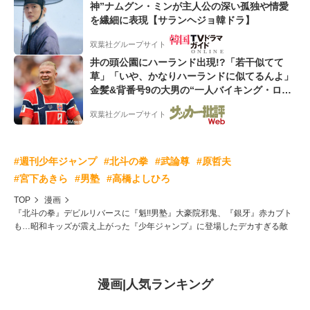
神”ナムグン・ミンが主人公の深い孤独や情愛
を繊細に表現【サランヘジョ韓ドラ】
双葉社グループサイト
井の頭公園にハーランド出現!?「若干似てて
草」「いや、かなりハーランドに似てるんよ」
金髪&背番号9の大男の“一人バイキング・ロ
ー”映像が話題!「元気をもらった」
双葉社グループサイト
#週刊少年ジャンプ
#北斗の拳
#武論尊
#原哲夫
#宮下あきら
#男塾
#高橋よしひろ
TOP
漫画
『北斗の拳』デビルリバースに『魁!!男塾』大豪院邪鬼、『銀牙』赤カブト
も…昭和キッズが震え上がった『少年ジャンプ』に登場したデカすぎる敵
漫画
|
人気ランキング