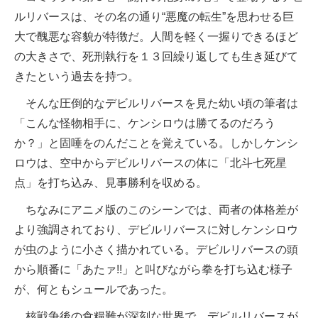
ルリバースは、その名の通り“悪魔の転生”を思わせる巨
大で醜悪な容貌が特徴だ。人間を軽く一握りできるほど
の大きさで、死刑執行を１３回繰り返しても生き延びて
きたという過去を持つ。
そんな圧倒的なデビルリバースを見た幼い頃の筆者は
「こんな怪物相手に、ケンシロウは勝てるのだろう
か？」と固唾をのんだことを覚えている。しかしケンシ
ロウは、空中からデビルリバースの体に「北斗七死星
点」を打ち込み、見事勝利を収める。
ちなみにアニメ版のこのシーンでは、両者の体格差が
より強調されており、デビルリバースに対しケンシロウ
が虫のように小さく描かれている。デビルリバースの頭
から順番に「あたァ!!」と叫びながら拳を打ち込む様子
が、何ともシュールであった。
核戦争後の食糧難が深刻な世界で、デビルリバースが