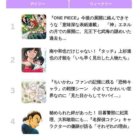
デイリー
ウィークリー
『ONE PIECE』今後の展開に絡んできそ
うな「意味深な表紙連載」 「神」エネル
の月での展開に、元王下七武海の謎めいた
過去も…
南や和也だけじゃない！『タッチ』上杉達
也の才能を「いち早く見出した人物たち」
『ちいかわ』ファンの記憶に残る「恐怖キ
ャラ」の戦慄シーン 小さくてかわいい世
界なのに「見た目からしてヤバイ…」
秘められた絆があった！ 目暮警部に妃英
理、大和敢助にも…『名探偵コナン』キャ
ラクターの傷跡が語る「それぞれの理由」