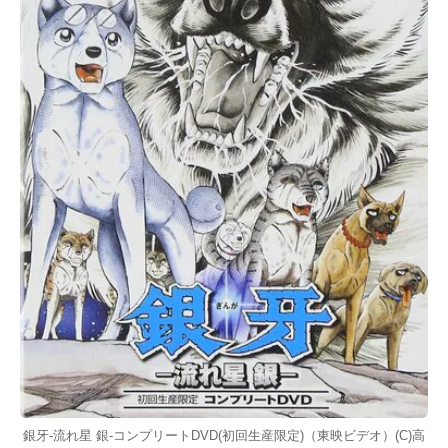
銀牙-流れ星 銀-コンプリートDVD(初回生産限定)（東映ビデオ）(C)高