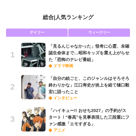
総合
|
人気ランキング
デイリー
ウィークリー
「見るんじゃなかった」怪奇に心霊、未確
認生命体まで…昭和キッズを震え上がらせ
た「恐怖のテレビ番組」
ドラマ映画
「自分の絵ごと、このジャンルはそろそろ
終わりかな」江口寿史が炎上を経て樋口毅
宏に語ったこと
インタビュー
「ハイキュー!! おせち2027」の予約がス
タート！“春高”を見事表現した三段重にフ
ァン感激「エモすぎる」
アニメ