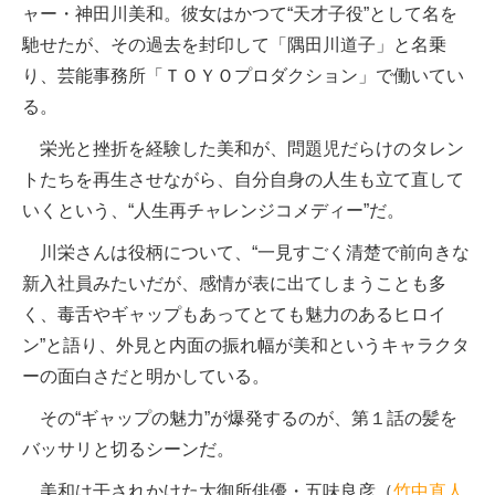
ャー・神田川美和。彼女はかつて“天才子役”として名を
馳せたが、その過去を封印して「隅田川道子」と名乗
り、芸能事務所「ＴＯＹＯプロダクション」で働いてい
る。
栄光と挫折を経験した美和が、問題児だらけのタレン
トたちを再生させながら、自分自身の人生も立て直して
いくという、“人生再チャレンジコメディー”だ。
川栄さんは役柄について、“一見すごく清楚で前向きな
新入社員みたいだが、感情が表に出てしまうことも多
く、毒舌やギャップもあってとても魅力のあるヒロイ
ン”と語り、外見と内面の振れ幅が美和というキャラクタ
ーの面白さだと明かしている。
その“ギャップの魅力”が爆発するのが、第１話の髪を
バッサリと切るシーンだ。
美和は干されかけた大御所俳優・五味良彦（
竹中直人