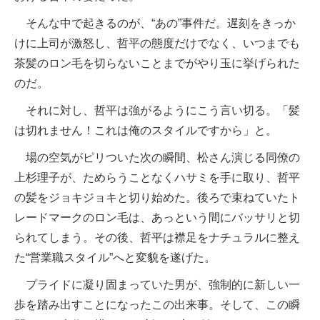
そんな中で起きるのが、“あの”事件だ。遅刻をきっか
けに上司が激怒し、哲平の態度だけでなく、いつまでも
茶髪のロン毛を切らないことまでがやり玉に挙げられた
のだ。
それに対し、哲平は強がるようにこう言い切る。「髪
は切れません！これは俺のスタイルですから」と。
場の空気がピリついた次の瞬間、松さん演じる同僚の
上杉理子が、ためらうことなくハサミを手に取り、哲平
の髪をジョキジョキと切り始めた。後ろで束ねていたト
レードマークのロン毛は、あっという間にバッサリと切
られてしまう。その後、哲平は襟足をナチュラルに整え
た“営業職スタイル”へと変貌を遂げた。
プライドに凝り固まっていた男が、強制的に新しい一
歩を踏み出すことになったこの出来事。そして、この瞬