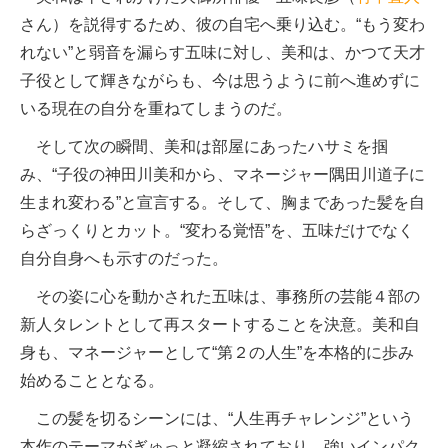
さん）を説得するため、彼の自宅へ乗り込む。“もう変わ
れない”と弱音を漏らす五味に対し、美和は、かつて天才
子役として輝きながらも、今は思うように前へ進めずに
いる現在の自分を重ねてしまうのだ。
そして次の瞬間、美和は部屋にあったハサミを掴
み、“子役の神田川美和から、マネージャー隅田川道子に
生まれ変わる”と宣言する。そして、胸まであった髪を自
らざっくりとカット。“変わる覚悟”を、五味だけでなく
自分自身へも示すのだった。
その姿に心を動かされた五味は、事務所の芸能４部の
新人タレントとして再スタートすることを決意。美和自
身も、マネージャーとして“第２の人生”を本格的に歩み
始めることとなる。
この髪を切るシーンには、“人生再チャレンジ”という
本作のテーマがぎゅっと凝縮されており、強いインパク