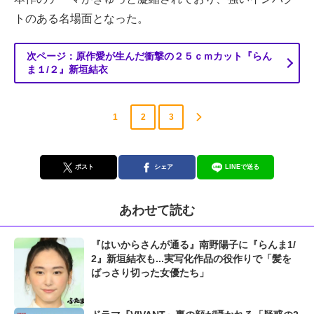
トのある名場面となった。
次ページ：原作愛が生んだ衝撃の２５ｃｍカット『らん
ま１/２』新垣結衣
1
2
3
ポスト
シェア
LINEで送る
あわせて読む
『はいからさんが通る』南野陽子に『らんま1/
2』新垣結衣も...実写化作品の役作りで「髪を
ばっさり切った女優たち」