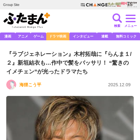
Group Site
検索
メニュー
漫画
アニメ
ゲーム
ドラマ映画
インタビュー
連載
無料コミック
『ラブジェネレーション』木村拓哉に『らんま１/
２』新垣結衣も…作中で髪をバッサリ！ “驚きの
イメチェン”が光ったドラマたち
海狸こう平
2025.12.09