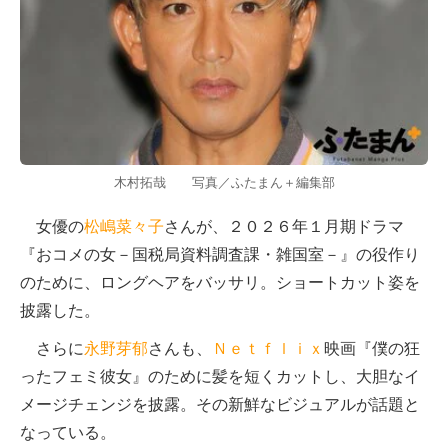
木村拓哉 写真／ふたまん＋編集部
女優の
松嶋菜々子
さんが、２０２６年１月期ドラマ
『おコメの女－国税局資料調査課・雑国室－』の役作り
のために、ロングヘアをバッサリ。ショートカット姿を
披露した。
さらに
永野芽郁
さんも、
Ｎｅｔｆｌｉｘ
映画『僕の狂
ったフェミ彼女』のために髪を短くカットし、大胆なイ
メージチェンジを披露。その新鮮なビジュアルが話題と
なっている。