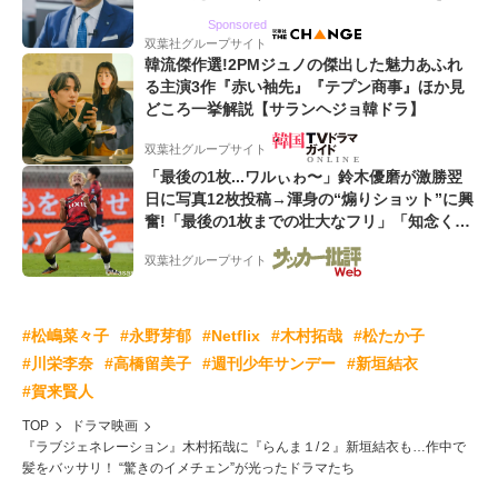
るWebマーケティング会社のアイデンティティ
Sponsored
双葉社グループサイト
韓流傑作選!2PMジュノの傑出した魅力あふれ
る主演3作『赤い袖先』『テプン商事』ほか見
どころ一挙解説【サランヘジョ韓ドラ】
双葉社グループサイト
「最後の1枚...ワルぃゎ〜」鈴木優磨が激勝翌
日に写真12枚投稿→渾身の“煽りショット”に興
奮!「最後の1枚までの壮大なフリ」「知念くん
のことどんだけ好きなんよw」
双葉社グループサイト
#松嶋菜々子
#永野芽郁
#Netflix
#木村拓哉
#松たか子
#川栄李奈
#高橋留美子
#週刊少年サンデー
#新垣結衣
#賀来賢人
TOP
ドラマ映画
『ラブジェネレーション』木村拓哉に『らんま１/２』新垣結衣も…作中で
髪をバッサリ！ “驚きのイメチェン”が光ったドラマたち