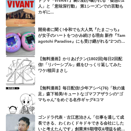
ドラマ『VIVANT』裏の顔が囁かれる「疑惑の2
人」と「意味深行動」 第1シーズンでの言動も
カギに...
開発者に聞く!令和でも大人気『たまごっち』
が女子のハートをつかみ続ける理由 新作『Tam
agotchi Paradise』にも受け継がれる“2つの伝
統”
【無料漫画】かりあげクン(1802回)毎日2回配
信!「リバーシブル」鏡をひっくり返してみた
ワケ/植田まさし
【無料漫画】毎日配信!少年アシベ(76)「秋の遠
足」森下裕美/キュートなゴマフアザラシの“ゴ
マちゃん”をめぐる名作ギャグ4コマ
ゴンドラ代表・古江恵治さん「仕事を通して成
長できる、わくわくドキドキできる会社にした
いと考えたんです」創業来9期増収&増益を続け