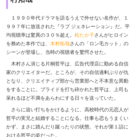
１９９０年代ドラマを語るうえで外せない名作が、１
９９７年に放送された『ラブ ジェネレーション』だ。平
均視聴率は驚異の３０％超え。
松たか子
さんがヒロイン
を務めた本作では、
木村拓哉
さんの「ロン毛カット」の
シーンが登場し、当時の視聴者を驚愕させた。
木村さん演じる片桐哲平は、広告代理店に勤める自信
家のクリエイターだ。ところが、その自信過剰ぶりが仇
となり、クリエイティブ部から営業部へと不本意な異動
をすることに。プライドを打ち砕かれた哲平は、上司も
呆れるほど不満をあらわにする日々を送っていた。
さらに追い打ちをかけるように、高校時代の元恋人が
哲平の実兄と結婚することになる。仕事も恋もうまくい
かず、まさに踏んだり蹴ったりの状態。それが第１話に
おける哲平の姿だった。