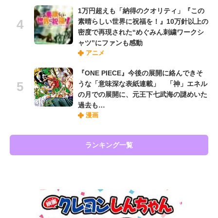
1万円超えも「納得のクオリティ」『この
素晴らしい世界に祝福を！』10万針以上の
密度で再現された“めぐみん刺繍ワークシ
ャツ”にファンも感動
アニメ
『ONE PIECE』今後の展開に絡んできそ
うな「意味深な表紙連載」 「神」エネル
の月での展開に、元王下七武海の謎めいた
過去も…
漫画
ランキング一覧