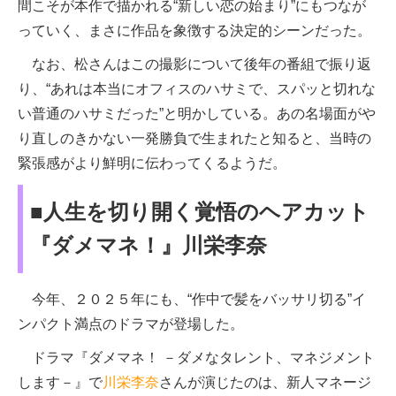
間こそが本作で描かれる“新しい恋の始まり”にもつなが
っていく、まさに作品を象徴する決定的シーンだった。
なお、松さんはこの撮影について後年の番組で振り返
り、“あれは本当にオフィスのハサミで、スパッと切れな
い普通のハサミだった”と明かしている。あの名場面がや
り直しのきかない一発勝負で生まれたと知ると、当時の
緊張感がより鮮明に伝わってくるようだ。
■人生を切り開く覚悟のヘアカット
『ダメマネ！』川栄李奈
今年、２０２５年にも、“作中で髪をバッサリ切る”イ
ンパクト満点のドラマが登場した。
ドラマ『ダメマネ！ －ダメなタレント、マネジメント
します－』で
川栄李奈
さんが演じたのは、新人マネージ