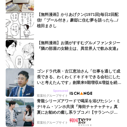
【無料漫画】かりあげクン(1971回)毎日2回配
信!「プール付き」豪邸に住む夢を語ったら.../
植田まさし
【無料漫画】お酒がすすむグルメファンタジー
『隣の部屋の女騎士は、異世界人で飲み友達』
ゴンドラ代表・古江恵治さん「仕事を通して成
長できる、わくわくドキドキできる会社にした
いと考えたんです」創業来9期増収&増益を続け
るWebマーケティング会社のアイデンティティ
Sponsored
双葉社グループサイト
青龍シリーズアワードで喝采を浴びたシン・ミ
ナ!キム・ソンホ共演『海街チャチャチャ』真
夏にお勧めの癒し系ラブコメ!【サランヘジョ
韓ドラ】
双葉社グループサイト