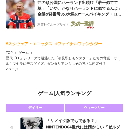
井の頭公園にハーランド出現!?「若干似てて
草」「いや、かなりハーランドに似てるんよ」
金髪&背番号9の大男の“一人バイキング・ロ
ー”映像が話題!「元気をもらった」
双葉社グループサイト
#スクウェア・エニックス
#ファイナルファンタジー
TOP
ゲーム
歴代『FF』シリーズで遭遇した「初見殺しモンスター」たちの脅威 ガ
ルキマセラにデスゲイズ、ダンタリアンも…その強さは想定外!?
2ページ
ゲーム
|
人気ランキング
デイリー
ウィークリー
「リメイク版でもできる？」
NINTENDO64世代には懐かしい『ゼルダ