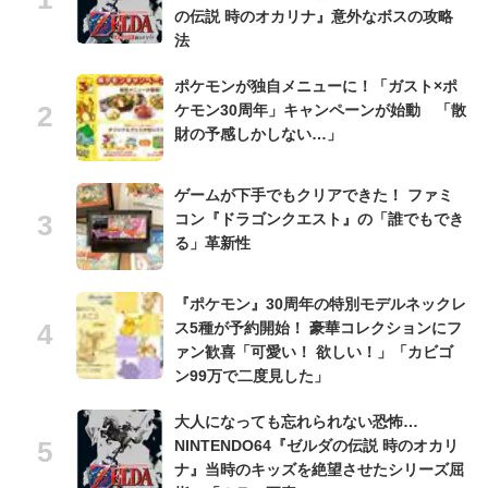
の伝説 時のオカリナ』意外なボスの攻略
法
ポケモンが独自メニューに！「ガスト×ポ
ケモン30周年」キャンペーンが始動 「散
財の予感しかしない…」
ゲームが下手でもクリアできた！ ファミ
コン『ドラゴンクエスト』の「誰でもでき
る」革新性
『ポケモン』30周年の特別モデルネックレ
ス5種が予約開始！ 豪華コレクションにフ
ァン歓喜「可愛い！ 欲しい！」「カビゴ
ン99万で二度見した」
大人になっても忘れられない恐怖…
NINTENDO64『ゼルダの伝説 時のオカリ
ナ』当時のキッズを絶望させたシリーズ屈