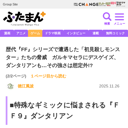
Group Site
検索
メニュー
漫画
アニメ
ゲーム
ドラマ映画
インタビュー
連載
無料コミック
歴代『FF』シリーズで遭遇した「初見殺しモンス
ター」たちの脅威 ガルキマセラにデスゲイズ、
ダンタリアンも…その強さは想定外!?
(2/2ページ)
１ページ目から読む
徳江風波
2025.11.26
■特殊なギミックに悩まされる『Ｆ
Ｆ９』ダンタリアン