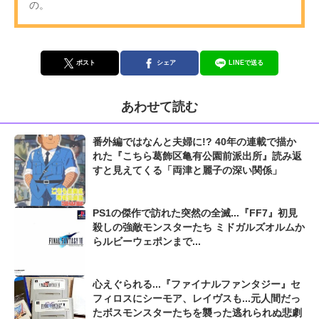
の。
ポスト
シェア
LINEで送る
あわせて読む
番外編ではなんと夫婦に!? 40年の連載で描か
れた『こちら葛飾区亀有公園前派出所』読み返
すと見えてくる「両津と麗子の深い関係」
PS1の傑作で訪れた突然の全滅...『FF7』初見
殺しの強敵モンスターたち ミドガルズオルムか
らルビーウェポンまで...
心えぐられる...『ファイナルファンタジー』セ
フィロスにシーモア、レイヴスも...元人間だっ
たボスモンスターたちを襲った逃れられぬ悲劇