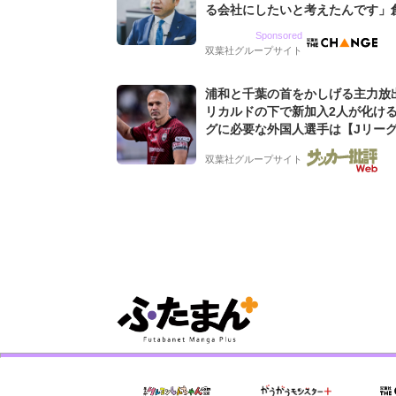
る会社にしたいと考えたんです」
9期増収&増益を続けるWebマー
Sponsored
グ会社のアイデンティティ
双葉社グループサイト
浦和と千葉の首をかしげる主力放
リカルドの下で新加入2人が化ける
グに必要な外国人選手は【Jリー
「初めての秋春制」の大激論】(4)
双葉社グループサイト