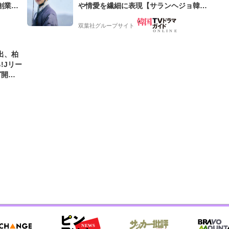
創業来
や情愛を繊細に表現【サランヘジョ韓ド
ケティン
ラ】
双葉社グループサイト
出、柏
!Jリー
グ開幕