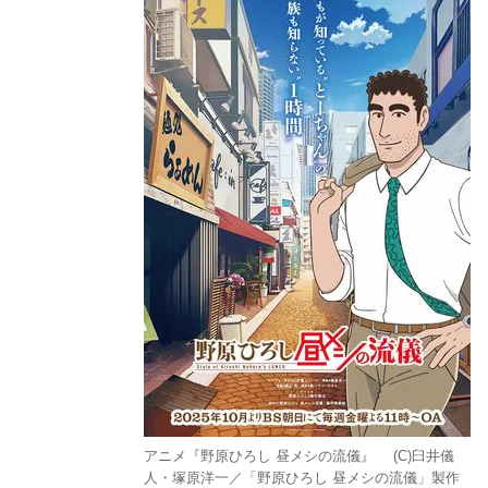
アニメ『野原ひろし 昼メシの流儀』 (C)臼井儀
人・塚原洋一／「野原ひろし 昼メシの流儀」製作