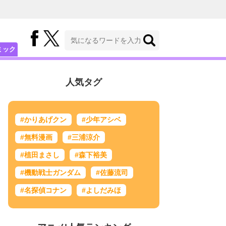
ミック
人気タグ
#かりあげクン
#少年アシベ
#無料漫画
#三浦涼介
#植田まさし
#森下裕美
#機動戦士ガンダム
#佐藤流司
#名探偵コナン
#よしだみほ