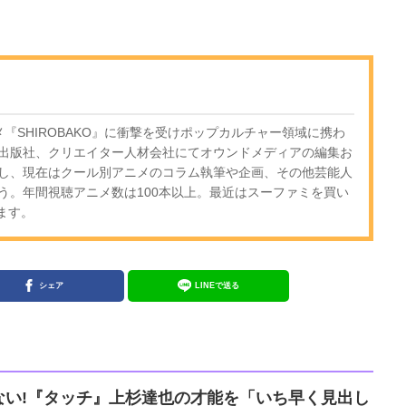
『SHIROBAKO』に衝撃を受けポップカルチャー領域に携わ
出版社、クリエイター人材会社にてオウンドメディアの編集お
し、現在はクール別アニメのコラム執筆や企画、その他芸能人
う。年間視聴アニメ数は100本以上。最近はスーファミを買い
ます。
シェア
LINEで送る
ない!『タッチ』上杉達也の才能を「いち早く見出し