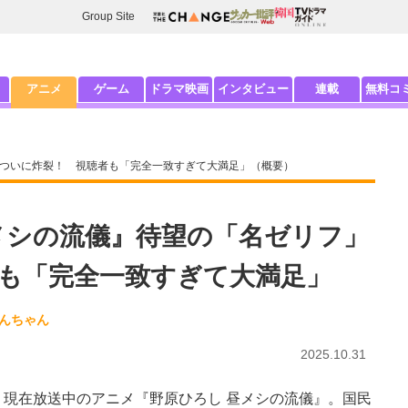
Group Site
アニメ
ゲーム
ドラマ映画
インタビュー
連載
無料コ
がついに炸裂！ 視聴者も「完全一致すぎて大満足」（概要）
メシの流儀』待望の「名ゼリフ」
も「完全一致すぎて大満足」
しんちゃん
2025.10.31
現在放送中のアニメ『野原ひろし 昼メシの流儀』。国民