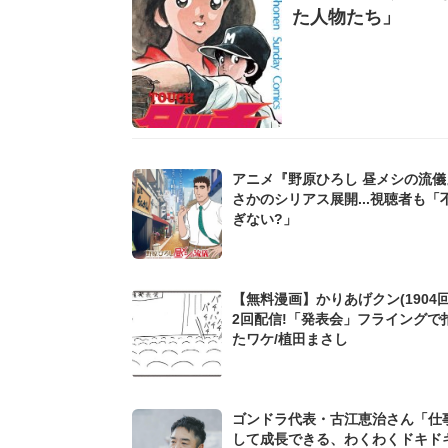
た人物たち」
アニメ『野原ひろし 昼メシの流儀
さかのシリアス展開...視聴者も「
ぎない?」
【無料漫画】かりあげクン(1904回
2回配信!「発表会」フライングで
たワケ/植田まさし
ゴンドラ代表・古江恵治さん「仕
して成長できる、わくわくドキド