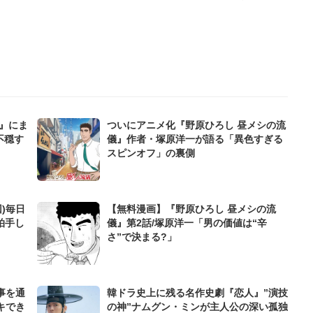
』にま
ついにアニメ化『野原ひろし 昼メシの流
不穏す
儀』作者・塚原洋一が語る「異色すぎる
スピンオフ」の裏側
)毎日
【無料漫画】『野原ひろし 昼メシの流
拍手し
儀』第2話/塚原洋一「男の価値は“辛
さ”で決まる?」
事を通
韓ドラ史上に残る名作史劇『恋人』”演技
キでき
の神”ナムグン・ミンが主人公の深い孤独