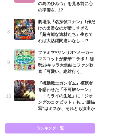
の島のひみつ』を見る前に心
ン
の準備を…!?
「
劇場版『名探偵コナン』1作だ
ン
けの出番なのが惜しすぎる
た
「超有能な逸材たち」生きて
「
れば大活躍間違いなし…!?
ー
ファミマ×サンリオ×メーカー
『
マスコットが豪華コラボ！ 総
を
勢26キャラ大集結にファン歓
「
喜「可愛い、絶対行く」
ン
写
『機動戦士ガンダム』視聴者
を惑わせた「不可解シーン」
ガ
「ミライの生足」に「ジオ
ナ
ングのコクピット」も…“謎描
社
写”はミスか、それとも演出か
危
も…
ランキング一覧
ラン