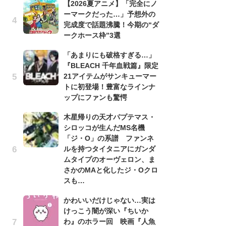
【2026夏アニメ】「完全にノ
ーマークだった…」予想外の
劇
完成度で話題沸騰！今期の“ダ
け
ークホース枠”3選
「
れ
「あまりにも破格すぎる…」
『BLEACH 千年血戦篇』限定
「
21アイテムがサンキューマー
『
トに初登場！豊富なラインナ
2
ップにファンも驚愕
ト
ッ
木星帰りの天才パプテマス・
シロッコが生んだMS名機
「
「ジ・O」の系譜 ファンネ
コ
ルを持つタイタニアにガンダ
別
ムタイプのオーヴェロン、ま
「
さかのMAと化したジ・Oクロ
プ
スも…
「
かわいいだけじゃない…実は
品
けっこう闇が深い『ちいか
ス
わ』のホラー回 映画『人魚
ィ