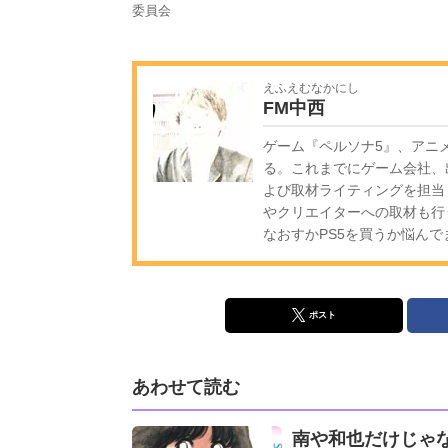
委員会
えふえむなかにし
FM中西
ゲーム『ペルソナ5』、アニメ
る。これまでにゲーム会社、
よび取材ライティングを担当
やクリエイターへの取材も行
なおすかPS5を買うか悩んで
ポスト
あわせて読む
南や和也だけじゃ