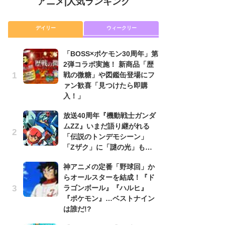
アニメ
|
人気ランキング
デイリー
ウィークリー
「BOSS×ポケモン30周年」第
放
2弾コラボ実施！ 新商品「歴
ム
戦の微糖」や図鑑缶登場にフ
「
ァン歓喜「見つけたら即購
「
入！」
木
放送40周年『機動戦士ガンダ
シ
ムZZ』いまだ語り継がれる
「
「伝説のトンデモシーン」
ル
「Zザク」に「謎の光」も…
ム
さ
神アニメの定番「野球回」か
ス
らオールスターを結成！『ド
ラゴンボール』『ハルヒ』
【
『ポケモン』…ベストナイン
ー
は誰だ!?
完
ー