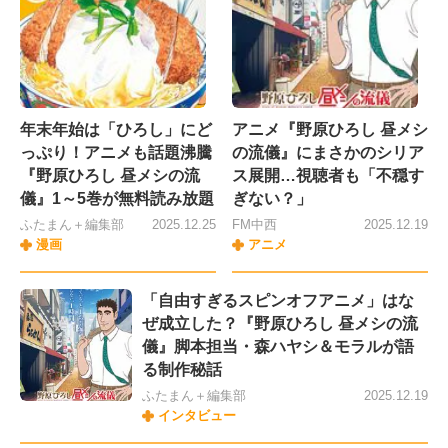
年末年始は「ひろし」にど
アニメ『野原ひろし 昼メシ
っぷり！アニメも話題沸騰
の流儀』にまさかのシリア
『野原ひろし 昼メシの流
ス展開…視聴者も「不穏す
儀』1～5巻が無料読み放題
ぎない？」
ふたまん＋編集部
2025.12.25
FM中西
2025.12.19
漫画
アニメ
「自由すぎるスピンオフアニメ」はな
ぜ成立した？『野原ひろし 昼メシの流
儀』脚本担当・森ハヤシ＆モラルが語
る制作秘話
ふたまん＋編集部
2025.12.19
インタビュー