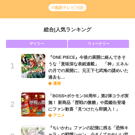
#連続テレビ小説
総合
|
人気ランキング
デイリー
ウィークリー
『ONE PIECE』今後の展開に絡んできそ
うな「意味深な表紙連載」 「神」エネル
の月での展開に、元王下七武海の謎めいた
過去も…
漫画
「BOSS×ポケモン30周年」第2弾コラボ実
施！ 新商品「歴戦の微糖」や図鑑缶登場
にファン歓喜「見つけたら即購入！」
アニメ
『ちいかわ』ファンの記憶に残る「恐怖キ
ャラ」の戦慄シーン 小さくてかわいい世