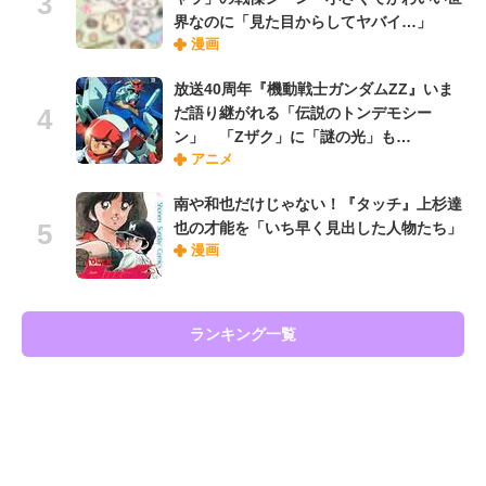
界なのに「見た目からしてヤバイ…」
漫画
放送40周年『機動戦士ガンダムZZ』いま
だ語り継がれる「伝説のトンデモシー
ン」 「Zザク」に「謎の光」も…
アニメ
南や和也だけじゃない！『タッチ』上杉達
也の才能を「いち早く見出した人物たち」
漫画
ランキング一覧