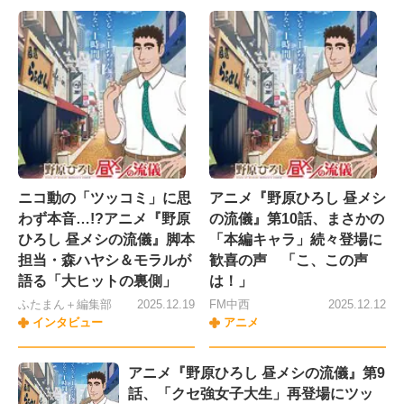
ニコ動の「ツッコミ」に思
アニメ『野原ひろし 昼メシ
わず本音…!?アニメ『野原
の流儀』第10話、まさかの
ひろし 昼メシの流儀』脚本
「本編キャラ」続々登場に
担当・森ハヤシ＆モラルが
歓喜の声 「こ、この声
語る「大ヒットの裏側」
は！」
ふたまん＋編集部
2025.12.19
FM中西
2025.12.12
インタビュー
アニメ
アニメ『野原ひろし 昼メシの流儀』第9
話、「クセ強女子大生」再登場にツッ