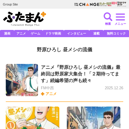
Group Site
検索
メニュー
漫画
アニメ
ゲーム
ドラマ映画
インタビュー
連載
無料コミック
野原ひろし 昼メシの流儀
アニメ『野原ひろし 昼メシの流儀』最
終回は野原家大集合！「２期待ってま
す」続編希望の声も続々
FM中西
2025.12.26
アニメ