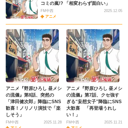
コミの嵐!? 「相変わらず面白い」
FM中西
2025.12.05
アニメ
アニメ『野原ひろし 昼メシ
アニメ『野原ひろし 昼メシ
の流儀』第8話、突然の
の流儀』第7話、クセ強す
「津田健次郎」降臨にSNS
ぎる“妄想女子”降臨にSNS
歓喜！ノリノリ演技で「楽
大歓喜 「再登場うれし
しそう」
い！」
FM中西
2025.11.28
FM中西
2025.11.21
アニメ
アニメ