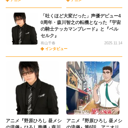
「吐くほど大変だった」声優デビュー4
0周年・森川智之の転機となった『宇宙
の騎士テッカマンブレード』と『ベル
セルク』
有山千春
2025.11.14
インタビュー
アニメ『野原ひろし 昼メシ
アニメ『野原ひろし 昼メシ
の流儀』ひろし声優・森川
の流儀』第6話、アニオリ