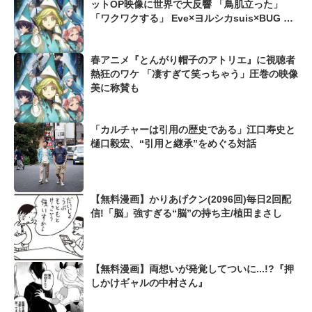
ットOP映像に世界で大反響 「鳥肌立った」
「ワクワクする」 Eve×ヨルシカsuis×BUG FI
LMSによる豪華コラボ
春アニメ『とんがり帽子のアトリエ』に視聴者
熱狂のワケ 「凄すぎて笑っちゃう」圧巻の映像
美に称賛も
「カルチャーは引用の歴史である」江口寿史と
樋口毅宏、“引用と継承”をめぐる対話
【無料漫画】かりあげクン(2096回)毎日2回配
信!「脳」強すぎる“脳”の持ち主/植田まさし
【無料漫画】両想いが発覚してついに...!?『押
しかけギャルの中村さん』