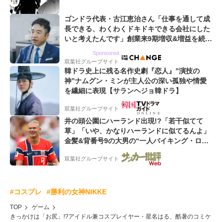
ゴンドラ代表・古江恵治さん「仕事を通して成
長できる、わくわくドキドキできる会社にした
いと考えたんです」創業来9期増収&増益を続け
るWebマーケティング会社のアイデンティティ
Sponsored
双葉社グループサイト
韓ドラ史上に残る名作史劇『恋人』”演技の
神”ナムグン・ミンが主人公の深い孤独や情愛
を繊細に表現【サランヘジョ韓ドラ】
双葉社グループサイト
井の頭公園にハーランド出現!?「若干似てて
草」「いや、かなりハーランドに似てるんよ」
金髪&背番号9の大男の“一人バイキング・ロ
ー”映像が話題!「元気をもらった」
双葉社グループサイト
#コスプレ
#勝利の女神NIKKE
TOP
ゲーム
きっかけは「お尻」!?アイドル兼コスプレイヤー・星名はる、酷暑のコミケ