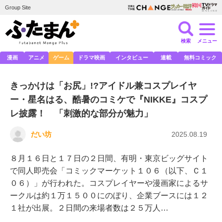
Group Site
検索
メニュー
漫画
アニメ
ゲーム
ドラマ映画
インタビュー
連載
無料コミック
きっかけは「お尻」!?アイドル兼コスプレイヤ
ー・星名はる、酷暑のコミケで『NIKKE』コスプ
レ披露！ 「刺激的な部分が魅力」
だい坊
2025.08.19
８月１６日と１７日の２日間、有明・東京ビッグサイト
で同人即売会「コミックマーケット１０６（以下、Ｃ１
０６）」が行われた。コスプレイヤーや漫画家によるサ
ークルは約１万１５００にのぼり、企業ブースには１２
１社が出展。２日間の来場者数は２５万人…