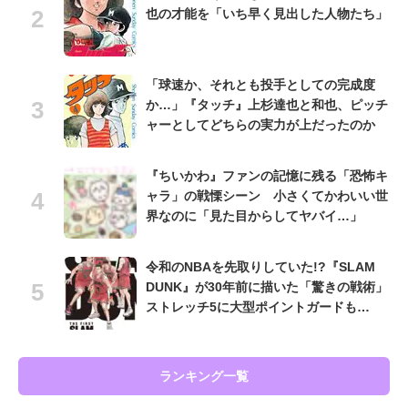
也の才能を「いち早く見出した人物たち」
「球速か、それとも投手としての完成度
か…」『タッチ』上杉達也と和也、ピッチ
ャーとしてどちらの実力が上だったのか
『ちいかわ』ファンの記憶に残る「恐怖キ
ャラ」の戦慄シーン 小さくてかわいい世
界なのに「見た目からしてヤバイ…」
令和のNBAを先取りしていた!?『SLAM
DUNK』が30年前に描いた「驚きの戦術」
ストレッチ5に大型ポイントガードも…
ランキング一覧