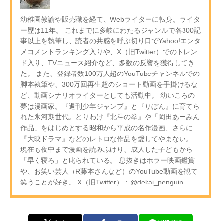
幼稚園教諭や販売職を経て、Webライターに転身。ライタ
ー歴は11年。 これまでに多岐にわたるジャンルで各300記
事以上を執筆し、読者の共感を呼ぶ切り口でYahoo!エンタ
メコメントランキング入りや、X（旧Twitter）でのトレン
ド入り、TVニュース紹介など、多数の反響を獲得してき
た。 また、登録者数100万人超のYouTubeチャンネルでの
脚本執筆や、300万回再生超のショート動画を手掛けるな
ど、動画シナリオライターとしても活動中。 幼いころの
夢は漫画家。『週刊少年ジャンプ』と『りぼん』に育てら
れた氷河期世代。とりわけ『北斗の拳』や「岡田あーみん
作品」をはじめとする昭和から平成の名作漫画、さらに
『大映ドラマ』などのレトロな作品を愛してやまない。
現在も夜中まで漫画を読みふけり、成人した子どもから
「早く寝ろ」と叱られている。 息抜きはホラー映画鑑賞
や、お笑い芸人（R藤本さんなど）のYouTube動画を観て
笑うことが好き。 X（旧Twitter）：@dekai_penguin