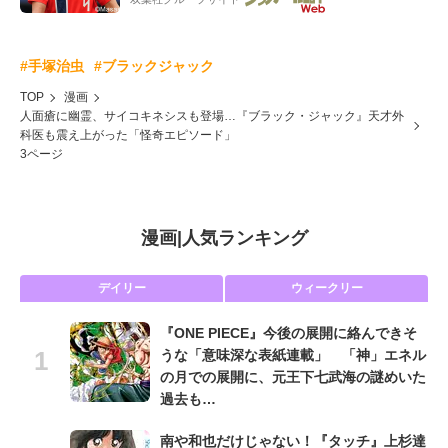
#手塚治虫
#ブラックジャック
TOP
漫画
人面瘡に幽霊、サイコキネシスも登場…『ブラック・ジャック』天才外
科医も震え上がった「怪奇エピソード」
3ページ
漫画
|
人気ランキング
デイリー
ウィークリー
『ONE PIECE』今後の展開に絡んできそ
うな「意味深な表紙連載」 「神」エネル
の月での展開に、元王下七武海の謎めいた
過去も…
南や和也だけじゃない！『タッチ』上杉達