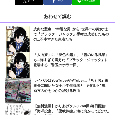
ポスト
シェア
LINEで送る
あわせて読む
皮肉な悲劇...“幸運な男”から“世界一の美女”ま
で『ブラック・ジャック』手術は成功したもの
の...不幸すぎた患者たち
「人面瘡」に「灰色の館」、「霊のいる風景」
も...怖すぎて震えた『ブラック・ジャック』に
登場する「珠玉のホラー回」
ライバルはYouTuberやVTuber...『ちゃお』編
集長に聞いた女子小学生読者と“キダルト”層、
両方の心をつかみ続ける理由
【無料漫画】かりあげクン(1760回)毎日配信!
「海洋投棄」「柔軟体操」海に向かって投げた