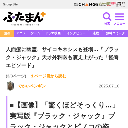
Group Site
検索
メニュー
漫画
アニメ
ゲーム
ドラマ映画
インタビュー
連載
無料コミック
人面瘡に幽霊、サイコキネシスも登場…『ブラッ
ク・ジャック』天才外科医も震え上がった「怪奇
エピソード」
(3/3ページ)
１ページ目から読む
でかいペンギン
2025.07.10
■【画像】「驚くほどそっくり…」
実写版『ブラック・ジャック』ブ
ラック・ジャックとピノコの姿