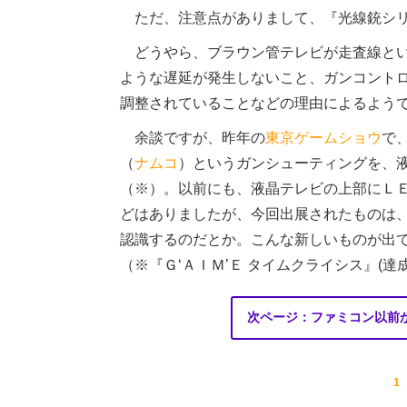
ただ、注意点がありまして、『光線銃シリ
どうやら、ブラウン管テレビが走査線とい
ような遅延が発生しないこと、ガンコント
調整されていることなどの理由によるよう
余談ですが、昨年の
東京ゲームショウ
で
（
ナムコ
）というガンシューティングを、
（※）。以前にも、液晶テレビの上部にＬ
どはありましたが、今回出展されたものは
認識するのだとか。こんな新しいものが出
（※『Ｇ‘ＡＩＭ’Ｅ タイムクライシス』(
次ページ：ファミコン以前
1