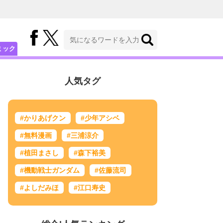
ミック
人気タグ
#かりあげクン
#少年アシベ
#無料漫画
#三浦涼介
#植田まさし
#森下裕美
#機動戦士ガンダム
#佐藤流司
#よしだみほ
#江口寿史