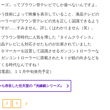
ーズ』ってブラウン管テレビでしか遊べないんですよ。
う技術によって映像を表示していること、液晶テレビの
ローラーがブラウン管テレビの光を正しく認識できるよう
ですが……すみません、詳しくはわかりません（笑）。
、ブラウン管時代に人気を博した『タイムクライシス』
液晶テレビにも対応させたものが出展されていました
ＥＤマーカーを設置して認識させるガンコントローラーな
、ガンコントローラーに搭載されたＡＩが銃の向きなどを
てくる時代なんですね！
達成電器)。１１月中旬発売予定）
から存在した任天堂の『光線銃シリーズ』
2
3