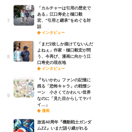
「カルチャーは引用の歴史で
ある」江口寿史と樋口毅
『O
宏、“引用と継承”をめぐる対
絡
話
紙
インタビュー
で
謎
「まだ2枚しか描けてないんだ
よねぇ」作家・樋口毅宏が問
う、今再び、漫画に向かう江
「
口寿史の現在地
あ
インタビュー
宏
話
『ちいかわ』ファンの記憶に
残る「恐怖キャラ」の戦慄シ
ーン 小さくてかわいい世界
「
なのに「見た目からしてヤバ
よ
イ…」
う
漫画
口
放送40周年『機動戦士ガンダ
ムZZ』いまだ語り継がれる
1