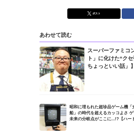
ポスト
あわせて読む
スーパーファミコン
ト」に化けた“ク
ちょっといい話」
昭和に埋もれた超珍品ゲーム機「
船」の時代を超えるカッコよさ ゲ
未来の分岐点がここに...!?【ハー
大竹店長の「レトロゲームちょっ
話」】