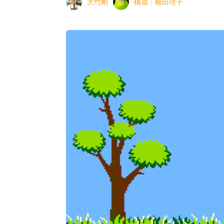
大竹剛
構成：
櫛田理子