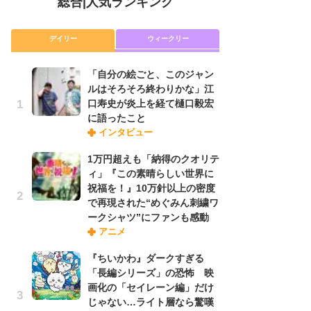
総合
|
人気ランキング
デイリー
ウィークリー
「自分の絵ごと、このジャン
放
ルはそろそろ終わりかな」江
ム
口寿史が炎上を経て樋口毅宏
「
に語ったこと
「
インタビュー
1万円超えも「納得のクオリテ
「
ィ」『この素晴らしい世界に
ル
祝福を！』10万針以上の密度
口
で再現された“めぐみん刺繍ワ
に
ークシャツ”にファンも感動
アニメ
木
『ちいかわ』ダークすぎる
シ
「長編シリーズ」の恐怖 映
「
画化の「セイレーン編」だけ
ル
じゃない…ライト層なら驚嘆
ム