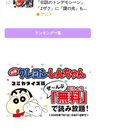
「伝説のトンデモシーン」
ィ
「Zザク」に「謎の光」も…
祝
アニメ
で
ー
ランキング一覧
ラン