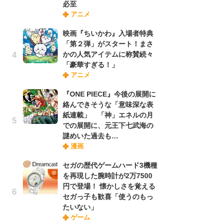
必至
さ
アニメ
ス
映画『ちいかわ』入場者特典
「第２弾」がスタート！まさ
舞
かの人気アイテムに称賛続々
編
「豪華すぎる！」
禁
アニメ
「
連
『ONE PIECE』今後の展開に
絡んできそうな「意味深な表
紙連載」 「神」エネルの月
【
での展開に、元王下七武海の
ー
謎めいた過去も…
完
漫画
ー
セガの歴代ゲームハード3機種
を再現した腕時計が2万7500
フ
円で登場！ 懐かしさを覚える
ー
セガっ子も歓喜「使うのもっ
“
たいない」
に
ゲーム
か