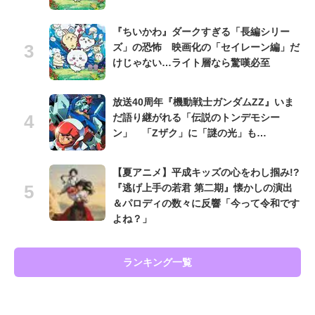
『ちいかわ』ダークすぎる「長編シリー
ズ」の恐怖 映画化の「セイレーン編」だ
けじゃない…ライト層なら驚嘆必至
放送40周年『機動戦士ガンダムZZ』いま
だ語り継がれる「伝説のトンデモシー
ン」 「Zザク」に「謎の光」も…
【夏アニメ】平成キッズの心をわし掴み!?
『逃げ上手の若君 第二期』懐かしの演出
＆パロディの数々に反響「今って令和です
よね？」
ランキング一覧