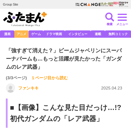
Group Site
検索
メニュー
漫画
アニメ
ゲーム
ドラマ映画
インタビュー
連載
無料コミック
「強すぎて消えた？」ビームジャベリンにスーパ
ーナパームも…もっと活躍が見たかった「ガンダ
ムのレア武器」
(3/3ページ)
１ページ目から読む
ファンキキ
2025.04.23
■【画像】こんな見た目だっけ…!?
初代ガンダムの「レア武器」