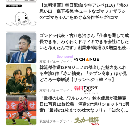
【無料漫画】毎日配信!少年アシベ(116)「海の
思い出」森下裕美/キュートなゴマフアザラシ
の“ゴマちゃん”をめぐる名作ギャグ4コマ
ゴンドラ代表・古江恵治さん「仕事を通して成
長できる、わくわくドキドキできる会社にした
いと考えたんです」創業来9期増収&増益を続け
るWebマーケティング会社のアイデンティティ
Sponsored
双葉社グループサイト
韓流傑作選!2PMジュノの傑出した魅力あふれ
る主演3作『赤い袖先』『テプン商事』ほか見
どころ一挙解説【サランヘジョ韓ドラ】
双葉社グループサイト
「最後の1枚...ワルぃゎ〜」鈴木優磨が激勝翌
日に写真12枚投稿→渾身の“煽りショット”に興
奮!「最後の1枚までの壮大なフリ」「知念くん
のことどんだけ好きなんよw」
双葉社グループサイト