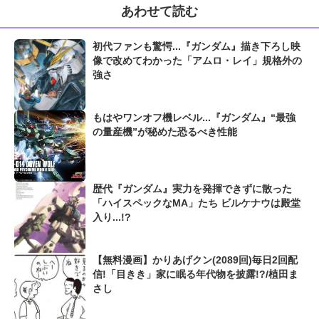
あわせて読む
初代ファンも驚愕...『ガンダム』描き下ろし映
像で改めてわかった「アムロ・レイ」規格外の
強さ
もはやワンオフ機レベル...『ガンダム』“最強
の量産機”が秘めた恐るべき性能
歴代『ガンダム』実力を発揮できずに散った
「ハイスペックなMA」たち ビルケナウは殿堂
入り...!?
【無料漫画】かりあげクン(2089回)毎日2回配
信!「目きき」家に眠る年代物を披露!?/植田ま
さし