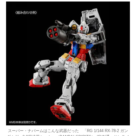
スーパー・ナパームはこんな武器だった 「RG 1/144 RX-78-2 ガン