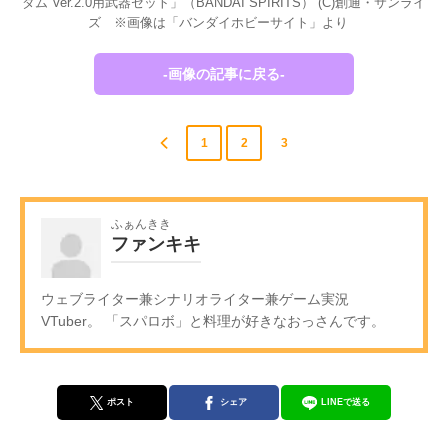
ダム Ver.2.0用武器セット」（BANDAI SPIRITS） (C)創通・サンライ
ズ ※画像は「バンダイホビーサイト」より
-画像の記事に戻る-
1
2
3
ふぁんきき
ファンキキ
ウェブライター兼シナリオライター兼ゲーム実況
VTuber。 「スパロボ」と料理が好きなおっさんです。
ポスト
シェア
LINEで送る