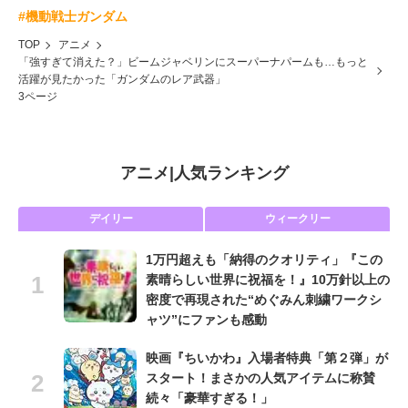
#機動戦士ガンダム
TOP
アニメ
「強すぎて消えた？」ビームジャベリンにスーパーナパームも…もっと
活躍が見たかった「ガンダムのレア武器」
3ページ
アニメ
|
人気ランキング
デイリー
ウィークリー
1万円超えも「納得のクオリティ」『この
素晴らしい世界に祝福を！』10万針以上の
密度で再現された“めぐみん刺繍ワークシ
ャツ”にファンも感動
映画『ちいかわ』入場者特典「第２弾」が
スタート！まさかの人気アイテムに称賛
続々「豪華すぎる！」