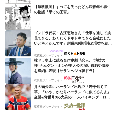
【無料漫画】すべてを失ったどん底青年の再生
の物語『果ての王宮』
ゴンドラ代表・古江恵治さん「仕事を通して成
長できる、わくわくドキドキできる会社にした
いと考えたんです」創業来9期増収&増益を続け
るWebマーケティング会社のアイデンティティ
Sponsored
双葉社グループサイト
韓ドラ史上に残る名作史劇『恋人』”演技の
神”ナムグン・ミンが主人公の深い孤独や情愛
を繊細に表現【サランヘジョ韓ドラ】
双葉社グループサイト
井の頭公園にハーランド出現!?「若干似てて
草」「いや、かなりハーランドに似てるんよ」
金髪&背番号9の大男の“一人バイキング・ロ
ー”映像が話題!「元気をもらった」
双葉社グループサイト