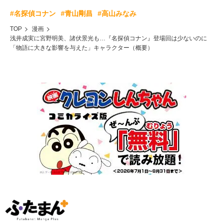
#名探偵コナン
#青山剛昌
#高山みなみ
TOP
漫画
浅井成実に宮野明美、諸伏景光も…『名探偵コナン』登場回は少ないのに
「物語に大きな影響を与えた」キャラクター（概要）