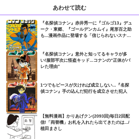
あわせて読む
『名探偵コナン』赤井秀一に『ゴルゴ13』デュ
ーク・東郷、『ゴールデンカムイ』尾形百之助
も...漫画作品に登場する「信じられないスナイ
パーの逸話」
『名探偵コナン』意外と知ってるキャラが多
い!服部平次に怪盗キッド...コナンの“正体がバ
レた理由”
1つでもピースが欠ければ成立しない...『名探
偵コナン』手の込んだ犯行を成立させた犯人
【無料漫画】かりあげクン(2093回)毎日2回配
信!「両替機」お札を入れたら出てきたのは.../
植田まさし