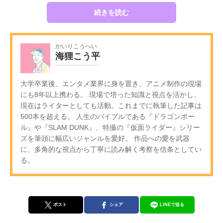
続きを読む
かいりこうへい
海狸こう平
大学卒業後、エンタメ業界に身を置き、アニメ制作の現場
にも8年以上携わる。 現場で培った知識と視点を活かし、
現在はライターとしても活動。これまでに執筆した記事は
500本を超える。 人生のバイブルである『ドラゴンボー
ル』や『SLAM DUNK』、特撮の『仮面ライダー』シリー
ズを筆頭に幅広いジャンルを愛好。 作品への愛を武器
に、多角的な視点から丁寧に読み解く考察を信条としてい
る。
ポスト
シェア
LINEで送る