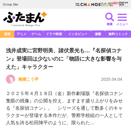
Group Site
検索
メニュー
漫画
アニメ
ゲーム
ドラマ映画
インタビュー
連載
無料コミック
浅井成実に宮野明美、諸伏景光も…『名探偵コナ
ン』登場回は少ないのに「物語に大きな影響を与
えた」キャラクター
海狸こう平
2025.04.04
２０２５年４月１８日（金）新作劇場版『名探偵コナン
隻眼の残像』の公開を控え、ますます盛り上がりをみせ
る『名探偵コナン』。 シリーズを通して数多くのキャ
ラクターが登場する本作だが、警察学校組の一人として
人気を誇る松田陣平のように、限られた…