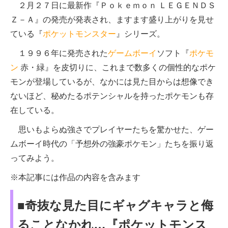
２月２７日に最新作『Ｐｏｋｅｍｏｎ ＬＥＧＥＮＤＳ
Ｚ－Ａ』の発売が発表され、ますます盛り上がりを見せ
ている『
ポケットモンスター
』シリーズ。
１９９６年に発売された
ゲームボーイ
ソフト『
ポケモ
ン
赤・緑』を皮切りに、これまで数多くの個性的なポケ
モンが登場しているが、なかには見た目からは想像でき
ないほど、秘めたるポテンシャルを持ったポケモンも存
在している。
思いもよらぬ強さでプレイヤーたちを驚かせた、ゲー
ムボーイ時代の「予想外の強豪ポケモン」たちを振り返
ってみよう。
※本記事には作品の内容を含みます
■奇抜な見た目にギャグキャラと侮
ることなかれ…『ポケットモンス