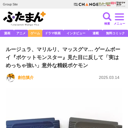
Group Site
検索
メニュー
漫画
アニメ
ゲーム
ドラマ映画
インタビュー
連載
無料コミック
ルージュラ、マリルリ、マッスグマ… ゲームボー
イ『ポケットモンスター』見た目に反して「実は
めっちゃ強い」意外な精鋭ポケモン
創也慎介
2025.03.14