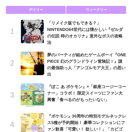
デイリー
ウィークリー
「リメイク版でもできる？」
NINTENDO64世代には懐かしい『ゼルダ
の伝説 時のオカリナ』意外なボスの攻略
法
夢のパーティが組めたゲームボーイ『ONE
PIECE 幻のグランドライン冒険記！』謎
の最強助っ人「アンゴルモア大王」の思い
出
『ぽこ あ ポケモン』×「銀座コージーコー
ナー」コラボ！ 限定スイーツにファン大
興奮「食べるのがもったいない」
『ポケモン』30周年の特別モデルネックレ
ス5種が予約開始！ 豪華コレクションにフ
ァン歓喜「可愛い！ 欲しい！」「カビゴ