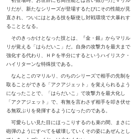
初登場時、お世辞にも高性能とは言い難かったマリル
リだが、新たなシリーズが登場するたびにその性能が見
直され、ついにはとある技を駆使し対戦環境で大暴れす
ることとなる。
そのきっかけとなった技とは、『金・銀』からマリル
リが覚える「はらだいこ」だ。自身の攻撃力を最大まで
強化する代わり、ＨＰを半分にするというハイリスク・
ハイリターンな特殊技である。
なんとこのマリルリ、のちのシリーズで相手の先制を
取ることができる「アクアジェット」を覚えられるよう
になったことで、「はらだいこ」で攻撃力を最大化し
「アクアジェット」で、有無を言わさず相手を叩き伏せ
る無双ぶりを発揮するようになったのである。
可愛らしい見た目にほっこりするのも束の間、まさに
砲弾のようにすべてを破壊していくその姿にあぜんとし