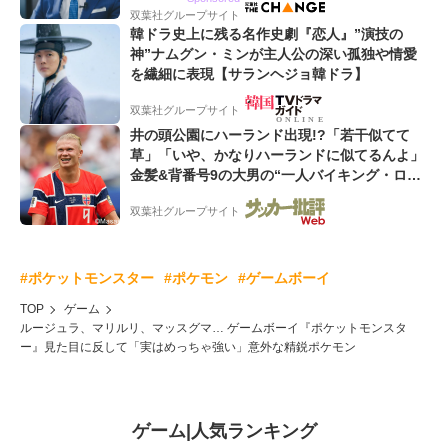
双葉社グループサイト
韓ドラ史上に残る名作史劇『恋人』”演技の
神”ナムグン・ミンが主人公の深い孤独や情愛
を繊細に表現【サランヘジョ韓ドラ】
双葉社グループサイト
井の頭公園にハーランド出現!?「若干似てて
草」「いや、かなりハーランドに似てるんよ」
金髪&背番号9の大男の“一人バイキング・ロ
ー”映像が話題!「元気をもらった」
双葉社グループサイト
#ポケットモンスター
#ポケモン
#ゲームボーイ
TOP
ゲーム
ルージュラ、マリルリ、マッスグマ… ゲームボーイ『ポケットモンスタ
ー』見た目に反して「実はめっちゃ強い」意外な精鋭ポケモン
ゲーム
|
人気ランキング