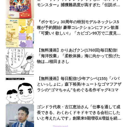
モンスター』捕獲難易度が高すぎた「伝説ポケ
モンたち」
『ポケモン』30周年の特別モデルネックレス5
種が予約開始! 豪華コレクションにファン歓喜
「可愛い! 欲しい!」「カビゴン99万で二度見し
た」
【無料漫画】かりあげクン(1760回)毎日配信!
「海洋投棄」「柔軟体操」海に向かって投げた
物は.../植田まさし
【無料漫画】毎日配信!少年アシベ(155)「パパ
といっしょに」森下裕美/キュートなゴマフアザ
ラシの“ゴマちゃん”をめぐる名作ギャグ4コマ
ゴンドラ代表・古江恵治さん「仕事を通して成
長できる、わくわくドキドキできる会社にした
いと考えたんです」創業来9期増収&増益を続け
るWebマーケティング会社のアイデンティティ
Sponsored