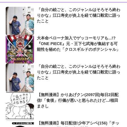
「自分の絵ごと、このジャンルはそろそろ終わ
りかな」江口寿史が炎上を経て樋口毅宏に語っ
たこと
大本命ペローナ加入でゲッコーモリアも...!?
『ONE PIECE』元・王下七武海が集結する可
能性を秘めた「クロスギルドのポテンシャル」
「自分の絵ごと、このジャンルはそろそろ終わ
りかな」江口寿史が炎上を経て樋口毅宏に語っ
たこと
【無料漫画】かりあげクン(2097回)毎日2回配
信!「食後」行儀が悪いと怒られたけど.../植田
まさし
【無料漫画】毎日配信!少年アシベ(156)「チッ