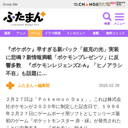
Group Site
検索
メニュー
漫画
アニメ
ゲーム
ドラマ映画
インタビュー
連載
無料コミック
『ポケポケ』早すぎる新パック「超克の光」実装
に悲鳴？新情報満載「ポケモンプレゼンツ」に反
響多数 『ポケモンレジェンズZ-A』「ヒノアラシ
不在」も話題に…
ふたまん＋編集部
2025.02.28
２月２７日は「Ｐｏｋｅｍｏｎ Ｄａｙ」。これは株式会
社ポケモンが２０２０年に制定した記念日で、１９９６
年２月２７日にゲームボーイ用ソフトとしてシリーズ最
初のゲーム『ポケットモンスター 赤・緑』が発売された
ことに由来する。 『ポケモン』始まり…