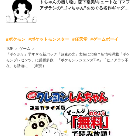
トちゃんの贈り物」森下裕美/キュートなゴマフ
アザラシの“ゴマちゃん”をめぐる名作ギャグ4
コマ
#ポケモン
#ポケットモンスター
#任天堂
#ゲームボーイ
TOP
ゲーム
『ポケポケ』早すぎる新パック「超克の光」実装に悲鳴？新情報満載「ポケ
モンプレゼンツ」に反響多数 『ポケモンレジェンズZ-A』「ヒノアラシ不
在」も話題に…（概要）