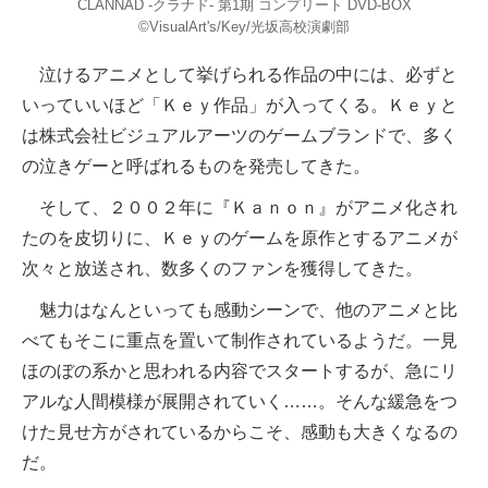
CLANNAD -クラナド- 第1期 コンプリート DVD-BOX
©VisualArt's/Key/光坂高校演劇部
泣けるアニメとして挙げられる作品の中には、必ずと
いっていいほど「Ｋｅｙ作品」が入ってくる。Ｋｅｙと
は株式会社ビジュアルアーツのゲームブランドで、多く
の泣きゲーと呼ばれるものを発売してきた。
そして、２００２年に『Ｋａｎｏｎ』がアニメ化され
たのを皮切りに、Ｋｅｙのゲームを原作とするアニメが
次々と放送され、数多くのファンを獲得してきた。
魅力はなんといっても感動シーンで、他のアニメと比
べてもそこに重点を置いて制作されているようだ。一見
ほのぼの系かと思われる内容でスタートするが、急にリ
アルな人間模様が展開されていく……。そんな緩急をつ
けた見せ方がされているからこそ、感動も大きくなるの
だ。