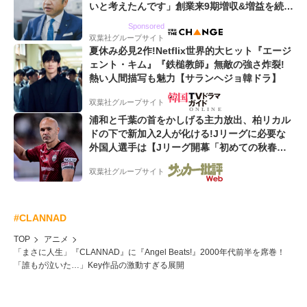
いと考えたんです」創業来9期増収&増益を続け
るWebマーケティング会社のアイデンティティ
Sponsored
双葉社グループサイト
夏休み必見2作!Netflix世界的大ヒット『エージ
ェント・キム』『鉄槌教師』無敵の強さ炸裂!
熱い人間描写も魅力【サランヘジョ韓ドラ】
双葉社グループサイト
浦和と千葉の首をかしげる主力放出、柏リカル
ドの下で新加入2人が化ける!Jリーグに必要な
外国人選手は【Jリーグ開幕「初めての秋春
制」の大激論】(4)
双葉社グループサイト
#CLANNAD
TOP
アニメ
「まさに人生」『CLANNAD』に『Angel Beats!』2000年代前半を席巻！
「誰もが泣いた…」Key作品の激動すぎる展開