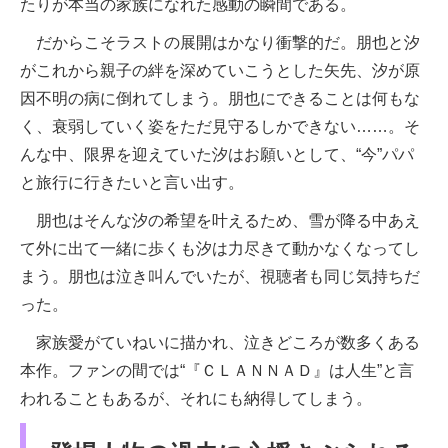
たりが本当の家族になれた感動の瞬間である。
だからこそラストの展開はかなり衝撃的だ。朋也と汐
がこれから親子の絆を深めていこうとした矢先、汐が原
因不明の病に倒れてしまう。朋也にできることは何もな
く、衰弱していく姿をただ見守るしかできない……。そ
んな中、限界を迎えていた汐はお願いとして、“今”パパ
と旅行に行きたいと言い出す。
朋也はそんな汐の希望を叶えるため、雪が降る中あえ
て外に出て一緒に歩くも汐は力尽きて動かなくなってし
まう。朋也は泣き叫んでいたが、視聴者も同じ気持ちだ
った。
家族愛がていねいに描かれ、泣きどころが数多くある
本作。ファンの間では“『ＣＬＡＮＮＡＤ』は人生”と言
われることもあるが、それにも納得してしまう。