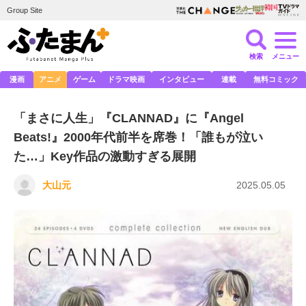
Group Site
検索
メニュー
漫画
アニメ
ゲーム
ドラマ映画
インタビュー
連載
無料コミック
「まさに人生」『CLANNAD』に『Angel
Beats!』2000年代前半を席巻！「誰もが泣い
た…」Key作品の激動すぎる展開
大山元
2025.05.05