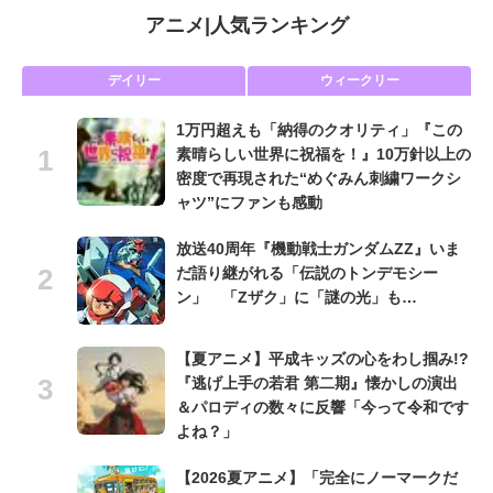
アニメ
|
人気ランキング
デイリー
ウィークリー
1万円超えも「納得のクオリティ」『この
素晴らしい世界に祝福を！』10万針以上の
密度で再現された“めぐみん刺繍ワークシ
ャツ”にファンも感動
放送40周年『機動戦士ガンダムZZ』いま
だ語り継がれる「伝説のトンデモシー
ン」 「Zザク」に「謎の光」も…
【夏アニメ】平成キッズの心をわし掴み!?
『逃げ上手の若君 第二期』懐かしの演出
＆パロディの数々に反響「今って令和です
よね？」
【2026夏アニメ】「完全にノーマークだ