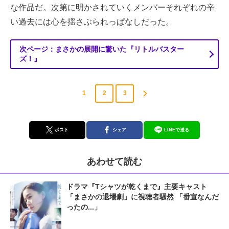
な作品だ。次第に明かされていくメンバーそれぞれの辛
い過去には心を揺さぶられっぱなしだった。
次ページ：まさかの展開に驚いた『リトルバスター
ズ！』
1
2
3
ポスト
シェア
LINEで送る
あわせて読む
ドラマ『Tシャツが乾くまで』主要キャスト
「まさかの退場劇」に視聴者騒然 「番宣なんだ
ったの...」