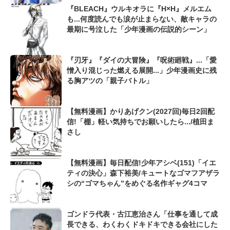
『BLEACH』ウルキオラに『H×H』メルエム
も...何度読んでも涙が止まらない、敵キャラの
最期に号泣した「少年漫画の伝説的シーン」
『刃牙』『ダイの大冒険』『呪術廻戦』...「愛
憎入り混じった燃える展開...」少年漫画史に残
る胸アツの「親子バトル」
【無料漫画】かりあげクン(2027回)毎日2回配
信!「棚」軽い気持ちでお願いしたら.../植田ま
さし
【無料漫画】毎日配信!少年アシベ(151)「イエ
ティの決心」森下裕美/キュートなゴマフアザラ
シの“ゴマちゃん”をめぐる名作ギャグ4コマ
ゴンドラ代表・古江恵治さん「仕事を通して成
長できる、わくわくドキドキできる会社にした