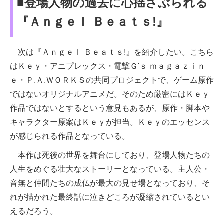
■登場人物の過去に心揺さぶられる
『Ａｎｇｅｌ Ｂｅａｔｓ!』
次は『Ａｎｇｅｌ Ｂｅａｔｓ!』を紹介したい。こちら
はＫｅｙ・アニプレックス・電撃Ｇ'ｓ ｍａｇａｚｉｎ
ｅ・Ｐ.Ａ.ＷＯＲＫＳの共同プロジェクトで、ゲーム原作
ではないオリジナルアニメだ。そのため厳密にはＫｅｙ
作品ではないとするという意見もあるが、原作・脚本や
キャラクター原案はＫｅｙが担当。Ｋｅｙのエッセンス
が感じられる作品となっている。
本作は死後の世界を舞台にしており、登場人物たちの
人生をめぐる壮大なストーリーとなっている。主人公・
音無と仲間たちの成仏が最大の見せ場となっており、そ
れが描かれた最終話に泣きどころが凝縮されているとい
えるだろう。