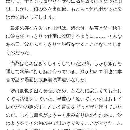
婚して、子どもも授かり幸せな生活を送るはずだった朋
也。しかし、娘の汐を出産後、もともと体の弱かった渚
は命を落としてしまう。
最愛の存在を失った朋也は、渚の母・早苗と父・秋生
に汐を任せっきりで仕事に没頭するように……。そんな
ある日、汐とふたりきりで旅行をすることになってしま
うのだった。
当然はじめはぎくしゃくしていた父娘。しかし旅行を
通して次第に打ち解け合っていき、汐が初めて朋也に本
音で話す場面は涙腺崩壊間違いなしだ。
汐は朋也を困らせないため、どんなに寂しくても悲し
くても我慢をしていた。早苗の「泣いていいのはおトイ
レかパパの胸の中」という言葉をずっと守り続けていた
のだ。しかし朋也がようやく歩み寄り始めたために、汐
はようやくその胸の中で思いきり泣くことができた。ふ