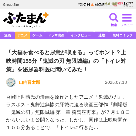
Group Site
検索
メニュー
漫画
アニメ
ゲーム
ドラマ映画
インタビュー
連載
無料コミック
「大福を食べると尿意が収まる」ってホント？上
映時間155分『鬼滅の刃 無限城編』の「トイレ対
策」を泌尿器科医に聞いてみた！
山内晋太郎
2025.07.18
吾峠呼世晴氏の漫画を原作としたアニメ『鬼滅の刃』。
ラスボス・鬼舞辻無惨の牙城に迫る映画三部作『劇場版
「鬼滅の刃」無限城編 第一章 猗窩座再来』が７月１８日
からいよいよ公開となった。しかし、同作は上映時間が
１５５分あることで、「トイレに行きた…