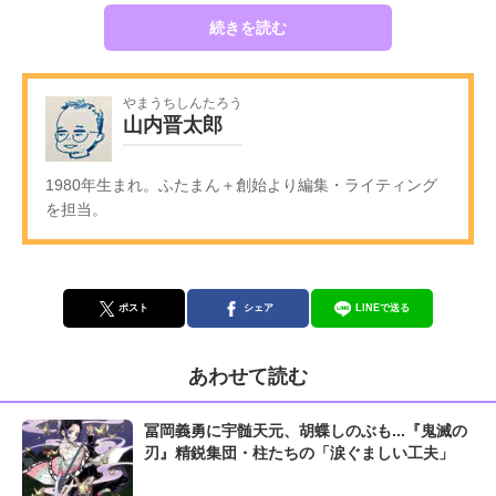
続きを読む
やまうちしんたろう
山内晋太郎
1980年生まれ。ふたまん＋創始より編集・ライティング
を担当。
ポスト
シェア
LINEで送る
あわせて読む
冨岡義勇に宇髄天元、胡蝶しのぶも...『鬼滅の
刃』精鋭集団・柱たちの「涙ぐましい工夫」