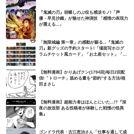
『鬼滅の刃』胡蝶しのぶ役も感涙モノ!「声
優・早見沙織」が魅せた神演技 「感情の表現力
が震える...」
「無限城編 第一章」の感動が蘇る...『鬼滅の
刃』新グッズの予約スタート!「場面写ホログ
ラムチケット風カード」「お土産セット」「75
mm推しゴト缶バッジセット」の3種類
【無料漫画】かりあげクン(1794回)毎日2回配
信!「トローチ」舐める量を“節約”する方法/植
田まさし
【無料漫画】超能力者はほんとにいた...!?『深
夜の放送部 ある投稿者が体験した戦慄の怪異
集』
ゴンドラ代表・古江恵治さん「仕事を通して成