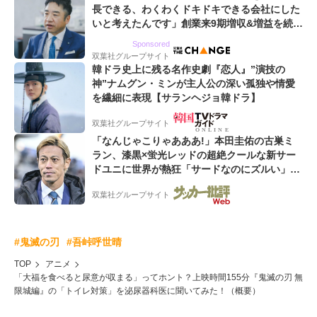
長できる、わくわくドキドキできる会社にした
いと考えたんです」創業来9期増収&増益を続け
るWebマーケティング会社のアイデンティティ
Sponsored
双葉社グループサイト
韓ドラ史上に残る名作史劇『恋人』”演技の
神”ナムグン・ミンが主人公の深い孤独や情愛
を繊細に表現【サランヘジョ韓ドラ】
双葉社グループサイト
「なんじゃこりゃあああ!」本田圭佑の古巣ミ
ラン、漆黒×蛍光レッドの超絶クールな新サー
ドユニに世界が熱狂「サードなのにズルい」
「こりゃかっけえわ」
双葉社グループサイト
#鬼滅の刃
#吾峠呼世晴
TOP
アニメ
「大福を食べると尿意が収まる」ってホント？上映時間155分『鬼滅の刃 無
限城編』の「トイレ対策」を泌尿器科医に聞いてみた！（概要）