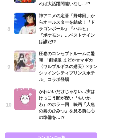
れば大活躍間違いなし…!?
ン
神アニメの定番「野球回」か
「
らオールスターを結成！『ド
ン
ラゴンボール』『ハルヒ』
た
『ポケモン』…ベストナイン
「
は誰だ!?
ー
圧巻のコンセプトルームに驚
『
嘆 「劇場版 まどか☆マギカ
を
〈ワルプルギスの廻天〉×サン
「
シャインシティプリンスホテ
ン
ル」コラボ登場
写
かわいいだけじゃない…実は
ガ
けっこう闇が深い『ちいか
ナ
わ』のホラー回 映画『人魚
社
の島のひみつ』を見る前に心
危
の準備を…!?
も…
ランキング一覧
ラン