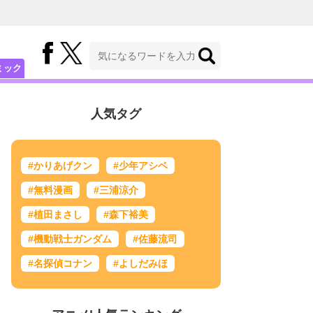
ミック
人気タグ
#かりあげクン
#少年アシベ
#無料漫画
#三浦涼介
#植田まさし
#森下裕美
#機動戦士ガンダム
#佐藤流司
#名探偵コナン
#よしだみほ