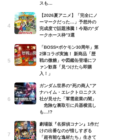
スも…
劇
【2026夏アニメ】「完全にノ
け
ーマークだった…」予想外の
「
完成度で話題沸騰！今期の“ダ
れ
ークホース枠”3選
「
「BOSS×ポケモン30周年」第
『
2弾コラボ実施！ 新商品「歴
2
戦の微糖」や図鑑缶登場にフ
ト
ァン歓喜「見つけたら即購
ッ
入！」
「
ガンダム世界の“死の商人”ア
コ
ナハイム・エレクトロニクス
別
社が見せた「軍需産業の闇」
「
危険な裏取引に兵器横流し
プ
も…!?
「
劇場版『名探偵コナン』1作だ
品
けの出番なのが惜しすぎる
ス
「超有能な逸材たち」生きて
ィ