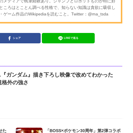
のメディアで執筆経験あり。ジャンプとロボットものが特に好
ところはとことん調べる性格で、知らない知識は貪欲に吸収し
作品のWikipediaを読むこと。Twitter：@ma_tsda
シェア
LINEで送る
..『ガンダム』描き下ろし映像で改めてわかった
規格外の強さ
せた
「BOSS×ポケモン30周年」第2弾コラボ