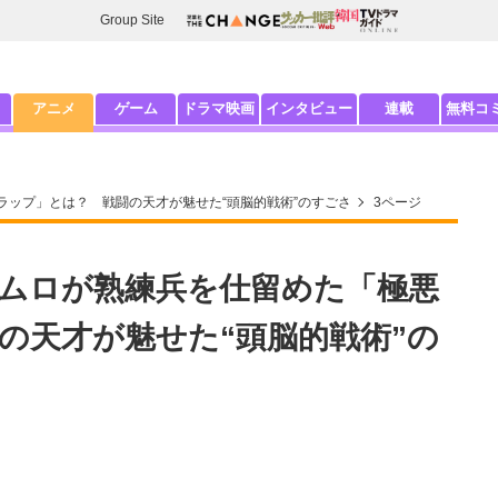
Group Site
アニメ
ゲーム
ドラマ映画
インタビュー
連載
無料コ
ップ」とは？ 戦闘の天才が魅せた“頭脳的戦術”のすごさ
3ページ
ムロが熟練兵を仕留めた「極悪
の天才が魅せた“頭脳的戦術”の