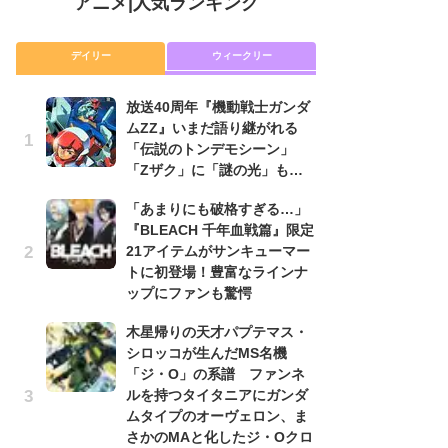
アニメ
|
人気ランキング
デイリー
ウィークリー
放送40周年『機動戦士ガンダ
放
ムZZ』いまだ語り継がれる
ム
「伝説のトンデモシーン」
「
「Zザク」に「謎の光」も…
「
「あまりにも破格すぎる…」
木
『BLEACH 千年血戦篇』限定
シ
21アイテムがサンキューマー
「
トに初登場！豊富なラインナ
ル
ップにファンも驚愕
ム
さ
木星帰りの天才パプテマス・
ス
シロッコが生んだMS名機
「ジ・O」の系譜 ファンネ
【
ルを持つタイタニアにガンダ
ー
ムタイプのオーヴェロン、ま
完
さかのMAと化したジ・Oクロ
ー