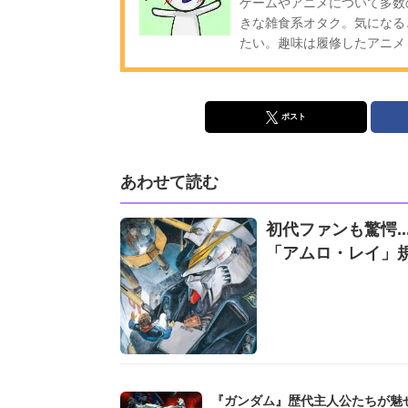
ゲームやアニメについて多数
きな雑食系オタク。気になる
たい。趣味は履修したアニメ・ゲーム
ポスト
あわせて読む
初代ファンも驚愕.
「アムロ・レイ」
『ガンダム』歴代主人公たちが魅