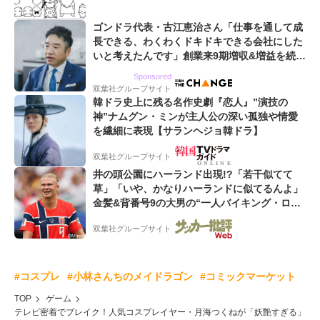
ゴンドラ代表・古江恵治さん「仕事を通して成
長できる、わくわくドキドキできる会社にした
いと考えたんです」創業来9期増収&増益を続け
るWebマーケティング会社のアイデンティティ
Sponsored
双葉社グループサイト
韓ドラ史上に残る名作史劇『恋人』”演技の
神”ナムグン・ミンが主人公の深い孤独や情愛
を繊細に表現【サランヘジョ韓ドラ】
双葉社グループサイト
井の頭公園にハーランド出現!?「若干似てて
草」「いや、かなりハーランドに似てるんよ」
金髪&背番号9の大男の“一人バイキング・ロ
ー”映像が話題!「元気をもらった」
双葉社グループサイト
#コスプレ
#小林さんちのメイドラゴン
#コミックマーケット
TOP
ゲーム
テレビ密着でブレイク！人気コスプレイヤー・月海つくねが「妖艶すぎる」