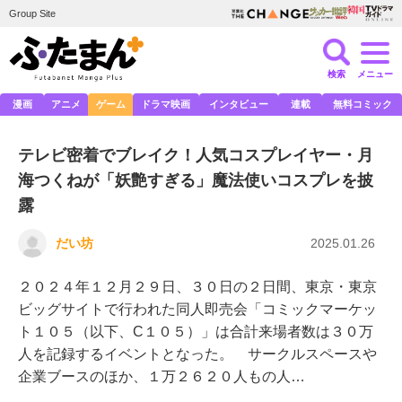
Group Site
検索
メニュー
漫画
アニメ
ゲーム
ドラマ映画
インタビュー
連載
無料コミック
テレビ密着でブレイク！人気コスプレイヤー・月
海つくねが「妖艶すぎる」魔法使いコスプレを披
露
だい坊
2025.01.26
２０２４年１２月２９日、３０日の２日間、東京・東京
ビッグサイトで行われた同人即売会「コミックマーケッ
ト１０５（以下、C１０５）」は合計来場者数は３０万
人を記録するイベントとなった。 サークルスペースや
企業ブースのほか、１万２６２０人もの人…