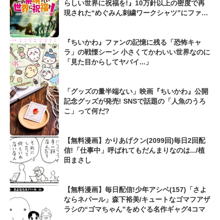
らしい世界に祝福を!』10万針以上の密度で再
現された“めぐみん刺繍ワークシャツ”にファン
も感動
『ちいかわ』ファンの記憶に残る「恐怖キャ
ラ」の戦慄シーン 小さくてかわいい世界なのに
「見た目からしてヤバイ...」
「グッズの量半端ない」映画『ちいかわ』公開
記念グッズが発売! SNSで話題の「人魚のうろ
こ」って何だ?
【無料漫画】かりあげクン(2099回)毎日2回配
信!「仕事中」呼ばれてもだんまりなのは.../植
田まさし
【無料漫画】毎日配信!少年アシベ(157)「さよ
ならネパール」森下裕美/キュートなゴマフアザ
ラシの“ゴマちゃん”をめぐる名作ギャグ4コマ