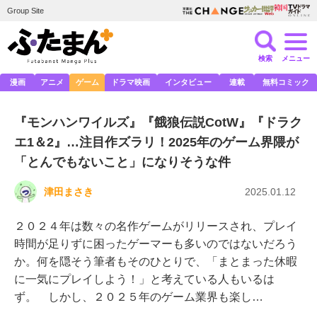
Group Site
検索
メニュー
漫画
アニメ
ゲーム
ドラマ映画
インタビュー
連載
無料コミック
『モンハンワイルズ』『餓狼伝説CotW』『ドラク
エ1＆2』…注目作ズラリ！2025年のゲーム界隈が
「とんでもないこと」になりそうな件
津田まさき
2025.01.12
２０２４年は数々の名作ゲームがリリースされ、プレイ
時間が足りずに困ったゲーマーも多いのではないだろう
か。何を隠そう筆者もそのひとりで、「まとまった休暇
に一気にプレイしよう！」と考えている人もいるは
ず。 しかし、２０２５年のゲーム業界も楽し…