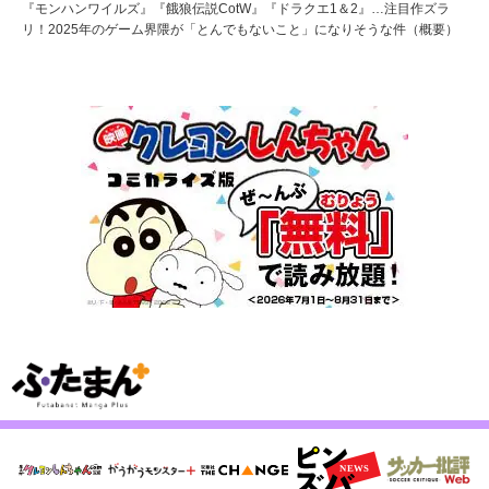
『モンハンワイルズ』『餓狼伝説CotW』『ドラクエ1＆2』…注目作ズラ
リ！2025年のゲーム界隈が「とんでもないこと」になりそうな件（概要）