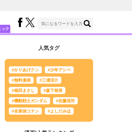
ミック
人気タグ
#かりあげクン
#少年アシベ
#無料漫画
#三浦涼介
#植田まさし
#森下裕美
#機動戦士ガンダム
#佐藤流司
#名探偵コナン
#よしだみほ