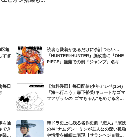
飾区亀
読者も愛着があるだけに余計つらい...
しすぎ
『HUNTER×HUNTER』脳改造に『ONE
」
PIECE』釜茹での刑『ジャンプ』名キャ
ラたちの「壮絶すぎる最期」
)毎日
【無料漫画】毎日配信!少年アシベ(154)
方
「海へ行こう」森下裕美/キュートなゴマ
フアザラシの“ゴマちゃん”をめぐる名作
ギャグ4コマ
事を通
韓ドラ史上に残る名作史劇『恋人』”演技
キでき
の神”ナムグン・ミンが主人公の深い孤独
創業来
や情愛を繊細に表現【サランヘジョ韓ド