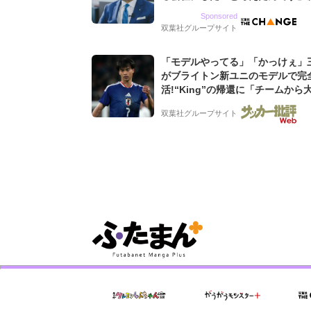
9期増収&増益を続けるWebマー
Sponsored
グ会社のアイデンティティ
双葉社グループサイト
「モデルやってる」「かっけぇ」
がブライトン新ユニのモデルで完
活!“King”の帰還に「チームから
されてる」「元気な姿見れて...」
双葉社グループサイト