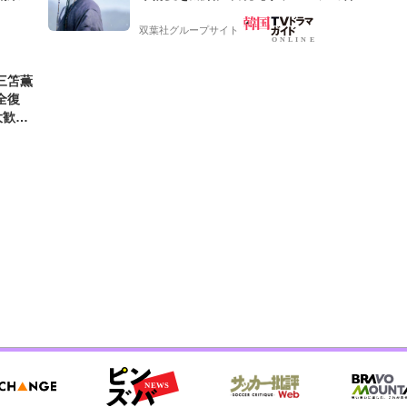
ケティン
ラ】
双葉社グループサイト
三笘薫
全復
大歓迎