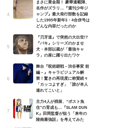
まさに黄金期！ 豪華連載陣、
名作がズラリ…『週刊少年ジ
『
ャンプ』最大発行部数を記録
残
した1995年新年3・4合併号は
ー
どんな内容だったのか
な
イ
『刃牙道』で突然の大出世!?
『バキ』シリーズのかませ
ア
犬・本部以蔵が「最強キャ
ー
ラ」の座に躍り出たワケ
場
ァ
舞台『呪術廻戦－渋谷事変 前
編－』キャラビジュアル解
努
禁！驚きの再現度に称賛続々
ジ
「カッコよすぎ」「誰が本人
鬼
連れてこいと」
の
主力4人が残留、“ポスト魚
怖
住”の育成も…『SLAM DUN
代
K』田岡監督が狙う「来年の
加
陵南最強説」を考えてみた
思