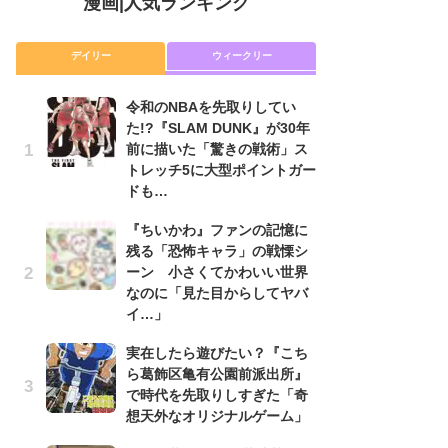
漫画
|
人気ランキング
デイリー
ウィークリー
令和のNBAを先取りしてい
舞
た!?『SLAM DUNK』が30年
編
前に描いた「驚きの戦術」ス
禁
トレッチ5に大型ポイントガー
「
ドも…
連
『ちいかわ』ファンの記憶に
令
残る「恐怖キャラ」の戦慄シ
た!
ーン 小さくてかわいい世界
前
なのに「見た目からしてヤバ
ト
イ…」
ド
実在したら遊びたい？『こち
『
ら葛飾区亀有公園前派出所』
に
で時代を先取りしすぎた「奇
も
想天外なオリジナルゲーム」
を
役