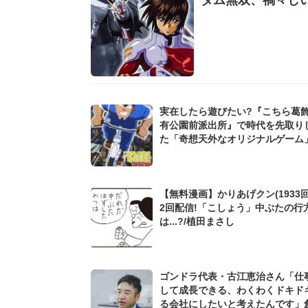
実在したら遊びたい?『こちら葛
有公園前派出所』で時代を先取り
た「奇想天外なオリジナルゲーム
【無料漫画】かりあげクン(1933回
2回配信!「こしょう」中ぶたの行
は...?/植田まさし
ゴンドラ代表・古江恵治さん「仕
して成長できる、わくわくドキド
る会社にしたいと考えたんです」