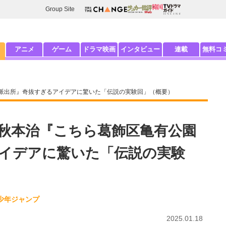
Group Site
アニメ
ゲーム
ドラマ映画
インタビュー
連載
無料コ
派出所』奇抜すぎるアイデアに驚いた「伝説の実験回」（概要）
秋本治『こちら葛飾区亀有公園
イデアに驚いた「伝説の実験
少年ジャンプ
2025.01.18