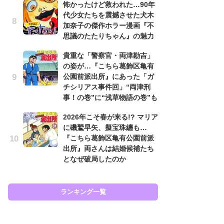
怖かったけど救われた…90年
原
代少女たちを震撼させた犬木
闘
加奈子の傑作ホラー漫画『不
ア
思議のたたりちゃん』の魅力
の
貴重な「警察官・両津勘吉」
え
の姿が…『こちら葛飾区亀有
ラ
公園前派出所』にあった「ガ
ン
チシリアス事件回」“両津刑
な
事！の巻”に“浅草物語の巻”も
ラ
2026年こそ春が来る!? マリア
ま
に磯鷲早矢、擬宝珠纏も…
名
『こちら葛飾区亀有公園前派
ャ
出所』両さんは結婚候補たち
し
となぜ破局したのか
ど
ランキング一覧
ラン