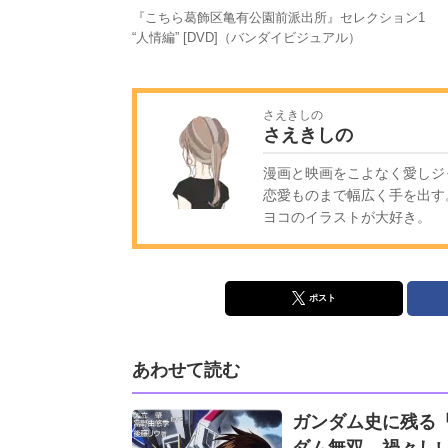
『こちら葛飾区亀有公園前派出所』セレクション1
“人情編” [DVD]（バンダイビジュアル）
さえきしの
さえきしの
漫画と映画をこよなく愛しジ
恋愛ものまで幅広く手を出す。
ヨコのイラストが大好き。
ポスト
あわせて読む
ガンダム史に残る
ダム無双、禍々しい