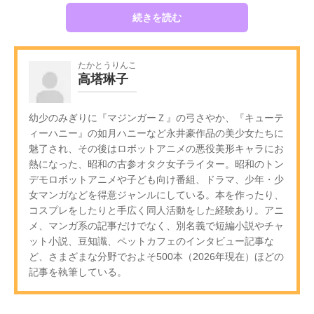
続きを読む
たかとうりんこ
高塔琳子
幼少のみぎりに『マジンガーＺ』の弓さやか、『キューテ
ィーハニー』の如月ハニーなど永井豪作品の美少女たちに
魅了され、その後はロボットアニメの悪役美形キャラにお
熱になった、昭和の古参オタク女子ライター。昭和のトン
デモロボットアニメや子ども向け番組、ドラマ、少年・少
女マンガなどを得意ジャンルにしている。本を作ったり、
コスプレをしたりと手広く同人活動をした経験あり。アニ
メ、マンガ系の記事だけでなく、別名義で短編小説やチャ
ット小説、豆知識、ペットカフェのインタビュー記事な
ど、さまざまな分野でおよそ500本（2026年現在）ほどの
記事を執筆している。