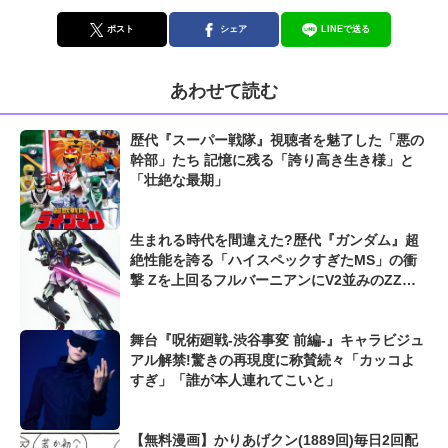
ポスト
シェア
LINEで送る
あわせて読む
歴代『スーパー戦隊』視聴者を魅了した「悪の
幹部」たち 記憶に残る「誇り高き生き様」と
「壮絶な最期」
生まれる時代を間違えた?歴代『ガンダム』超
絶性能を誇る「ハイスペックすぎたMS」の衝
撃 Zを上回るフルバーニアンにV2並みのZZガ
ンダムも...
舞台『呪術廻戦-渋谷事変 前編-』キャラビジュ
アル解禁!驚きの再現度に称賛続々「カッコよ
すぎ」「誰が本人連れてこいと」
【無料漫画】かりあげクン(1889回)毎日2回配