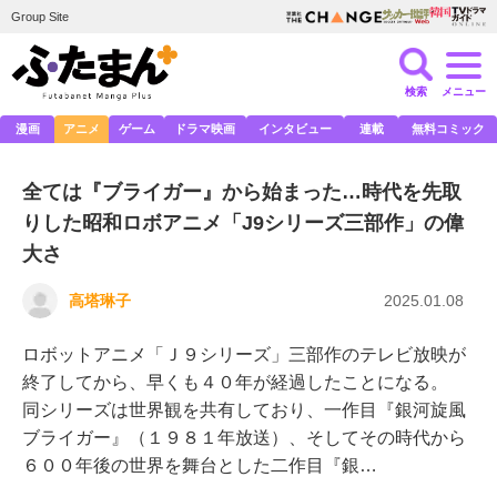
Group Site
検索
メニュー
漫画
アニメ
ゲーム
ドラマ映画
インタビュー
連載
無料コミック
全ては『ブライガー』から始まった…時代を先取
りした昭和ロボアニメ「J9シリーズ三部作」の偉
大さ
高塔琳子
2025.01.08
ロボットアニメ「Ｊ９シリーズ」三部作のテレビ放映が
終了してから、早くも４０年が経過したことになる。
同シリーズは世界観を共有しており、一作目『銀河旋風
ブライガー』（１９８１年放送）、そしてその時代から
６００年後の世界を舞台とした二作目『銀…