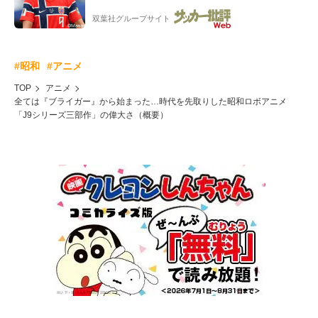
ー”映像が話題!「元気をもらった」
双葉社グループサイト
#昭和
#アニメ
TOP
アニメ
全ては『ブライガー』から始まった…時代を先取りした昭和ロボアニメ
「J9シリーズ三部作」の偉大さ（概要）