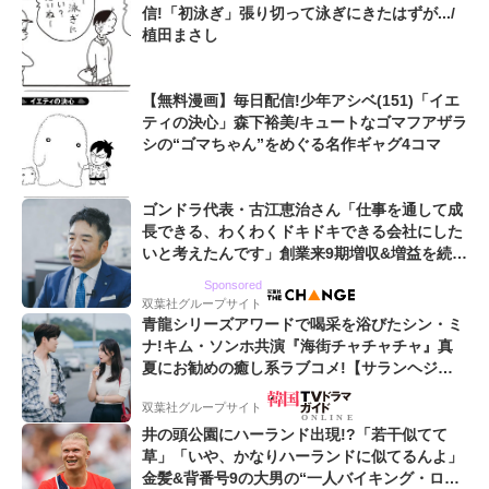
信!「初泳ぎ」張り切って泳ぎにきたはずが.../
植田まさし
【無料漫画】毎日配信!少年アシベ(151)「イエ
ティの決心」森下裕美/キュートなゴマフアザラ
シの“ゴマちゃん”をめぐる名作ギャグ4コマ
ゴンドラ代表・古江恵治さん「仕事を通して成
長できる、わくわくドキドキできる会社にした
いと考えたんです」創業来9期増収&増益を続け
るWebマーケティング会社のアイデンティティ
Sponsored
双葉社グループサイト
青龍シリーズアワードで喝采を浴びたシン・ミ
ナ!キム・ソンホ共演『海街チャチャチャ』真
夏にお勧めの癒し系ラブコメ!【サランヘジョ
韓ドラ】
双葉社グループサイト
井の頭公園にハーランド出現!?「若干似てて
草」「いや、かなりハーランドに似てるんよ」
金髪&背番号9の大男の“一人バイキング・ロ