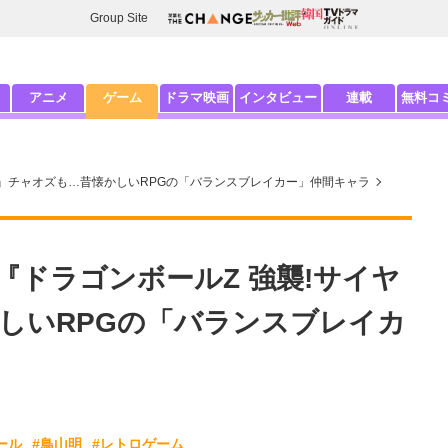
Group Site
アニメ
ゲーム
ドラマ映画
インタビュー
連載
無料コ
ヤ人』チャオズも…昔懐かしいRPGの「バランスブレイカー」仲間キャラ
に『ドラゴンボールZ 強襲!サイヤ
しいRPGの「バランスブレイカ
ール
#鳥山明
#レトロゲーム