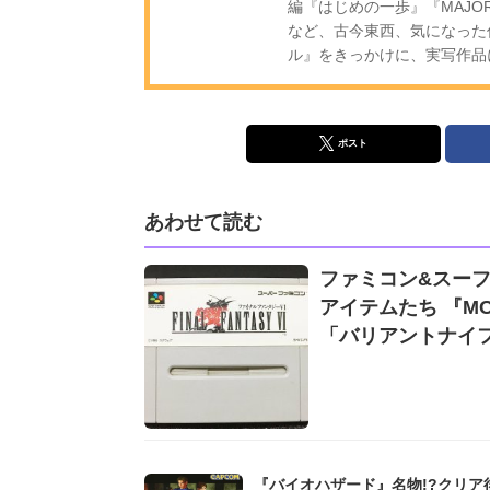
編『はじめの一歩』『MAJ
など、古今東西、気になった
ル』をきっかけに、実写作品
ポスト
あわせて読む
ファミコン&スー
アイテムたち 『M
「バリアントナイ
『バイオハザード』名物!?クリア