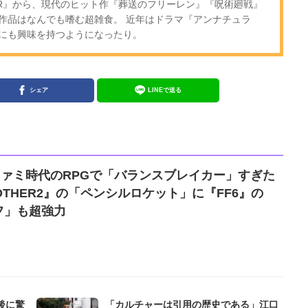
OR』から、現代のヒット作『葬送のフリーレン』『呪術廻戦』
作品はなんでも嗜む超雑食。 近年はドラマ『アンナチュラ
にも興味を持つようになったり。
シェア
LINEで送る
ファミ時代のRPGで「バランスブレイカー」すぎた
OTHER2』の「ペンシルロケット」に『FF6』の
フ」も超強力
後に驚
「カルチャーは引用の歴史である」江口