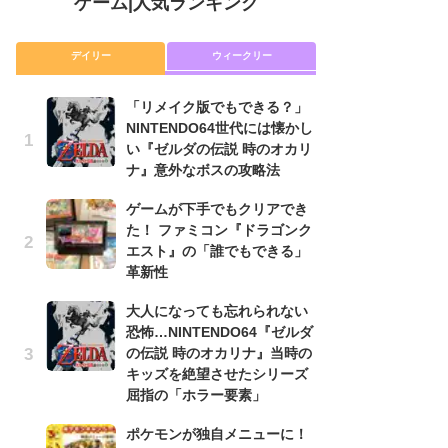
ゲーム
|
人気ランキング
デイリー
ウィークリー
「リメイク版でもできる？」
P
NINTENDO64世代には懐かし
滅
い『ゼルダの伝説 時のオカリ
モ
ナ』意外なボスの攻略法
ル
で
ゲームが下手でもクリアでき
た！ ファミコン『ドラゴンク
『
エスト』の「誰でもできる」
コ
革新性
限
「
大人になっても忘れられない
恐怖…NINTENDO64『ゼルダ
「
の伝説 時のオカリナ』当時の
NI
キッズを絶望させたシリーズ
い
屈指の「ホラー要素」
ナ
ポケモンが独自メニューに！
悲