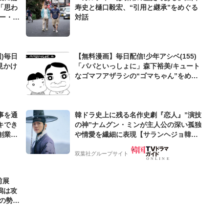
「思わ
寿史と樋口毅宏、“引用と継承”をめぐる
対話
)毎日
【無料漫画】毎日配信!少年アシベ(155)
見かけ
「パパといっしょに」森下裕美/キュート
なゴマフアザラシの“ゴマちゃん”をめぐ
る名作ギャグ4コマ
事を通
韓ドラ史上に残る名作史劇『恋人』”演技
キでき
の神”ナムグン・ミンが主人公の深い孤独
創業来
や情愛を繊細に表現【サランヘジョ韓ド
ケティン
ラ】
双葉社グループサイト
前展
潟は攻
の勢い
カタ】