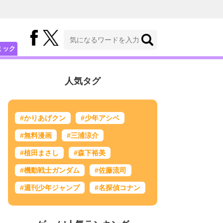
ミック
人気タグ
#かりあげクン
#少年アシベ
#無料漫画
#三浦涼介
#植田まさし
#森下裕美
#機動戦士ガンダム
#佐藤流司
#週刊少年ジャンプ
#名探偵コナン