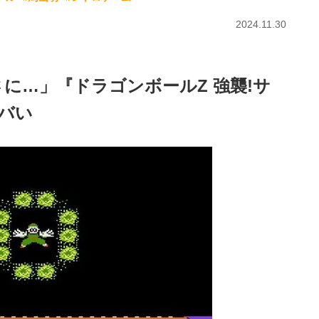
2024.11.30
に…」『ドラゴンボールZ 強襲!サ
バい