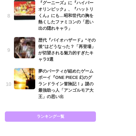
『グーニーズ』に『ハイパー
と
オリンピック』、『ハットリ
くん』にも…昭和世代の胸を
大
熱くしたファミコンの「思い
恐怖
出の隠れキャラ」
の
キ
歴代『バイオハザード』“その
屈
後”はどうなった？「再登場」
が切望される魅力的すぎたキ
癒
ャラ3選
イ
や
夢のパーティが組めたゲーム
せ
ボーイ『ONE PIECE 幻のグ
ランドライン冒険記！』謎の
ガ
最強助っ人「アンゴルモア大
ョ
王」の思い出
ー
翼
ッ
ランキング一覧
ラン