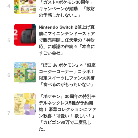
「ガスト×ポケモン30周年」
う
キャンペーンが始動 「散財
ボ
の予感しかしない…」
「
マ
Nintendo Switch 2値上げ直
フ
前にマイニンテンドーストア
で販売再開…任天堂の「神対
『
応」に感謝の声続々「本当に
オ
すごい会社」
く
熱
『ぽこ あ ポケモン』×「銀座
出
コージーコーナー」コラボ！
限定スイーツにファン大興奮
「
「食べるのがもったいない」
ね
ド
『ポケモン』30周年の特別モ
ッ
デルネックレス5種が予約開
ド
始！ 豪華コレクションにファ
ン歓喜「可愛い！ 欲しい！」
『
「カビゴン99万で二度見し
ト
た」
ー
説