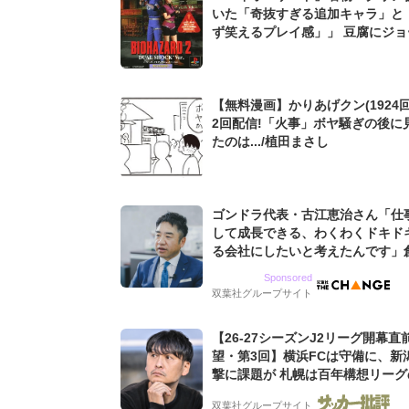
いた「奇抜すぎる追加キャラ」と
ず笑えるプレイ感」」 豆腐にジョー・ベ
イカー、ドミトレスク夫人も...
【無料漫画】かりあげクン(1924回
2回配信!「火事」ボヤ騒ぎの後に
たのは.../植田まさし
ゴンドラ代表・古江恵治さん「仕
して成長できる、わくわくドキド
る会社にしたいと考えたんです」
9期増収&増益を続けるWebマー
Sponsored
グ会社のアイデンティティ
双葉社グループサイト
【26-27シーズンJ2リーグ開幕直
望・第3回】横浜FCは守備に、新
撃に課題が 札幌は百年構想リーグ
を維持できるか【戸塚啓のJ2のミ
双葉社グループサイト