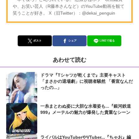
や、お笑い芸人（R藤本さんなど）のYouTube動画を観て
笑うことが好き。 X（旧Twitter）：@dekai_penguin
ポスト
シェア
LINEで送る
あわせて読む
ドラマ『Tシャツが乾くまで』主要キャスト
「まさかの退場劇」に視聴者騒然 「番宣なんだ
ったの...」
一糸まとわぬ姿に大胆な水着姿も...『銀河鉄道
999』メーテルの魅力が爆発した貴重なシーン
ライバルはYouTuberやVTuber...『ちゃお』編