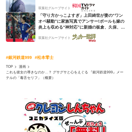
双葉社グループサイト
「守り方かっこよすぎ」上田綺世が妻の“ワン
オペ騒動”に家族写真でアンサー!ボールも嫁の
炎上も収める“神対応”に新婚の板倉、久保、長
友夫妻も続々エール!
双葉社グループサイト
#銀河鉄道999
#松本零士
TOP
漫画
これも彼女の導きなのか…？ グサグサと心をえぐる 『銀河鉄道999』メー
テルの「毒舌セリフ」（概要）