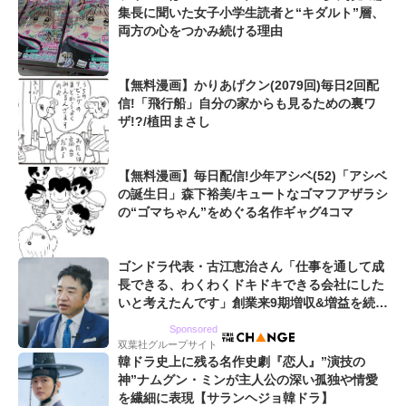
集長に聞いた女子小学生読者と“キダルト”層、
両方の心をつかみ続ける理由
【無料漫画】かりあげクン(2079回)毎日2回配
信!「飛行船」自分の家からも見るための裏ワ
ザ!?/植田まさし
【無料漫画】毎日配信!少年アシベ(52)「アシベ
の誕生日」森下裕美/キュートなゴマフアザラシ
の“ゴマちゃん”をめぐる名作ギャグ4コマ
ゴンドラ代表・古江恵治さん「仕事を通して成
長できる、わくわくドキドキできる会社にした
いと考えたんです」創業来9期増収&増益を続け
るWebマーケティング会社のアイデンティティ
Sponsored
双葉社グループサイト
韓ドラ史上に残る名作史劇『恋人』”演技の
神”ナムグン・ミンが主人公の深い孤独や情愛
を繊細に表現【サランヘジョ韓ドラ】