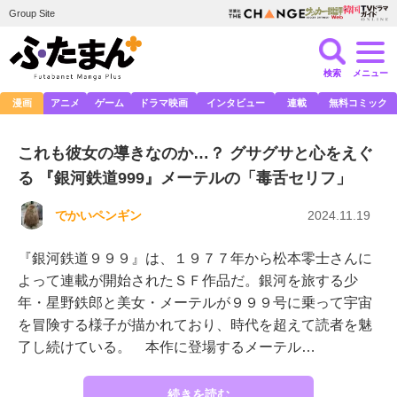
Group Site
検索
メニュー
漫画
アニメ
ゲーム
ドラマ映画
インタビュー
連載
無料コミック
これも彼女の導きなのか…？ グサグサと心をえぐ
る 『銀河鉄道999』メーテルの「毒舌セリフ」
でかいペンギン
2024.11.19
『銀河鉄道９９９』は、１９７７年から松本零士さんに
よって連載が開始されたＳＦ作品だ。銀河を旅する少
年・星野鉄郎と美女・メーテルが９９９号に乗って宇宙
を冒険する様子が描かれており、時代を超えて読者を魅
了し続けている。 本作に登場するメーテル…
続きを読む