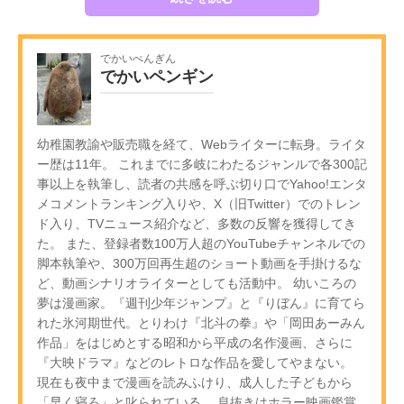
でかいぺんぎん
でかいペンギン
幼稚園教諭や販売職を経て、Webライターに転身。ライタ
ー歴は11年。 これまでに多岐にわたるジャンルで各300記
事以上を執筆し、読者の共感を呼ぶ切り口でYahoo!エンタ
メコメントランキング入りや、X（旧Twitter）でのトレン
ド入り、TVニュース紹介など、多数の反響を獲得してき
た。 また、登録者数100万人超のYouTubeチャンネルでの
脚本執筆や、300万回再生超のショート動画を手掛けるな
ど、動画シナリオライターとしても活動中。 幼いころの
夢は漫画家。『週刊少年ジャンプ』と『りぼん』に育てら
れた氷河期世代。とりわけ『北斗の拳』や「岡田あーみん
作品」をはじめとする昭和から平成の名作漫画、さらに
『大映ドラマ』などのレトロな作品を愛してやまない。
現在も夜中まで漫画を読みふけり、成人した子どもから
「早く寝ろ」と叱られている。 息抜きはホラー映画鑑賞