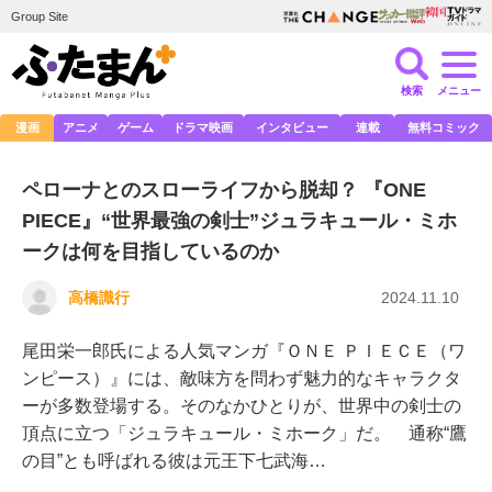
Group Site
検索
メニュー
漫画
アニメ
ゲーム
ドラマ映画
インタビュー
連載
無料コミック
ペローナとのスローライフから脱却？ 『ONE
PIECE』“世界最強の剣士”ジュラキュール・ミホ
ークは何を目指しているのか
高橋識行
2024.11.10
尾田栄一郎氏による人気マンガ『ＯＮＥ ＰＩＥＣＥ（ワ
ンピース）』には、敵味方を問わず魅力的なキャラクタ
ーが多数登場する。そのなかひとりが、世界中の剣士の
頂点に立つ「ジュラキュール・ミホーク」だ。 通称“鷹
の目”とも呼ばれる彼は元王下七武海…