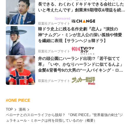
長できる、わくわくドキドキできる会社にした
いと考えたんです」創業来9期増収&増益を続け
るWebマーケティング会社のアイデンティティ
Sponsored
双葉社グループサイト
韓ドラ史上に残る名作史劇『恋人』”演技の
神”ナムグン・ミンが主人公の深い孤独や情愛
を繊細に表現【サランヘジョ韓ドラ】
双葉社グループサイト
井の頭公園にハーランド出現!?「若干似てて
草」「いや、かなりハーランドに似てるんよ」
金髪&背番号9の大男の“一人バイキング・ロ
ー”映像が話題!「元気をもらった」
双葉社グループサイト
#ONE PIECE
TOP
漫画
ペローナとのスローライフから脱却？ 『ONE PIECE』“世界最強の剣士”ジ
ュラキュール・ミホークは何を目指しているのか（概要）