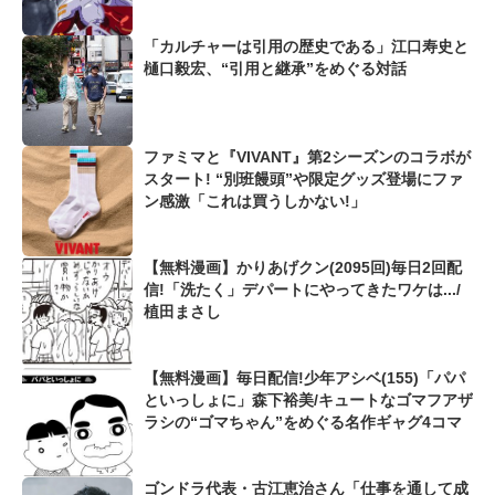
「カルチャーは引用の歴史である」江口寿史と
樋口毅宏、“引用と継承”をめぐる対話
ファミマと『VIVANT』第2シーズンのコラボが
スタート! “別班饅頭”や限定グッズ登場にファ
ン感激「これは買うしかない!」
【無料漫画】かりあげクン(2095回)毎日2回配
信!「洗たく」デパートにやってきたワケは.../
植田まさし
【無料漫画】毎日配信!少年アシベ(155)「パパ
といっしょに」森下裕美/キュートなゴマフアザ
ラシの“ゴマちゃん”をめぐる名作ギャグ4コマ
ゴンドラ代表・古江恵治さん「仕事を通して成