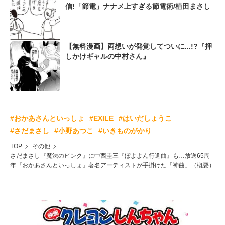
信!「節電」ナナメ上すぎる節電術/植田まさし
【無料漫画】両想いが発覚してついに...!?『押
しかけギャルの中村さん』
#おかあさんといっしょ
#EXILE
#はいだしょうこ
#さだまさし
#小野あつこ
#いきものがかり
TOP
その他
さだまさし『魔法のピンク』に中西圭三『ぼよよん行進曲』も…放送65周
年『おかあさんといっしょ』著名アーティストが手掛けた「神曲」（概要）