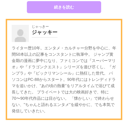
続きを読む
じゃっきー
ジャッキー
ライター歴10年。エンタメ・カルチャー分野を中心に、年
間50本以上の記事をコンスタントに執筆中。 ジャンプ黄
金期の漫画に夢中になり、ファミコンでは『スーパーマリ
オ』や『ドラゴンクエスト』シリーズを遊び尽くし、『ガ
ンプラ』や『ビックリマンシール』に熱狂した世代。 パ
ソコンはPC-88からスタート。90年代にはトレンディドラ
マを追いかけ、"あの頃の熱量"をリアルタイムで浴びて成
長してきた。 プライベートでは大の映画好きで、特に
70〜90年代作品には目がない。 「懐かしい」で終わらせ
ない、"ちゃんと語れるエンタメ"を緩やかに、でも本気で
発信していきたい。