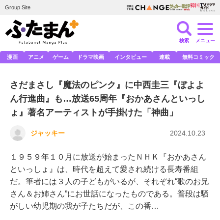
Group Site
検索
メニュー
漫画
アニメ
ゲーム
ドラマ映画
インタビュー
連載
無料コミック
さだまさし『魔法のピンク』に中西圭三『ぼよよ
ん行進曲』も…放送65周年『おかあさんといっし
ょ』著名アーティストが手掛けた「神曲」
ジャッキー
2024.10.23
１９５９年１０月に放送が始まったＮＨＫ『おかあさん
といっしょ』は、時代を超えて愛され続ける長寿番組
だ。筆者には３人の子どもがいるが、それぞれ“歌のお兄
さん＆お姉さん”にお世話になったものである。普段は騒
がしい幼児期の我が子たちだが、この番…