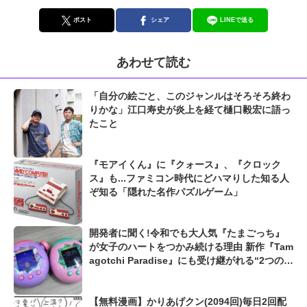
ポスト
シェア
LINEで送る
あわせて読む
「自分の絵ごと、このジャンルはそろそろ終わ
りかな」江口寿史が炎上を経て樋口毅宏に語っ
たこと
『モアイくん』に『クォース』、『クロック
ス』も...ファミコン時代にどハマりした知る人
ぞ知る「隠れた名作パズルゲーム」
開発者に聞く!令和でも大人気『たまごっち』
が女子のハートをつかみ続ける理由 新作『Tam
agotchi Paradise』にも受け継がれる“2つの伝
統”
【無料漫画】かりあげクン(2094回)毎日2回配