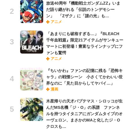
放送40周年『機動戦士ガンダムZZ』いま
だ語り継がれる「伝説のトンデモシー
ン」 「Zザク」に「謎の光」も…
アニメ
「あまりにも破格すぎる…」『BLEACH
千年血戦篇』限定21アイテムがサンキュー
マートに初登場！豊富なラインナップにフ
ァンも驚愕
アニメ
『ちいかわ』ファンの記憶に残る「恐怖キ
ャラ」の戦慄シーン 小さくてかわいい世
界なのに「見た目からしてヤバイ…」
漫画
木星帰りの天才パプテマス・シロッコが生
んだMS名機「ジ・O」の系譜 ファンネ
ルを持つタイタニアにガンダムタイプのオ
ーヴェロン、まさかのMAと化したジ・O
クロスも…