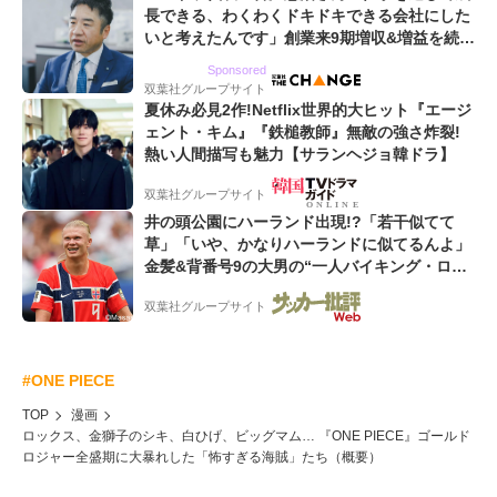
長できる、わくわくドキドキできる会社にした
いと考えたんです」創業来9期増収&増益を続け
るWebマーケティング会社のアイデンティティ
Sponsored
双葉社グループサイト
夏休み必見2作!Netflix世界的大ヒット『エージ
ェント・キム』『鉄槌教師』無敵の強さ炸裂!
熱い人間描写も魅力【サランヘジョ韓ドラ】
双葉社グループサイト
井の頭公園にハーランド出現!?「若干似てて
草」「いや、かなりハーランドに似てるんよ」
金髪&背番号9の大男の“一人バイキング・ロ
ー”映像が話題!「元気をもらった」
双葉社グループサイト
#ONE PIECE
TOP
漫画
ロックス、金獅子のシキ、白ひげ、ビッグマム… 『ONE PIECE』ゴールド
ロジャー全盛期に大暴れした「怖すぎる海賊」たち（概要）