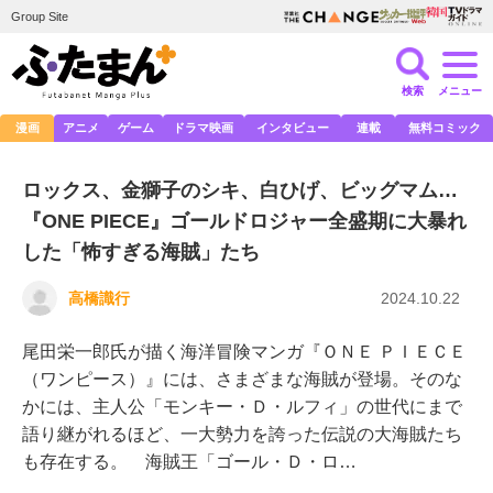
Group Site
検索
メニュー
漫画
アニメ
ゲーム
ドラマ映画
インタビュー
連載
無料コミック
ロックス、金獅子のシキ、白ひげ、ビッグマム…
『ONE PIECE』ゴールドロジャー全盛期に大暴れ
した「怖すぎる海賊」たち
高橋識行
2024.10.22
尾田栄一郎氏が描く海洋冒険マンガ『ＯＮＥ ＰＩＥＣＥ
（ワンピース）』には、さまざまな海賊が登場。そのな
かには、主人公「モンキー・Ｄ・ルフィ」の世代にまで
語り継がれるほど、一大勢力を誇った伝説の大海賊たち
も存在する。 海賊王「ゴール・Ｄ・ロ…