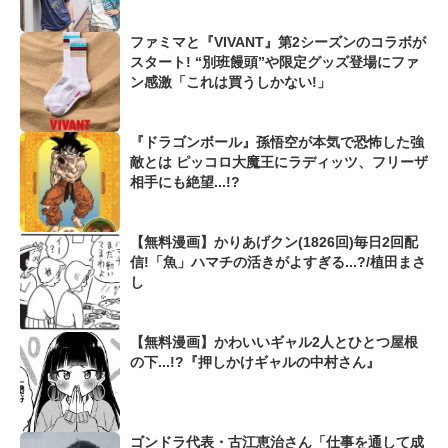
ファミマと『VIVANT』第2シーズンのコラボが
スタート! “別班饅頭”や限定グッズ登場にファ
ン感激「これは買うしかない!」
『ドラゴンボール』孫悟空が本気で恐怖した強
敵とは ピッコロ大魔王にラディッツ、フリーザ
相手にも絶望...!?
【無料漫画】かりあげクン(1826回)毎日2回配
信!「魚」ハマチの活きがよすぎる...?/植田まさ
し
【無料漫画】かわいいギャル2人とひとつ屋根
の下...!?『押しかけギャルの中村さん』
ゴンドラ代表・古江恵治さん「仕事を通して成