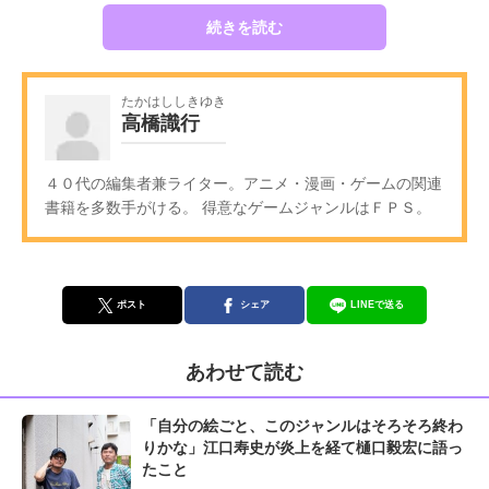
続きを読む
たかはししきゆき
高橋識行
４０代の編集者兼ライター。アニメ・漫画・ゲームの関連
書籍を多数手がける。 得意なゲームジャンルはＦＰＳ。
ポスト
シェア
LINEで送る
あわせて読む
「自分の絵ごと、このジャンルはそろそろ終わ
りかな」江口寿史が炎上を経て樋口毅宏に語っ
たこと