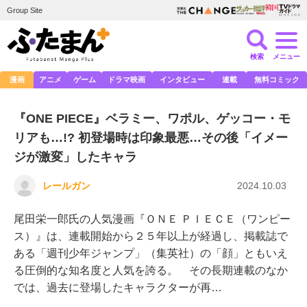
Group Site
検索
メニュー
漫画
アニメ
ゲーム
ドラマ映画
インタビュー
連載
無料コミック
『ONE PIECE』ベラミー、ワポル、ゲッコー・モ
リアも…!? 初登場時は印象最悪…その後「イメー
ジが激変」したキャラ
レールガン
2024.10.03
尾田栄一郎氏の人気漫画『ＯＮＥ ＰＩＥＣＥ（ワンピー
ス）』は、連載開始から２５年以上が経過し、掲載誌で
ある「週刊少年ジャンプ」（集英社）の「顔」ともいえ
る圧倒的な知名度と人気を誇る。 その長期連載のなか
では、過去に登場したキャラクターが再…