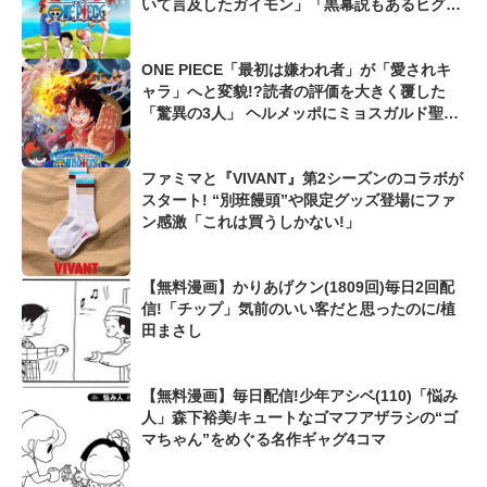
いて言及したガイモン」「黒幕説もあるヒグ
マ」も
ONE PIECE「最初は嫌われ者」が「愛されキ
ャラ」へと変貌!?読者の評価を大きく覆した
「驚異の3人」 ヘルメッポにミョスガルド聖
も...
ファミマと『VIVANT』第2シーズンのコラボが
スタート! “別班饅頭”や限定グッズ登場にファ
ン感激「これは買うしかない!」
【無料漫画】かりあげクン(1809回)毎日2回配
信!「チップ」気前のいい客だと思ったのに/植
田まさし
【無料漫画】毎日配信!少年アシベ(110)「悩み
人」森下裕美/キュートなゴマフアザラシの“ゴ
マちゃん”をめぐる名作ギャグ4コマ