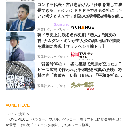
ゴンドラ代表・古江恵治さん「仕事を通して成
長できる、わくわくドキドキできる会社にした
いと考えたんです」創業来9期増収&増益を続け
るWebマーケティング会社のアイデンティティ
Sponsored
双葉社グループサイト
韓ドラ史上に残る名作史劇『恋人』”演技の
神”ナムグン・ミンが主人公の深い孤独や情愛
を繊細に表現【サランヘジョ韓ドラ】
双葉社グループサイト
「背番号86のユニ姿に感動で鳥肌が立った」E
ピース広島で行われた平和記念式典の放映に称
賛の声「素晴らしい取り組み」「平和を祈る場
所に相応しい」
双葉社グループサイト
#ONE PIECE
TOP
漫画
『ONE PIECE』ベラミー、ワポル、ゲッコー・モリアも…!? 初登場時は印
象最悪…その後「イメージが激変」したキャラ（概要）