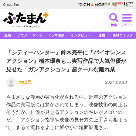
Group Site
検索
メニュー
漫画
アニメ
ゲーム
ドラマ映画
インタビュー
連載
無料コミック
『シティーハンター』鈴木亮平に『バイオレンス
アクション』橋本環奈も…実写作品で人気俳優が
見せた「ガンアクション」超クールな離れ業
大山元
2024.09.18
さまざまな漫画の実写化がされる中、近年のアクション
作品の実写版には驚かされてしまう。映像技術の向上も
そうだが、俳優が見せるアクションのキレがスゴいの
だ。 アクション指導や映像の見せ方の上手さも相まっ
て、まるで流れるように鮮やかに場面展開さ…