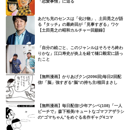
「恋愛事情」に迫る
あだち充のセンスは「化け物」、土田晃之が語
る『タッチ』の最終回が「見事すぎる」ワケ
【土田晃之の昭和カルチャー回顧録】
「自分の絵ごと、このジャンルはそろそろ終わ
りかな」江口寿史が炎上を経て樋口毅宏に語っ
たこと
【無料漫画】かりあげクン(2096回)毎日2回配
信!「脳」強すぎる“脳”の持ち主/植田まさし
【無料漫画】毎日配信!少年アシベ(108)「一人
ビーチで」森下裕美/キュートなゴマフアザラシ
の“ゴマちゃん”をめぐる名作ギャグ4コマ