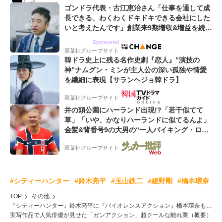
ゴンドラ代表・古江恵治さん「仕事を通して成
長できる、わくわくドキドキできる会社にした
いと考えたんです」創業来9期増収&増益を続け
るWebマーケティング会社のアイデンティティ
Sponsored
双葉社グループサイト
韓ドラ史上に残る名作史劇『恋人』”演技の
神”ナムグン・ミンが主人公の深い孤独や情愛
を繊細に表現【サランヘジョ韓ドラ】
双葉社グループサイト
井の頭公園にハーランド出現!?「若干似てて
草」「いや、かなりハーランドに似てるんよ」
金髪&背番号9の大男の“一人バイキング・ロ
ー”映像が話題!「元気をもらった」
双葉社グループサイト
#シティーハンター
#鈴木亮平
#玉山鉄二
#綾野剛
#橋本環奈
TOP
その他
『シティーハンター』鈴木亮平に『バイオレンスアクション』橋本環奈も…
実写作品で人気俳優が見せた「ガンアクション」超クールな離れ業（概要）