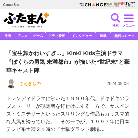
Group Site
検索
メニュー
漫画
アニメ
ゲーム
ドラマ映画
インタビュー
連載
無料コミック
「宝生舞かわいすぎ…」KinKi Kids主演ドラマ
『ぼくらの勇気 未満都市』が描いた“世紀末”と豪
華キャスト陣
さえきしの
2024.09.08
トレンディドラマに沸いた１９９０年代。ドキドキのラ
ブストーリーが視聴者を釘付けにする一方で、サスペン
ス・ミステリーといったスリリングな作品もカリスマ的
な人気を誇っていた。 その一つが、１９９７年に日本
テレビ系土曜２１時の『土曜グランド劇場…