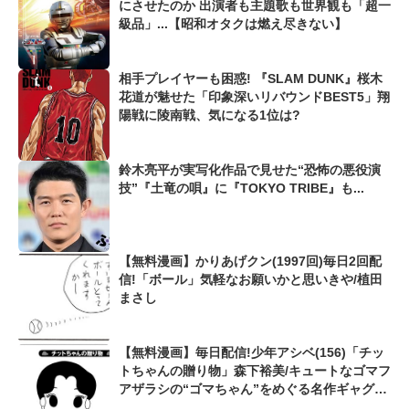
にさせたのか 出演者も主題歌も世界観も「超一
級品」...【昭和オタクは燃え尽きない】
相手プレイヤーも困惑! 『SLAM DUNK』桜木
花道が魅せた「印象深いリバウンドBEST5」翔
陽戦に陵南戦、気になる1位は?
鈴木亮平が実写化作品で見せた“恐怖の悪役演
技”『土竜の唄』に『TOKYO TRIBE』も...
【無料漫画】かりあげクン(1997回)毎日2回配
信!「ボール」気軽なお願いかと思いきや/植田
まさし
【無料漫画】毎日配信!少年アシベ(156)「チッ
トちゃんの贈り物」森下裕美/キュートなゴマフ
アザラシの“ゴマちゃん”をめぐる名作ギャグ4
コマ