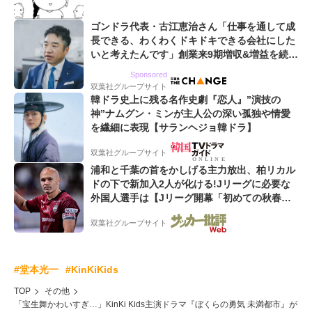
ゴンドラ代表・古江恵治さん「仕事を通して成
長できる、わくわくドキドキできる会社にした
いと考えたんです」創業来9期増収&増益を続け
るWebマーケティング会社のアイデンティティ
Sponsored
双葉社グループサイト
韓ドラ史上に残る名作史劇『恋人』”演技の
神”ナムグン・ミンが主人公の深い孤独や情愛
を繊細に表現【サランヘジョ韓ドラ】
双葉社グループサイト
浦和と千葉の首をかしげる主力放出、柏リカル
ドの下で新加入2人が化ける!Jリーグに必要な
外国人選手は【Jリーグ開幕「初めての秋春
制」の大激論】(4)
双葉社グループサイト
#堂本光一
#KinKiKids
TOP
その他
「宝生舞かわいすぎ…」KinKi Kids主演ドラマ『ぼくらの勇気 未満都市』が