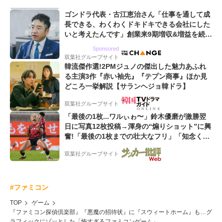
ゴンドラ代表・古江恵治さん「仕事を通して成
長できる、わくわくドキドキできる会社にした
いと考えたんです」創業来9期増収&増益を続け
るWebマーケティング会社のアイデンティティ
Sponsored
双葉社グループサイト
韓流傑作選!2PMジュノの傑出した魅力あふれ
る主演3作『赤い袖先』『テプン商事』ほか見
どころ一挙解説【サランヘジョ韓ドラ】
双葉社グループサイト
「最後の1枚...ワルぃゎ〜」鈴木優磨が激勝翌
日に写真12枚投稿→渾身の“煽りショット”に興
奮!「最後の1枚までの壮大なフリ」「知念くん
のことどんだけ好きなんよw」
双葉社グループサイト
#ファミコン
TOP
ゲーム
『ファミコン探偵倶楽部』『悪魔の招待状』に『スウィートホーム』も…グ
ラフィックにゾッとした「怖すぎるファミコンゲーム」