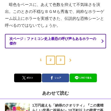
暗色をベースに、あえて色数を抑えて不気味さを演
出。このときの不穏なＢＧＭも秀逸で、純粋なホラーゲ
ーム以上にホラーを実感できた、伝説的な恐怖シーンと
呼べるのではないでしょうか。
次ページ：ファミコン史上最恐の呼び声もあるホラーの
傑作
1
2
3
ポスト
シェア
LINEで送る
あわせて読む
1万円超えも「納得のクオリティ」『この素晴
らしい世界に祝福を!』10万針以上の密度で再