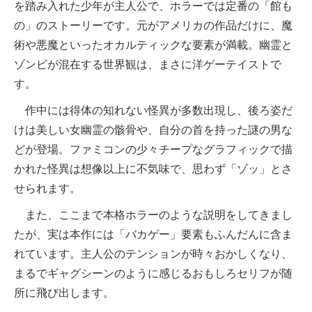
を踏み入れた少年が主人公で、ホラーでは定番の「館も
の」のストーリーです。元がアメリカの作品だけに、魔
術や悪魔といったオカルティックな要素が満載。幽霊と
ゾンビが混在する世界観は、まさに洋ゲーテイストで
す。
作中には得体の知れない怪異が多数出現し、後ろ姿だ
けは美しい女幽霊の骸骨や、自分の首を持った謎の男な
どが登場。ファミコンの少々チープなグラフィックで描
かれた怪異は想像以上に不気味で、思わず「ゾッ」とさ
せられます。
また、ここまで本格ホラーのような説明をしてきまし
たが、実は本作には「バカゲー」要素もふんだんに含ま
れています。主人公のテンションが時々おかしくなり、
まるでギャグシーンのように感じるおもしろセリフが随
所に飛び出します。