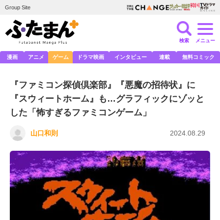
Group Site
検索
メニュー
漫画
アニメ
ゲーム
ドラマ映画
インタビュー
連載
無料コミック
『ファミコン探偵倶楽部』『悪魔の招待状』に
『スウィートホーム』も…グラフィックにゾッと
した「怖すぎるファミコンゲーム」
山口和則
2024.08.29