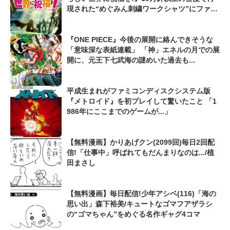
現された“めぐみん刺繍ワークシャツ”にファン
も感動
『ONE PIECE』今後の展開に絡んできそうな
「意味深な表紙連載」 「神」エネルの月での展
開に、元王下七武海の謎めいた過去も...
平成生まれがファミコンディスクシステム版
『メトロイド』を初プレイして驚いたこと 「1
986年にここまでのゲームが...」
【無料漫画】かりあげクン(2099回)毎日2回配
信!「仕事中」呼ばれてもだんまりなのは.../植
田まさし
【無料漫画】毎日配信!少年アシベ(116)「海の
思い出」森下裕美/キュートなゴマフアザラシ
の“ゴマちゃん”をめぐる名作ギャグ4コマ