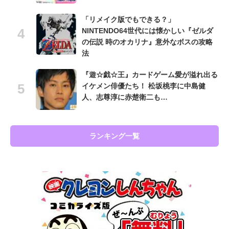
「リメイク版でもできる？」
NINTENDO64世代には懐かしい『ゼルダ
の伝説 時のオカリナ』意外なボスの攻略
法
『遊☆戯☆王』カードゲーム愛が溢れ出る
イケメン俳優たち！ 松坂桃李に中島健
人、志尊淳に赤楚衛二も…
ランキング一覧