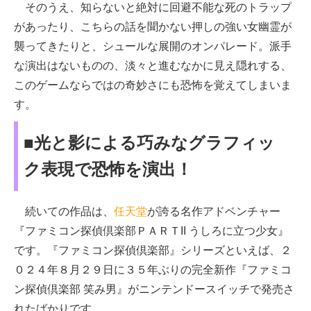
そのうえ、知らないと絶対に回避不能な死のトラップ
があったり、こちらの話を聞かない押しの強い女幽霊が
襲ってきたりと、シュールな展開のオンパレード。派手
な演出はないものの、淡々と進むなかに見え隠れする、
このゲームならではの奇妙さにも恐怖を覚えてしまいま
す。
■光と影による巧みなグラフィッ
ク表現で恐怖を演出！
続いての作品は、
任天堂
が誇る名作アドベンチャー
『ファミコン探偵倶楽部ＰＡＲＴII うしろに立つ少女』
です。『ファミコン探偵倶楽部』シリーズといえば、２
０２４年８月２９日に３５年ぶりの完全新作『ファミコ
ン探偵倶楽部 笑み男』がニンテンドースイッチで発売さ
れたばかりです。