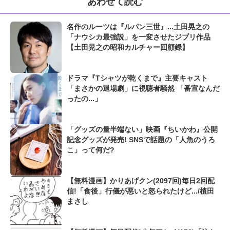
あわせて読む
名作のルーツは『ルパン三世』...土田晃之の
「ナウシカ最強説」を一変させたジブリ作品
【土田晃之の昭和カルチャー回顧録】
ドラマ『Tシャツが乾くまで』主要キャスト
「まさかの退場劇」に視聴者騒然 「番宣なんだ
ったの...」
「グッズの量半端ない」映画『ちいかわ』公開
記念グッズが発売! SNSで話題の「人魚のうろ
こ」って何だ?
【無料漫画】かりあげクン(2097回)毎日2回配
信!「食後」行儀が悪いと怒られたけど.../植田
まさし