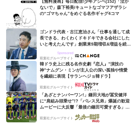
【無料漫画】毎日配信!少年アシベ(152)「泣か
ないで」森下裕美/キュートなゴマフアザラシ
の“ゴマちゃん”をめぐる名作ギャグ4コマ
ゴンドラ代表・古江恵治さん「仕事を通して成
長できる、わくわくドキドキできる会社にした
いと考えたんです」創業来9期増収&増益を続け
るWebマーケティング会社のアイデンティティ
Sponsored
双葉社グループサイト
韓ドラ史上に残る名作史劇『恋人』”演技の
神”ナムグン・ミンが主人公の深い孤独や情愛
を繊細に表現【サランヘジョ韓ドラ】
双葉社グループサイト
「あざとナンバーワン!」鎌田大地が冨安健洋
に“肩組み頭乗せ”!?「パレス兄弟」爆誕の歓迎
ムービーに大反響「最後の鎌田可愛すぎる」
「粋にも程がある!」
双葉社グループサイト