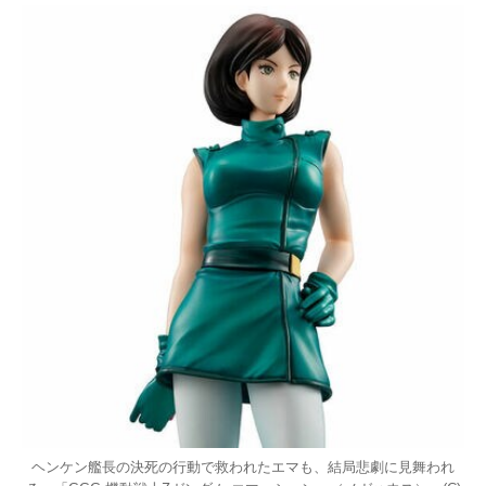
ヘンケン艦長の決死の行動で救われたエマも、結局悲劇に見舞われ