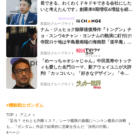
長できる、わくわくドキドキできる会社にした
いと考えたんです」創業来9期増収&増益を続け
るWebマーケティング会社のアイデンティティ
Sponsored
双葉社グループサイト
ナム・ジュヒョク除隊後復帰作『トングン』チ
ョ・スンウ&チャン・ヨンナムの熱演に釘付け!
寺院ロケ地は半島最南端の海南郡「道卒庵」
【韓ドラから始める韓国旅行】
双葉社グループサイト
「めーっちゃオシャじゃん」中田英寿やトッテ
ィも愛した名門ローマ、新アウェイユニが大評
判!「カッコいい」「好きなデザイン」「今年
は2nd買おうかな」
双葉社グループサイト
#機動戦士ガンダム
TOP
アニメ
「妥当？ それとも判断ミス？」シーマ艦隊の旗艦にヘンケン艦長の決断
も…『ガンダム』作品で結果的に悲劇を生んだ「決死の行動」
4ページ