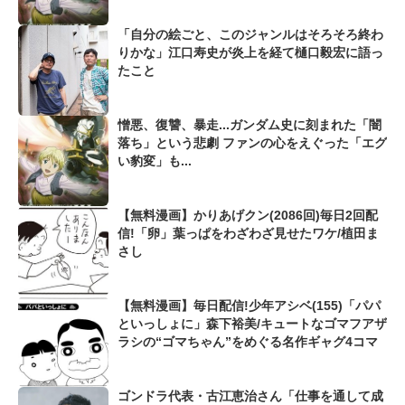
「自分の絵ごと、このジャンルはそろそろ終わ
りかな」江口寿史が炎上を経て樋口毅宏に語っ
たこと
憎悪、復讐、暴走...ガンダム史に刻まれた「闇
落ち」という悲劇 ファンの心をえぐった「エグ
い豹変」も...
【無料漫画】かりあげクン(2086回)毎日2回配
信!「卵」葉っぱをわざわざ見せたワケ/植田ま
さし
【無料漫画】毎日配信!少年アシベ(155)「パパ
といっしょに」森下裕美/キュートなゴマフアザ
ラシの“ゴマちゃん”をめぐる名作ギャグ4コマ
ゴンドラ代表・古江恵治さん「仕事を通して成