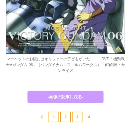
マーベットのお腹にはオリファーの子どもがいた…… DVD「機動戦
士Vガンダム 06」（バンダイナムコフィルムワークス） (C)創通・サ
ンライズ
-画像の記事に戻る-
1
2
3
4