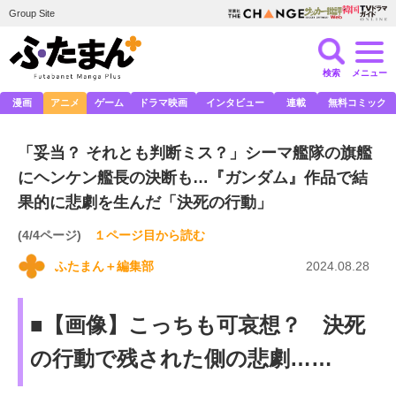
Group Site
検索
メニュー
漫画
アニメ
ゲーム
ドラマ映画
インタビュー
連載
無料コミック
「妥当？ それとも判断ミス？」シーマ艦隊の旗艦
にヘンケン艦長の決断も…『ガンダム』作品で結
果的に悲劇を生んだ「決死の行動」
(4/4ページ)
１ページ目から読む
ふたまん＋編集部
2024.08.28
■【画像】こっちも可哀想？ 決死
の行動で残された側の悲劇……