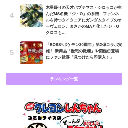
木星帰りの天才パプテマス・シロッコが生
んだMS名機「ジ・O」の系譜 ファンネ
ルを持つタイタニアにガンダムタイプのオ
ーヴェロン、まさかのMAと化したジ・O
クロスも…
「BOSS×ポケモン30周年」第2弾コラボ実
施！ 新商品「歴戦の微糖」や図鑑缶登場
にファン歓喜「見つけたら即購入！」
ランキング一覧