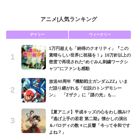
アニメ
|
人気ランキング
デイリー
ウィークリー
1万円超えも「納得のクオリティ」『この
素晴らしい世界に祝福を！』10万針以上の
密度で再現された“めぐみん刺繍ワークシ
ャツ”にファンも感動
放送40周年『機動戦士ガンダムZZ』いま
だ語り継がれる「伝説のトンデモシー
ン」 「Zザク」に「謎の光」も…
【夏アニメ】平成キッズの心をわし掴み!?
『逃げ上手の若君 第二期』懐かしの演出
＆パロディの数々に反響「今って令和です
よね？」