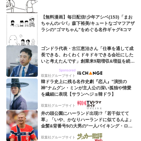
【無料漫画】毎日配信!少年アシベ(153)「まお
ちゃんのパパ」森下裕美/キュートなゴマフアザ
ラシの“ゴマちゃん”をめぐる名作ギャグ4コマ
ゴンドラ代表・古江恵治さん「仕事を通して成
長できる、わくわくドキドキできる会社にした
いと考えたんです」創業来9期増収&増益を続け
るWebマーケティング会社のアイデンティティ
Sponsored
双葉社グループサイト
韓ドラ史上に残る名作史劇『恋人』”演技の
神”ナムグン・ミンが主人公の深い孤独や情愛
を繊細に表現【サランヘジョ韓ドラ】
双葉社グループサイト
井の頭公園にハーランド出現!?「若干似てて
草」「いや、かなりハーランドに似てるんよ」
金髪&背番号9の大男の“一人バイキング・ロ
ー”映像が話題!「元気をもらった」
双葉社グループサイト