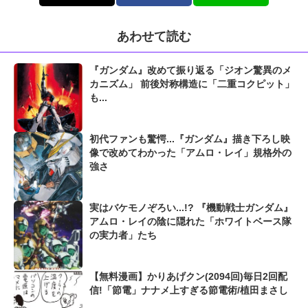
あわせて読む
『ガンダム』改めて振り返る「ジオン驚異のメ
カニズム」 前後対称構造に「二重コクピット」
も...
初代ファンも驚愕...『ガンダム』描き下ろし映
像で改めてわかった「アムロ・レイ」規格外の
強さ
実はバケモノぞろい...!? 『機動戦士ガンダム』
アムロ・レイの陰に隠れた「ホワイトベース隊
の実力者」たち
【無料漫画】かりあげクン(2094回)毎日2回配
信!「節電」ナナメ上すぎる節電術/植田まさし