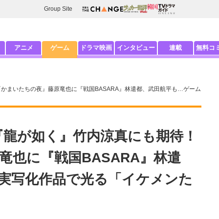
Group Site
アニメ
ゲーム
ドラマ映画
インタビュー
連載
無料コ
『かまいたちの夜』藤原竜也に『戦国BASARA』林遣都、武田航平も…ゲーム
マ『龍が如く』竹内涼真にも期待！
竜也に『戦国BASARA』林遣
実写化作品で光る「イケメンた