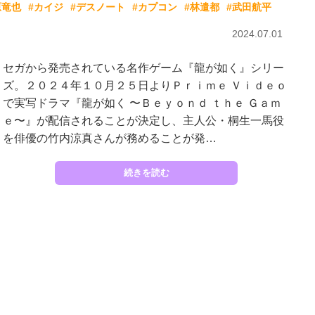
原竜也
#カイジ
#デスノート
#カプコン
#林遣都
#武田航平
2024.07.01
セガから発売されている名作ゲーム『龍が如く』シリー
ズ。２０２４年１０月２５日よりＰｒｉｍｅ Ｖｉｄｅｏ
で実写ドラマ『龍が如く 〜Ｂｅｙｏｎｄ ｔｈｅ Ｇａｍ
ｅ〜』が配信されることが決定し、主人公・桐生一馬役
を俳優の竹内涼真さんが務めることが発…
続きを読む