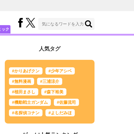
ミック
人気タグ
#かりあげクン
#少年アシベ
#無料漫画
#三浦涼介
#植田まさし
#森下裕美
#機動戦士ガンダム
#佐藤流司
#名探偵コナン
#よしだみほ