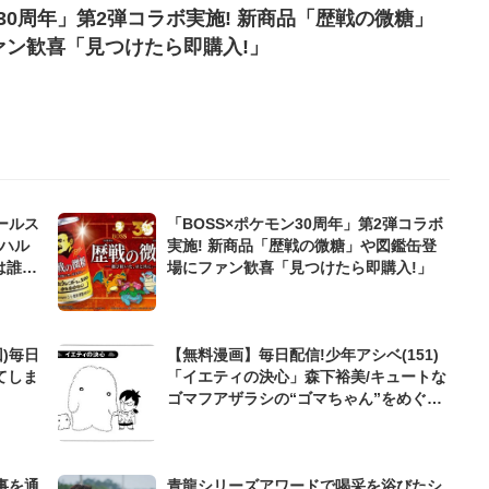
ン30周年」第2弾コラボ実施! 新商品「歴戦の微糖」
ァン歓喜「見つけたら即購入!」
ールス
「BOSS×ポケモン30周年」第2弾コラボ
ハル
実施! 新商品「歴戦の微糖」や図鑑缶登
は誰
場にファン歓喜「見つけたら即購入!」
)毎日
【無料漫画】毎日配信!少年アシベ(151)
てしま
「イエティの決心」森下裕美/キュートな
ゴマフアザラシの“ゴマちゃん”をめぐる
名作ギャグ4コマ
事を通
青龍シリーズアワードで喝采を浴びたシ