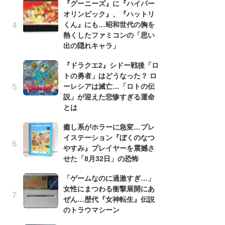
『グーニーズ』に『ハイパー
録
オリンピック』、『ハットリ
-
くん』にも…昭和世代の胸を
な
熱くしたファミコンの「思い
悲
出の隠れキャラ」
う
『ドラクエ2』シドー戦後「ロ
ボ
トの勇者」はどうなった？ ロ
「
ーレシアは滅亡…「ロトの伝
マ
説」が迎えた悲惨すぎる運命
フ
とは
『
癒し系がホラーに急変…プレ
オ
イステーション『ぼくのなつ
く
やすみ』プレイヤーを震撼さ
熱
せた「8月32日」の恐怖
出
「ゲームなのに過激すぎ…」
「
女性にまつわる衝撃展開にあ
ね
ぜん…歴代『女神転生』伝説
ド
のトラウマシーン
ッ
ド