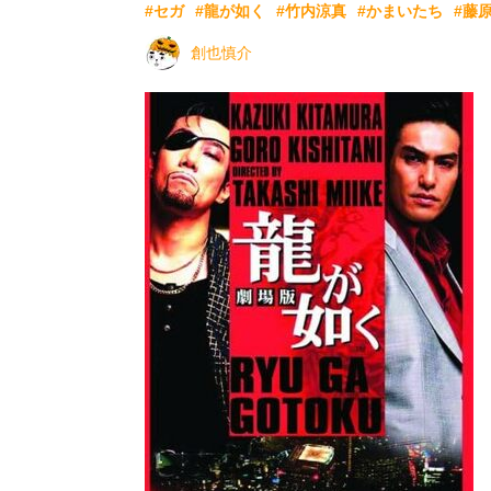
#セガ
#龍が如く
#竹内涼真
#かまいたち
#藤
創也慎介