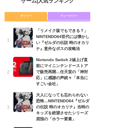
ゲーム
|
人気ランキング
デイリー
ウィークリー
「リメイク版でもできる？」
P
NINTENDO64世代には懐かし
滅
い『ゼルダの伝説 時のオカリ
モ
ナ』意外なボスの攻略法
ル
で
Nintendo Switch 2値上げ直
前にマイニンテンドーストア
『
で販売再開…任天堂の「神対
コ
応」に感謝の声続々「本当に
限
すごい会社」
「
大人になっても忘れられない
「
恐怖…NINTENDO64『ゼルダ
NI
の伝説 時のオカリナ』当時の
い
キッズを絶望させたシリーズ
ナ
屈指の「ホラー要素」
高