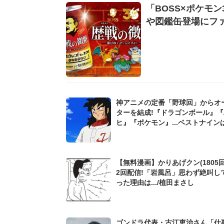
「BOSS×ポケモ
や図鑑缶登場にフ
神アニメの定番「野球回」からオ
ターを結成!『ドラゴンボール』『
ヒ』『ポケモン』...ベストナイン
だ!?
【無料漫画】かりあげクン(1805回
2回配信!「岩風呂」思わず絶叫し
った理由は.../植田まさし
ゴンドラ代表・古江恵治さん「仕