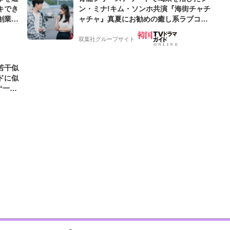
キでき
ン・ミナ!キム・ソンホ共演『海街チャチ
創業来
ャチャ』真夏にお勧めの癒し系ラブコメ!
ケティン
【サランヘジョ韓ドラ】
双葉社グループサイト
若干似
ドに似
“一人
元気を