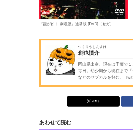
『龍が如く 劇場版』通常版 [DVD]（セガ）
つくりやしんすけ
創也慎介
岡山県出身。現在は千葉で１
毎日。幼少期から現在まで『
などのサブカルを好む。 Twitt
ポスト
あわせて読む