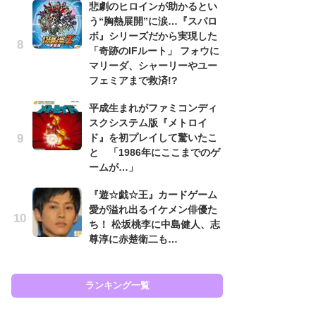
悲劇のヒロインが助かるとい
う“胸熱展開”に涙…『スパロ
癒
ボ』シリーズだから実現した
イ
「奇跡のIFルート」 フォウに
や
マリーダ、シャーリーやユー
せ
フェミアまで救済!?
ガ
平成生まれがファミコンディ
ョ
スクシステム版『メトロイ
ー
ド』を初プレイして驚いたこ
翼
と 「1986年にここまでのゲ
ッ
ームが…」
『
『遊☆戯☆王』カードゲーム
ト
愛が溢れ出るイケメン俳優た
ー
ち！ 松坂桃李に中島健人、志
説
尊淳に赤楚衛二も…
と
ランキング一覧
ラン