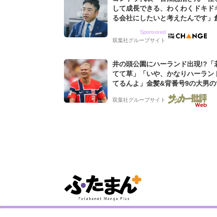
して成長できる、わくわくドキド
る会社にしたいと考えたんです」
9期増収&増益を続けるWebマー
Sponsored
グ会社のアイデンティティ
双葉社グループサイト
井の頭公園にハーランド出現!?「
てて草」「いや、かなりハーラン
てるんよ」金髪&背番号9の大男の
バイキング・ロー”映像が話題!「
双葉社グループサイト
もらった」