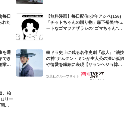
)毎日
【無料漫画】毎日配信!少年アシベ(156)
られた
「チットちゃんの贈り物」森下裕美/キュ
ートなゴマフアザラシの“ゴマちゃん”を
めぐる名作ギャグ4コマ
事を通
韓ドラ史上に残る名作史劇『恋人』”演技
キでき
の神”ナムグン・ミンが主人公の深い孤独
創業来
や情愛を繊細に表現【サランヘジョ韓ド
ケティン
ラ】
双葉社グループサイト
出、柏
!Jリー
グ開幕