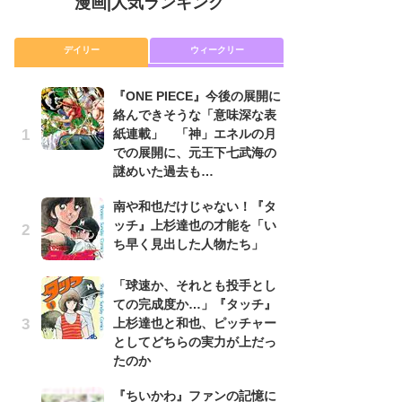
漫画
|
人気ランキング
デイリー
ウィークリー
『ONE PIECE』今後の展開に
舞
絡んできそうな「意味深な表
編
紙連載」 「神」エネルの月
禁
での展開に、元王下七武海の
「
謎めいた過去も…
連
南や和也だけじゃない！『タ
『O
ッチ』上杉達也の才能を「い
絡
ち早く見出した人物たち」
紙
で
謎
「球速か、それとも投手とし
ての完成度か…」『タッチ』
令
上杉達也と和也、ピッチャー
た!
としてどちらの実力が上だっ
前
たのか
ト
ド
『ちいかわ』ファンの記憶に