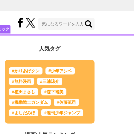
ミック
人気タグ
#かりあげクン
#少年アシベ
#無料漫画
#三浦涼介
#植田まさし
#森下裕美
#機動戦士ガンダム
#佐藤流司
#よしだみほ
#週刊少年ジャンプ