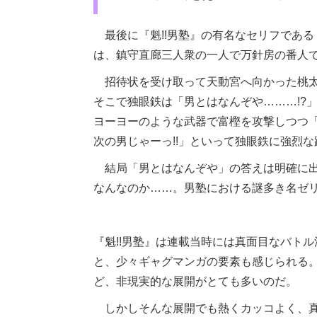
最後に『魁!!男塾』の有名なセリフであ
は、鎮守直廊三人衆の一人で万針房の番人
招待状を受け取って天動宮へ向かった桃太
そこで独眼鉄は「男とはなんぞや………!?
ヨーヨーのような武器で富樫を攻撃しつつ
次の男じゃーっ!!」といって独眼鉄に強烈
結局「男とはなんぞや」の答えは明確に出
なんなのか……。男塾における謎多き名ゼ
『魁!!男塾』は連載当時には真面目なバト
と、少々ギャグマンガの要素も感じられる
ど、非現実的な展開がとても多いのだ。
しかしそんな展開でも熱くカッコよく、真