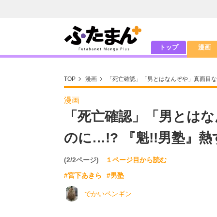
トップ
漫画
TOP
漫画
「死亡確認」「男とはなんぞや」真面目なバ
漫画
「死亡確認」「男とはな
のに…!? 『魁!!男塾
(2/2ページ)
１ページ目から読む
#宮下あきら
#男塾
でかいペンギン