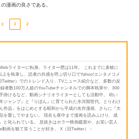
この漫画の良さである。
1
2
ebライターに転身。ライター歴は11年。 これまでに多岐に
以上を執筆し、読者の共感を呼ぶ切り口でYahoo!エンタメコメ
Twitter）でのトレンド入り、TVニュース紹介など、多数の反
者数100万人超のYouTubeチャンネルでの脚本執筆や、300
手掛けるなど、動画シナリオライターとしても活動中。 幼い
年ジャンプ』と『りぼん』に育てられた氷河期世代。とりわけ
ん作品」をはじめとする昭和から平成の名作漫画、さらに『大
品を愛してやまない。 現在も夜中まで漫画を読みふけり、成
」と叱られている。 息抜きはホラー映画鑑賞や、お笑い芸人
e動画を観て笑うことが好き。 X（旧Twitter）：