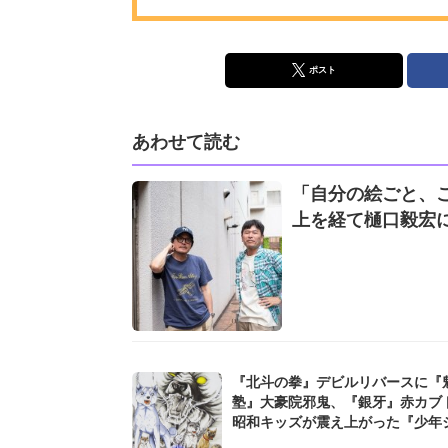
ポスト
あわせて読む
「自分の絵ごと、
上を経て樋口毅宏
『北斗の拳』デビルリバースに『魁
塾』大豪院邪鬼、『銀牙』赤カブトも
昭和キッズが震え上がった『少年
プ』に登場したデカすぎる敵