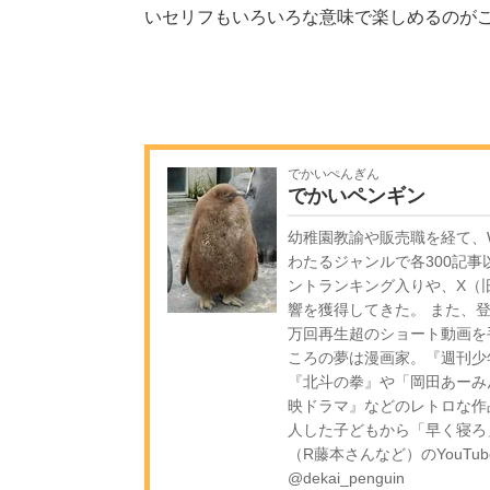
いセリフもいろいろな意味で楽しめるのが
でかいぺんぎん
でかいペンギン
幼稚園教諭や販売職を経て、W
わたるジャンルで各300記事
ントランキング入りや、X（旧
響を獲得してきた。 また、登録
万回再生超のショート動画を
ころの夢は漫画家。『週刊少
『北斗の拳』や「岡田あーみ
映ドラマ』などのレトロな作
人した子どもから「早く寝ろ
（R藤本さんなど）のYouTub
@dekai_penguin