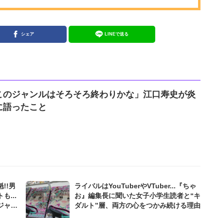
シェア
LINEで送る
このジャンルはそろそろ終わりかな」江口寿史が炎
に語ったこと
!!男
ライバルはYouTuberやVTuber...『ちゃ
...
お』編集長に聞いた女子小学生読者と“キ
ジャン
ダルト”層、両方の心をつかみ続ける理由