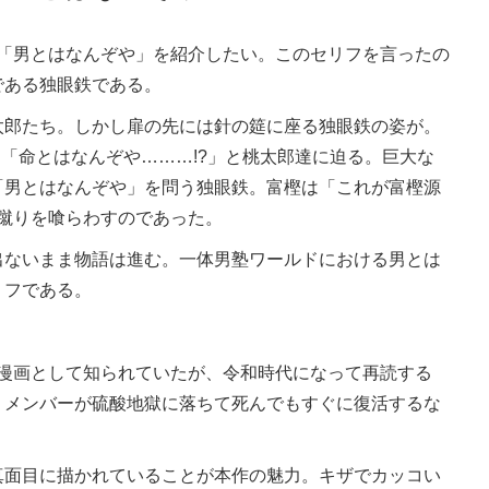
る「男とはなんぞや」を紹介したい。このセリフを言ったの
である独眼鉄である。
郎たち。しかし扉の先には針の筵に座る独眼鉄の姿が。
」「命とはなんぞや………!?」と桃太郎達に迫る。巨大な
「男とはなんぞや」を問う独眼鉄。富樫は「これが富樫源
な蹴りを喰らわすのであった。
ないまま物語は進む。一体男塾ワールドにおける男とは
リフである。
ル漫画として知られていたが、令和時代になって再読する
。メンバーが硫酸地獄に落ちて死んでもすぐに復活するな
面目に描かれていることが本作の魅力。キザでカッコい