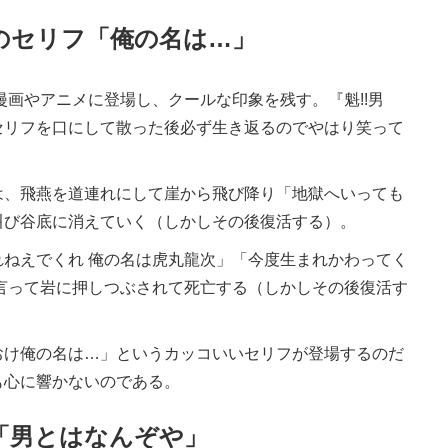
のセリフ「俺の名は…」
漫画やアニメに登場し、クールな印象を残す。『魁!!男
セリフを口にして散った後必ず生き返るのでやはり笑って
、飛燕を道連れにして崖から飛び降り「地獄へいっても
と叫び谷底に消えていく（しかしその後復活する）。
ねえでくれ 俺の名は虎丸龍次」「今度生まれかわってく
言って岩に押しつぶされて死亡する（しかしその後復活す
け俺の名は…」というカッコいいセリフが登場するのだ
も心に響かないのである。
「男とはなんぞや」