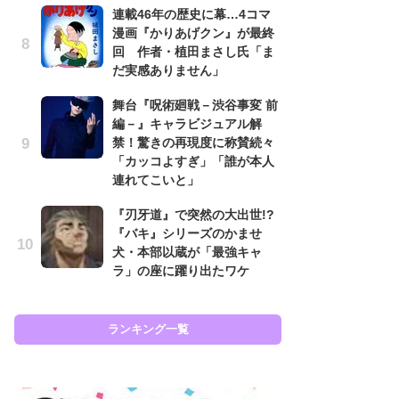
連載46年の歴史に幕…4コマ
努
漫画『かりあげクン』が最終
ジ
回 作者・植田まさし氏「ま
鬼
だ実感ありません」
の
舞台『呪術廻戦－渋谷事変 前
怖
編－』キャラビジュアル解
代
禁！驚きの再現度に称賛続々
加
「カッコよすぎ」「誰が本人
思
連れてこいと」
「
『刃牙道』で突然の大出世!?
て
『バキ』シリーズのかませ
上
犬・本部以蔵が「最強キャ
と
ラ」の座に躍り出たワケ
た
ランキング一覧
ラン