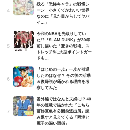
残る「恐怖キャラ」の戦慄シ
南
ーン 小さくてかわいい世界
ッ
なのに「見た目からしてヤバ
ち
イ…」
令和のNBAを先取りしてい
『
た!?『SLAM DUNK』が30年
残
前に描いた「驚きの戦術」ス
ー
トレッチ5に大型ポイントガー
な
ドも…
イ
『はじめの一歩』一歩が引退
『
したのはなぜ？ その後の活動
に
＆復帰説が囁かれる理由を考
も
察してみた
を
役
番外編ではなんと夫婦に!? 40
年の連載で描かれた『こちら
ア
葛飾区亀有公園前派出所』読
ー
み返すと見えてくる「両津と
場
麗子の深い関係」
ァ