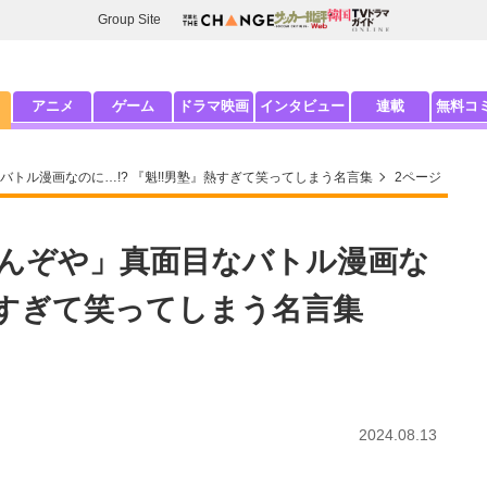
Group Site
アニメ
ゲーム
ドラマ映画
インタビュー
連載
無料コ
トル漫画なのに…!? 『魁!!男塾』熱すぎて笑ってしまう名言集
2ページ
んぞや」真面目なバトル漫画な
』熱すぎて笑ってしまう名言集
2024.08.13