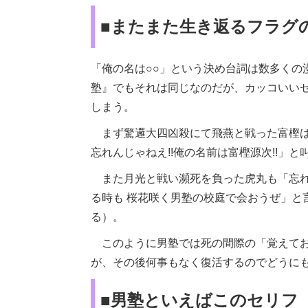
■またまた生き返るフラグ
「俺の名は○○」という決め台詞は数多くの
塾』でもそれは同じなのだが、カッコいい
しまう。
まず驚邏大四凶殺にて飛燕と戦った富樫は
忘れんじゃねえ!!俺の名前は富樫源次!!」
また月光と戦い瀕死を負った虎丸も「忘れ
る時も 桜花咲く男塾の校庭で会おうぜ」と
る）。
このように男塾では死の間際の「覚えてお
が、その後何事もなく復活するのでどうに
■男塾といえばこのセリフ