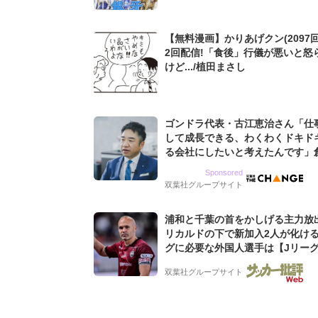
【無料漫画】かりあげクン(2097回
2回配信!「食後」行儀が悪いと怒
けど.../植田まさし
ゴンドラ代表・古江恵治さん「仕
して成長できる、わくわくドキド
る会社にしたいと考えたんです」
9期増収&増益を続けるWebマー
Sponsored
グ会社のアイデンティティ
双葉社グループサイト
浦和と千葉の首をかしげる主力放
リカルドの下で新加入2人が化ける
グに必要な外国人選手は【Jリー
「初めての秋春制」の大激論】(4)
双葉社グループサイト