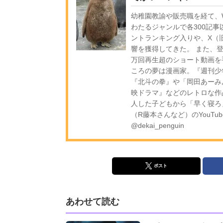
幼稚園教諭や販売職を経て、W
わたるジャンルで各300記事
ントランキング入りや、X（旧
響を獲得してきた。 また、登録
万回再生超のショート動画を
ころの夢は漫画家。『週刊少
『北斗の拳』や「岡田あーみ
映ドラマ』などのレトロな作
人した子どもから「早く寝ろ
（R藤本さんなど）のYouTub
@dekai_penguin
ポスト
あわせて読む