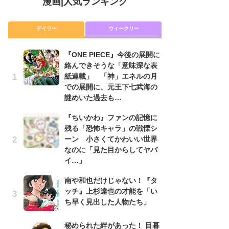
漫画
|
人気ランキング
デイリー
ウィークリー
『ONE PIECE』今後の展開に
舞
絡んできそうな「意味深な表
編
紙連載」 「神」エネルの月
禁
での展開に、元王下七武海の
「
謎めいた過去も…
連
『ちいかわ』ファンの記憶に
『O
残る「恐怖キャラ」の戦慄シ
絡
ーン 小さくてかわいい世界
紙
なのに「見た目からしてヤバ
で
イ…」
謎
南や和也だけじゃない！『タ
令
ッチ』上杉達也の才能を「い
た!
ち早く見出した人物たち」
前
ト
ド
秘められた絆があった！ 目暮