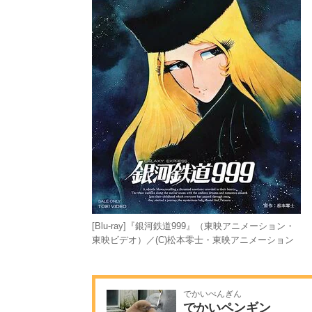
[Blu-ray]『銀河鉄道999』（東映アニメーション・
東映ビデオ）／(C)松本零士・東映アニメーション
でかいぺんぎん
でかいペンギン