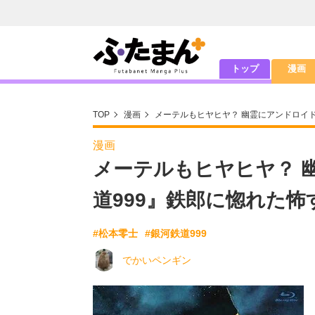
トップ
漫画
TOP
漫画
メーテルもヒヤヒヤ？ 幽霊にアンドロイ
漫画
メーテルもヒヤヒヤ？ 
道999』鉄郎に惚れた
#松本零士
#銀河鉄道999
でかいペンギン