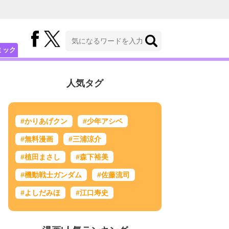
ミック
人気タグ
#かりあげクン
#少年アシベ
#無料漫画
#三浦涼介
#植田まさし
#森下裕美
#機動戦士ガンダム
#佐藤流司
#よしだみほ
#江口寿史