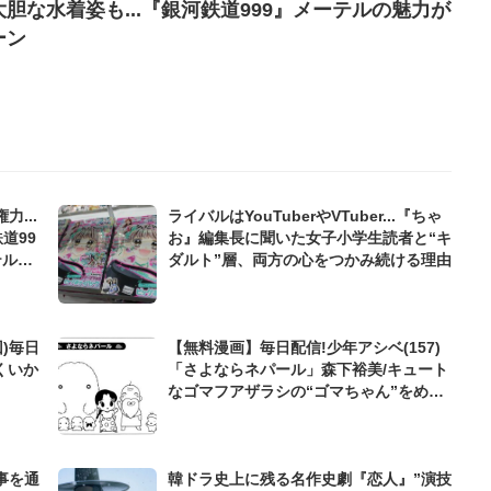
胆な水着姿も...『銀河鉄道999』メーテルの魅力が
ーン
...
ライバルはYouTuberやVTuber...『ちゃ
道99
お』編集長に聞いた女子小学生読者と“キ
テルの
ダルト”層、両方の心をつかみ続ける理由
)毎日
【無料漫画】毎日配信!少年アシベ(157)
くいか
「さよならネパール」森下裕美/キュート
なゴマフアザラシの“ゴマちゃん”をめぐ
る名作ギャグ4コマ
事を通
韓ドラ史上に残る名作史劇『恋人』”演技