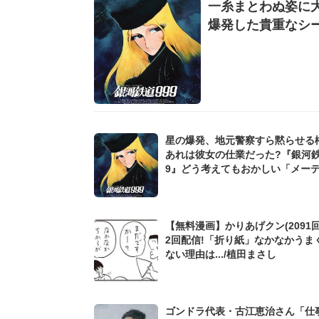
一糸まとわぬ姿に大
爆発した貴重なシ
星の爆発、地元警察すら黙らせる権力
あれは彼女の仕業だった?『銀河鉄
9』どう考えてもおかしい「メー
意味深行動」
【無料漫画】かりあげクン(2091回
2回配信!「折り紙」なかなかうま
ない理由は.../植田まさし
ゴンドラ代表・古江恵治さん「仕