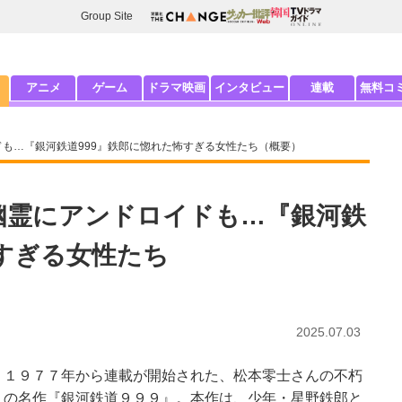
Group Site
アニメ
ゲーム
ドラマ映画
インタビュー
連載
無料コ
ドも…『銀河鉄道999』鉄郎に惚れた怖すぎる女性たち（概要）
幽霊にアンドロイドも…『銀河鉄
怖すぎる女性たち
2025.07.03
１９７７年から連載が開始された、松本零士さんの不朽
の名作『銀河鉄道９９９』。本作は、少年・星野鉄郎と