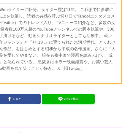
ebライターに転身。ライター歴は11年。 これまでに多岐に
以上を執筆し、読者の共感を呼ぶ切り口でYahoo!エンタメコメ
Twitter）でのトレンド入り、TVニュース紹介など、多数の反
者数100万人超のYouTubeチャンネルでの脚本執筆や、300
手掛けるなど、動画シナリオライターとしても活動中。 幼い
年ジャンプ』と『りぼん』に育てられた氷河期世代。とりわけ
ん作品」をはじめとする昭和から平成の名作漫画、さらに『大
品を愛してやまない。 現在も夜中まで漫画を読みふけり、成
」と叱られている。 息抜きはホラー映画鑑賞や、お笑い芸人
e動画を観て笑うことが好き。 X（旧Twitter）：
シェア
LINEで送る