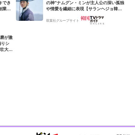
キでき
の神”ナムグン・ミンが主人公の深い孤独
創業来
や情愛を繊細に表現【サランヘジョ韓ド
ケティン
ラ】
双葉社グループサイト
優磨が激
煽りシ
の壮大な
好きな