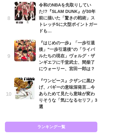
令和のNBAを先取りしてい
代
た!?『SLAM DUNK』が30年
加
前に描いた「驚きの戦術」ス
思
トレッチ5に大型ポイントガー
「
ドも…
て
『はじめの一歩』「一歩引退
上
後」“一歩引退後”の「ライバ
と
ルたちの現在」ヴォルグ・ザ
た
ンギエフに千堂武士、間柴了
原
にウォーリー、宮田一郎は？
闘
『ワンピース』クザンに黒ひ
ア
げ、バギーの意味深発言…今
の
あらためて見たら意味が変わ
りそうな「気になるセリフ」3
選
ラン
ランキング一覧