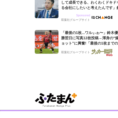
して成長できる、わくわくドキド
る会社にしたいと考えたんです」
9期増収&増益を続けるWebマー
Sponsored
グ会社のアイデンティティ
双葉社グループサイト
「最後の1枚...ワルぃゎ〜」鈴木
勝翌日に写真12枚投稿→渾身の“
ョット”に興奮!「最後の1枚まで
フリ」「知念くんのことどんだけ
双葉社グループサイト
んよw」