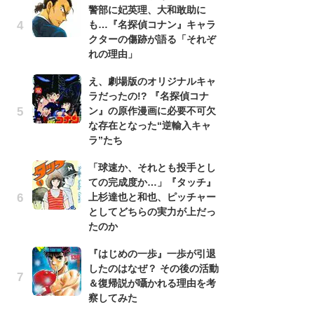
警部に妃英理、大和敢助に
南
も…『名探偵コナン』キャラ
ッ
クターの傷跡が語る「それぞ
ち
れの理由」
え、劇場版のオリジナルキャ
『
ラだったの!? 『名探偵コナ
残
ン』の原作漫画に必要不可欠
ー
な存在となった“逆輸入キャ
な
ラ”たち
イ
「球速か、それとも投手とし
ア
ての完成度か…」『タッチ』
ー
上杉達也と和也、ピッチャー
場
としてどちらの実力が上だっ
ァ
たのか
努
『はじめの一歩』一歩が引退
ジ
したのはなぜ？ その後の活動
鬼
＆復帰説が囁かれる理由を考
の
察してみた
怖