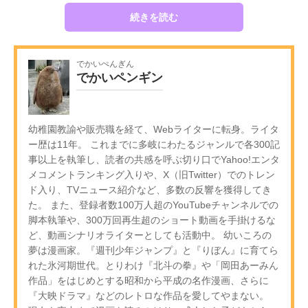
続きを読む
でかいぺんぎん
でかいペンギン
幼稚園教諭や販売職を経て、Webライターに転身。ライタ
ー歴は11年。 これまでに多岐にわたるジャンルで各300記
事以上を執筆し、読者の共感を呼ぶ切り口でYahoo!エンタ
メコメントランキング入りや、X（旧Twitter）でのトレン
ド入り、TVニュース紹介など、多数の反響を獲得してき
た。 また、登録者数100万人超のYouTubeチャンネルでの
脚本執筆や、300万回再生超のショート動画を手掛けるな
ど、動画シナリオライターとしても活動中。 幼いころの
夢は漫画家。『週刊少年ジャンプ』と『りぼん』に育てら
れた氷河期世代。とりわけ『北斗の拳』や「岡田あーみん
作品」をはじめとする昭和から平成の名作漫画、さらに
『大映ドラマ』などのレトロな作品を愛してやまない。