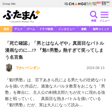
Group Site
検索
メニュー
漫画
アニメ
ゲーム
ドラマ映画
インタビュー
連載
無料コミック
「死亡確認」「男とはなんぞや」真面目なバトル
漫画なのに…!? 『魁!!男塾』熱すぎて笑ってしま
う名言集
でかいペンギン
2024.08.13
『魁!!男塾』は、宮下あきら氏による男たちの壮絶なバト
ルを描いた作品だ。過激なスパルタ教育をおこなう「男
塾」を舞台に、主人公の剣桃太郎たちが次々に現れる強
敵と戦っていく。 真面目な熱きバトルを描いている
『魁!!男塾』だが、実は大人になって読み…