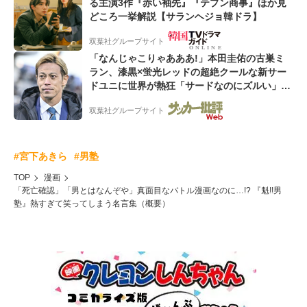
る主演3作『赤い袖先』『テプン商事』ほか見
どころ一挙解説【サランヘジョ韓ドラ】
双葉社グループサイト
「なんじゃこりゃあああ!」本田圭佑の古巣ミ
ラン、漆黒×蛍光レッドの超絶クールな新サー
ドユニに世界が熱狂「サードなのにズルい」
「こりゃかっけえわ」
双葉社グループサイト
#宮下あきら
#男塾
TOP
漫画
「死亡確認」「男とはなんぞや」真面目なバトル漫画なのに…!? 『魁!!男
塾』熱すぎて笑ってしまう名言集（概要）