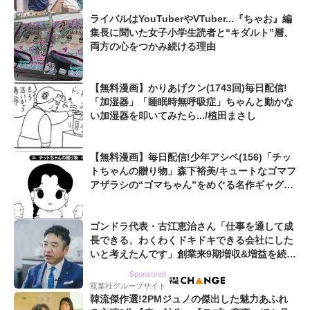
ライバルはYouTuberやVTuber...『ちゃお』編
集長に聞いた女子小学生読者と“キダルト”層、
両方の心をつかみ続ける理由
【無料漫画】かりあげクン(1743回)毎日配信!
「加湿器」「睡眠時無呼吸症」ちゃんと動かな
い加湿器を叩いてみたら.../植田まさし
【無料漫画】毎日配信!少年アシベ(156)「チッ
トちゃんの贈り物」森下裕美/キュートなゴマフ
アザラシの“ゴマちゃん”をめぐる名作ギャグ4
コマ
ゴンドラ代表・古江恵治さん「仕事を通して成
長できる、わくわくドキドキできる会社にした
いと考えたんです」創業来9期増収&増益を続け
るWebマーケティング会社のアイデンティティ
Sponsored
双葉社グループサイト
韓流傑作選!2PMジュノの傑出した魅力あふれ