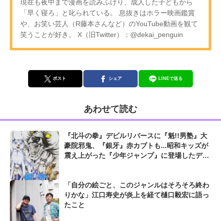
現在も夜中まで漫画を読みふけり、成人した子どもから
「早く寝ろ」と叱られている。 息抜きはホラー映画鑑賞
や、お笑い芸人（R藤本さんなど）のYouTube動画を観て
笑うことが好き。 X（旧Twitter）：@dekai_penguin
ポスト
シェア
LINEで送る
あわせて読む
『北斗の拳』デビルリバースに『魁!!男塾』大
豪院邪鬼、『銀牙』赤カブトも...昭和キッズが
震え上がった『少年ジャンプ』に登場したデカ
すぎる敵
「自分の絵ごと、このジャンルはそろそろ終わ
りかな」江口寿史が炎上を経て樋口毅宏に語っ
たこと