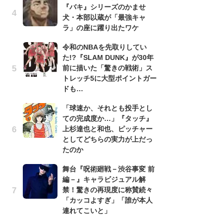
『バキ』シリーズのかませ
『
犬・本部以蔵が「最強キャ
残
ラ」の座に躍り出たワケ
ー
な
令和のNBAを先取りしてい
イ
た!?『SLAM DUNK』が30年
前に描いた「驚きの戦術」ス
ア
トレッチ5に大型ポイントガー
ー
ドも…
場
ァ
「球速か、それとも投手とし
ての完成度か…」『タッチ』
努
上杉達也と和也、ピッチャー
ジ
としてどちらの実力が上だっ
鬼
たのか
の
舞台『呪術廻戦－渋谷事変 前
怖
編－』キャラビジュアル解
代
禁！驚きの再現度に称賛続々
加
「カッコよすぎ」「誰が本人
思
連れてこいと」