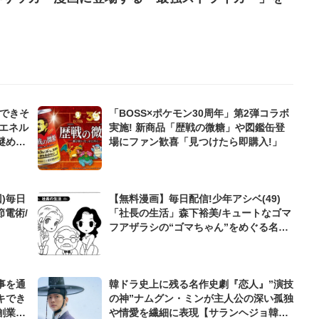
んできそ
「BOSS×ポケモン30周年」第2弾コラボ
エネル
実施! 新商品「歴戦の微糖」や図鑑缶登
謎めい
場にファン歓喜「見つけたら即購入!」
)毎日
【無料漫画】毎日配信!少年アシベ(49)
節電術/
「社長の生活」森下裕美/キュートなゴマ
フアザラシの“ゴマちゃん”をめぐる名作
ギャグ4コマ
事を通
韓ドラ史上に残る名作史劇『恋人』”演技
キでき
の神”ナムグン・ミンが主人公の深い孤独
創業来
や情愛を繊細に表現【サランヘジョ韓ド