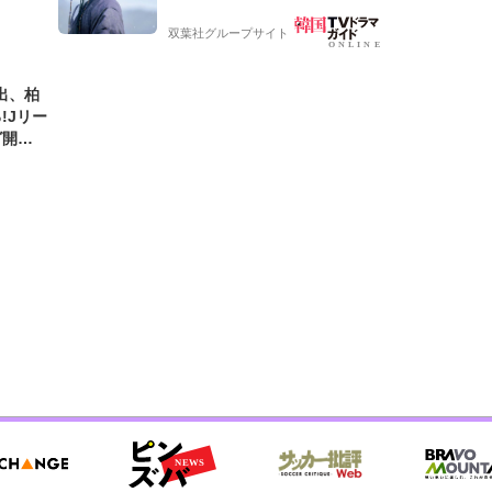
ケティン
ラ】
双葉社グループサイト
出、柏
!Jリー
グ開幕