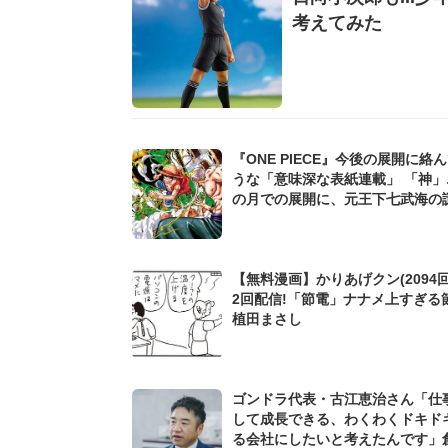
考えてみた
『ONE PIECE』今後の展開に絡
うな「意味深な表紙連載」 「神」
の月での展開に、元王下七武海の
た過去も...
【無料漫画】かりあげクン(2094回
2回配信!「節電」ナナメ上すぎる
植田まさし
ゴンドラ代表・古江恵治さん「仕
して成長できる、わくわくドキド
る会社にしたいと考えたんです」