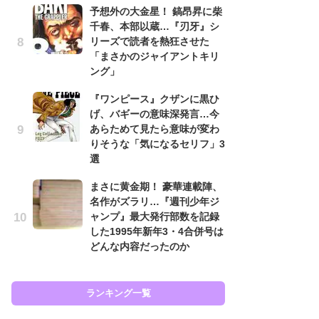
原
予想外の大金星！ 鎬昂昇に柴
闘
千春、本部以蔵…『刃牙』シ
ア
リーズで読者を熱狂させた
の
「まさかのジャイアントキリ
ング」
え
ラ
『ワンピース』クザンに黒ひ
ン
げ、バギーの意味深発言…今
な
あらためて見たら意味が変わ
ラ
りそうな「気になるセリフ」3
選
ま
名
まさに黄金期！ 豪華連載陣、
ャ
名作がズラリ…『週刊少年ジ
し
ャンプ』最大発行部数を記録
ど
した1995年新年3・4合併号は
どんな内容だったのか
ラン
ランキング一覧