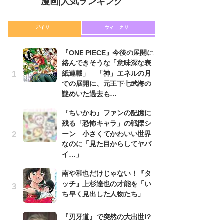
漫画
|
人気ランキング
デイリー
ウィークリー
『ONE PIECE』今後の展開に
舞
絡んできそうな「意味深な表
編
紙連載」 「神」エネルの月
禁
での展開に、元王下七武海の
「
謎めいた過去も…
連
『ちいかわ』ファンの記憶に
令
残る「恐怖キャラ」の戦慄シ
た!
ーン 小さくてかわいい世界
前
なのに「見た目からしてヤバ
ト
イ…」
ド
南や和也だけじゃない！『タ
『
ッチ』上杉達也の才能を「い
に
ち早く見出した人物たち」
も
を
役
『刃牙道』で突然の大出世!?