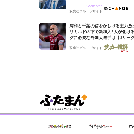
9期増収&増益を続けるWebマー
Sponsored
グ会社のアイデンティティ
双葉社グループサイト
浦和と千葉の首をかしげる主力放
リカルドの下で新加入2人が化ける
グに必要な外国人選手は【Jリー
「初めての秋春制」の大激論】(4)
双葉社グループサイト