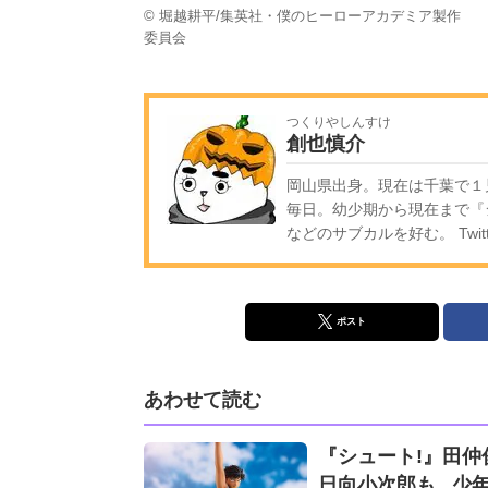
© 堀越耕平/集英社・僕のヒーローアカデミア製作
委員会
つくりやしんすけ
創也慎介
岡山県出身。現在は千葉で１
毎日。幼少期から現在まで『
などのサブカルを好む。 Twitt
ポスト
あわせて読む
『シュート!』田
日向小次郎も...