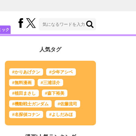
ミック
人気タグ
#かりあげクン
#少年アシベ
#無料漫画
#三浦涼介
#植田まさし
#森下裕美
#機動戦士ガンダム
#佐藤流司
#名探偵コナン
#よしだみほ