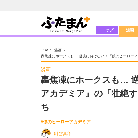
トップ
漫画
TOP
漫画
轟焦凍にホークスも… 逆境に負けない！『僕のヒーロー
漫画
轟焦凍にホークスも… 
アカデミア』の「壮絶す
ち
#僕のヒーローアカデミア
創也慎介