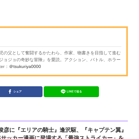
児の父として奮闘するかたわら、作家、物書きを目指して進む
ジョジョの奇妙な冒険』を愛読。アクション、バトル、ホラー
er：
＠tsukuriya0000
シェア
LINEで送る
仲俊彦に『エリアの騎士』逢沢駆、『キャプテン翼』
少年サッカー漫画に登場する「最強ストライカー」を